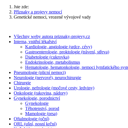
Jste zde:
Příznaky a projevy nemocí
Genetické nemoci, vrozené vývojové vady
Všechny weby autora priznaky-projevy.cz
Interna, vnitřní lékařství
Kardiologie, angiologie (srdce, cévy)
Gastroenterologie, proktologie (trávení, střeva)
Diabetologie (cukrovka)
Endokrinologie, metabolismus
Hematologie, hematonkologie, nemoci lymfatického sys
Pneumologie (plicní nemoci)
Neurologie (nervové), neurochirurgie
Chirurgie
Urologie, nefrologie (močové cesty, ledviny)
Onkologie (rakovina, nádory)
Gynekologie, porodnictví
Gynekologie
Těhotenství, porod
Mamologie (prsa)
Oftalmologie (oční)
ORL (ušní, nosní krční)