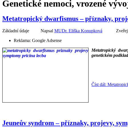
Genetické nemoci, vrozené vývo
Metatropický dwarfismus – příznaky, proje
Základní údaje
Napsal
MUDr. Eliška Konupková
Zveřej
Reklama:
Google Adsense
Metatropický dwarf
genetickém podkladě 
___
___
Číst dál: Metatropi
Jeuneův syndrom – příznaky, projevy, sym