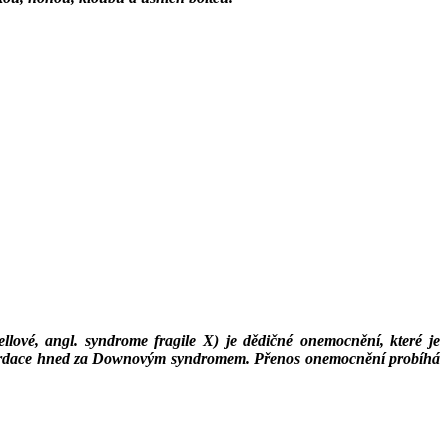
lové, angl. syndrome fragile X)
je dědičné onemocnění, které je
tardace hned za Downovým syndromem. Přenos onemocnění probíhá