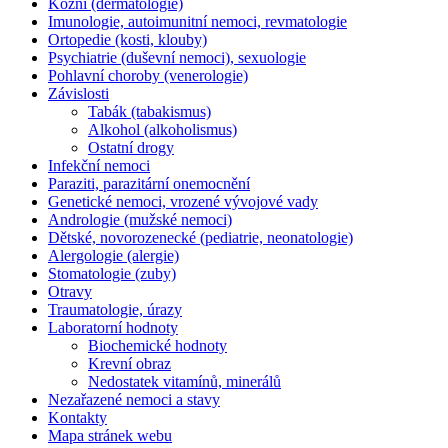
Kožní (dermatologie)
Imunologie, autoimunitní nemoci, revmatologie
Ortopedie (kosti, klouby)
Psychiatrie (duševní nemoci), sexuologie
Pohlavní choroby (venerologie)
Závislosti
Tabák (tabakismus)
Alkohol (alkoholismus)
Ostatní drogy
Infekční nemoci
Paraziti, parazitární onemocnění
Genetické nemoci, vrozené vývojové vady
Andrologie (mužské nemoci)
Dětské, novorozenecké (pediatrie, neonatologie)
Alergologie (alergie)
Stomatologie (zuby)
Otravy
Traumatologie, úrazy
Laboratorní hodnoty
Biochemické hodnoty
Krevní obraz
Nedostatek vitamínů, minerálů
Nezařazené nemoci a stavy
Kontakty
Mapa stránek webu