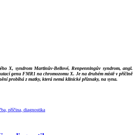
ého X, syndrom Martinův-Bellové, Renpenningův syndrom, angl.
 mutací genu FMR1 na chromozomu X. Je na druhém místě v příčině
 probíhá z matky, která nemá klinické příznaky, na syna.
ba, příčina, diagnostika