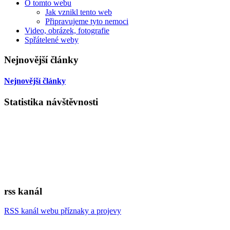
O tomto webu
Jak vznikl tento web
Připravujeme tyto nemoci
Video, obrázek, fotografie
Spřátelené weby
Nejnovější články
Nejnovější články
Statistika návštěvnosti
rss kanál
RSS kanál webu příznaky a projevy