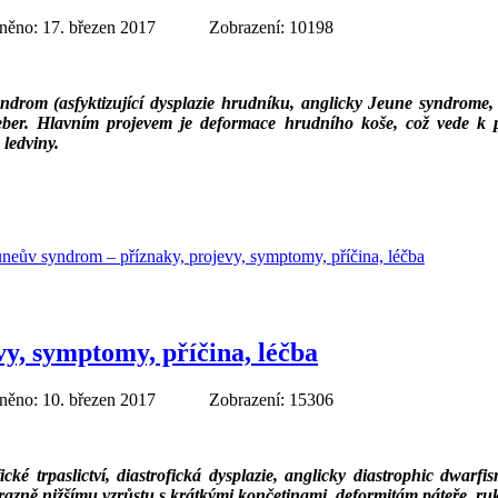
něno: 17. březen 2017
Zobrazení: 10198
ndrom (asfyktizující dysplazie hrudníku, anglicky Jeune syndrome,
eber. Hlavním projevem je deformace hrudního koše, což vede k po
 ledviny.
euneův syndrom – příznaky, projevy, symptomy, příčina, léčba
vy, symptomy, příčina, léčba
něno: 10. březen 2017
Zobrazení: 15306
ické trpaslictví, diastrofická dysplazie, anglicky diastrophic dwarf
ýrazně nižšímu vzrůstu s krátkými končetinami, deformitám páteře, r