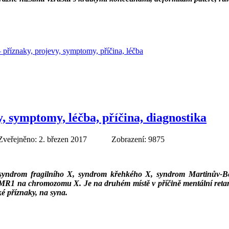
– příznaky, projevy, symptomy, příčina, léčba
 symptomy, léčba, příčina, diagnostika
Zveřejněno: 2. březen 2017
Zobrazení: 9875
syndrom
fragilního X,
syndrom křehkého X, syndrom Martinův-Bel
MR1 na chromozomu X. Je na druhém místě v příčině mentální re
ké příznaky, na syna.