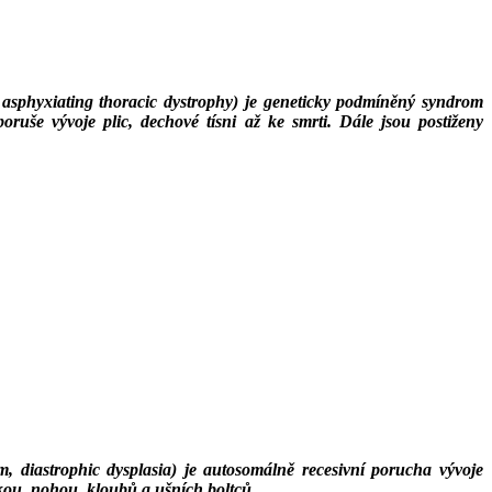
 asphyxiating thoracic dystrophy) je geneticky podmíněný syndrom
ruše vývoje plic, dechové tísni až ke smrti. Dále jsou postiženy
ism, diastrophic dysplasia) je autosomálně recesivní porucha vývoje
ukou, nohou, kloubů a ušních boltců.