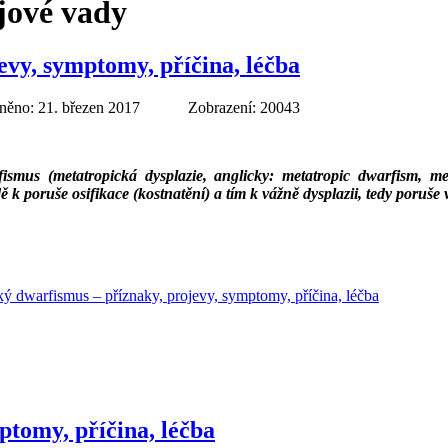
jové vady
vy, symptomy, příčina, léčba
něno: 21. březen 2017
Zobrazení: 20043
ismus (metatropická dysplazie, anglicky: metatropic dwarfism, m
k poruše osifikace (kostnatění) a tím k vážně dysplazii, tedy poruše v
cký dwarfismus – příznaky, projevy, symptomy, příčina, léčba
ptomy, příčina, léčba