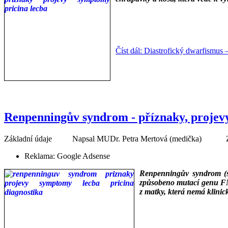
___
___
Číst dál: Diastrofický dwarfismus 
Renpenningův syndrom - příznaky, projevy,
Základní údaje
Napsal
MUDr. Petra Mertová (medička)
Reklama:
Google Adsense
Renpenningův syndrom
(
způsobeno mutací genu F
z matky, která nemá klinic
___
___