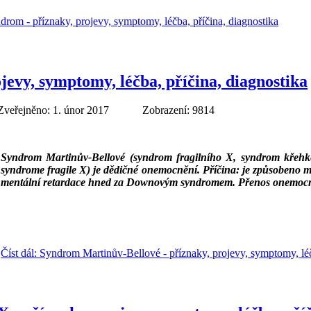
drom - příznaky, projevy, symptomy, léčba, příčina, diagnostika
evy, symptomy, léčba, příčina, diagnostika
Zveřejněno: 1. únor 2017
Zobrazení: 9814
Syndrom Martinův-Bellové (syndrom
fragilního X,
syndrom křehk
syndrome fragile X)
je dědičné onemocnění. Příčina: je způsobeno
mentální retardace hned za Downovým syndromem. Přenos onemocnění
___
___
Číst dál: Syndrom Martinův-Bellové - příznaky, projevy, symptomy, léč