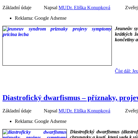
Základní údaje
Napsal
MUDr. Eliška Konupková
Zveřej
Reklama:
Google Adsense
Jeuneův sy
krátkých ž
končetiny a
___
___
Číst dál: J
Diastrofický dwarfismus – příznaky, proje
Základní údaje
Napsal
MUDr. Eliška Konupková
Zveřej
Reklama:
Google Adsense
Diastrofický dwarfismus (diastrof
chrupavky a kostí, která vede k v