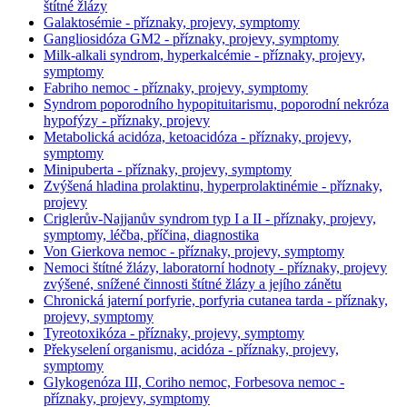
štítné žlázy
Galaktosémie - příznaky, projevy, symptomy
Gangliosidóza GM2 - příznaky, projevy, symptomy
Milk-alkali syndrom, hyperkalcémie - příznaky, projevy,
symptomy
Fabriho nemoc - příznaky, projevy, symptomy
Syndrom poporodního hypopituitarismu, poporodní nekróza
hypofýzy - příznaky, projevy
Metabolická acidóza, ketoacidóza - příznaky, projevy,
symptomy
Minipuberta - příznaky, projevy, symptomy
Zvýšená hladina prolaktinu, hyperprolaktinémie - příznaky,
projevy
Criglerův-Najjanův syndrom typ I a II - příznaky, projevy,
symptomy, léčba, příčina, diagnostika
Von Gierkova nemoc - příznaky, projevy, symptomy
Nemoci štítné žlázy, laboratorní hodnoty - příznaky, projevy
zvýšené, snížené činnosti štítné žlázy a jejího zánětu
Chronická jaterní porfyrie, porfyria cutanea tarda - příznaky,
projevy, symptomy
Tyreotoxikóza - příznaky, projevy, symptomy
Překyselení organismu, acidóza - příznaky, projevy,
symptomy
Glykogenóza III, Coriho nemoc, Forbesova nemoc -
příznaky, projevy, symptomy