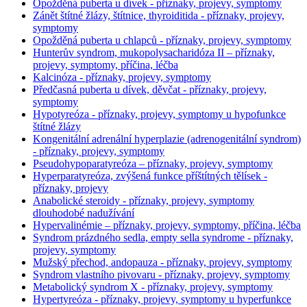
Opožděná puberta u dívek - příznaky, projevy, symptomy
Zánět štítné žlázy, štítnice, thyroiditida - příznaky, projevy,
symptomy
Opožděná puberta u chlapců - příznaky, projevy, symptomy
Hunterův syndrom, mukopolysacharidóza II – příznaky,
projevy, symptomy, příčina, léčba
Kalcinóza - příznaky, projevy, symptomy
Předčasná puberta u dívek, děvčat - příznaky, projevy,
symptomy
Hypotyreóza - příznaky, projevy, symptomy u hypofunkce
štítné žlázy
Kongenitální adrenální hyperplazie (adrenogenitální syndrom)
- příznaky, projevy, symptomy
Pseudohypoparatyreóza – příznaky, projevy, symptomy
Hyperparatyreóza, zvýšená funkce příštítných tělísek -
příznaky, projevy
Anabolické steroidy - příznaky, projevy, symptomy
dlouhodobé nadužívání
Hypervalinémie – příznaky, projevy, symptomy, příčina, léčba
Syndrom prázdného sedla, empty sella syndrome - příznaky,
projevy, symptomy
Mužský přechod, andopauza - příznaky, projevy, symptomy
Syndrom vlastního pivovaru - příznaky, projevy, symptomy
Metabolický syndrom X - příznaky, projevy, symptomy
Hypertyreóza - příznaky, projevy, symptomy u hyperfunkce