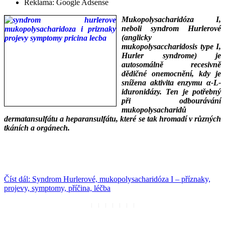
Reklama:
Google Adsense
Mukopolysacharidóza I,
neboli syndrom Hurlerové
(anglicky
mukopolysaccharidosis type I,
Hurler syndrome) je
autosomálně recesivně
dědičné onemocnění, kdy je
snížena aktivita enzymu α-L-
iduronidázy. Ten je potřebný
při odbourávání
mukopolysacharidů
dermatansulfátu a heparansulfátu, které se tak hromadí v různých
tkáních a orgánech.
___
___
Číst dál: Syndrom Hurlerové, mukopolysacharidóza I – příznaky,
projevy, symptomy, příčina, léčba