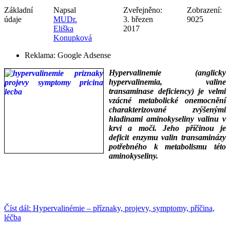
Základní
Napsal
Zveřejněno:
Zobrazení:
údaje
MUDr.
3. březen
9025
Eliška
2017
Konupková
Reklama:
Google Adsense
Hypervalinemie (anglicky
hypervalinemia, valine
transaminase deficiency) je velmi
vzácné metabolické onemocnění
charakterizované zvýšenými
hladinami aminokyseliny valinu v
krvi a moči. Jeho příčinou je
deficit enzymu valin transaminázy
potřebného k metabolismu této
aminokyseliny.
___
___
Číst dál: Hypervalinémie – příznaky, projevy, symptomy, příčina,
léčba