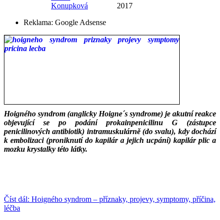
Konupková
2017
Reklama:
Google Adsense
Hoigného syndrom (anglicky Hoigne´s syndrome) je akutní reakce
objevující se po podání prokainpenicilinu G (zástupce
penicilinových antibiotik) intramuskulárně (do svalu), kdy dochází
k embolizaci (proniknutí do kapilár a jejich ucpání) kapilár plic a
mozku krystalky této látky.
___
___
Číst dál: Hoigného syndrom – příznaky, projevy, symptomy, příčina,
léčba