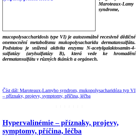
Maroteaux-Lamy
syndrome,
mucopolysaccharidosis type VI) je autozomálně recesivně dědičné
onemocnění metabolismu mukopolysacharidu dermatansulfátu.
Podstatou je snížená aktivita enzymu N-acetylgalaktosamin-4-
sulfatázy (arylsulfatázy B), která vede ke hromadění
dermatansulfátu v různých tkáních a orgánech.
___
___
Číst dál: Maroteaux-Lamyho syndrom, mukopolysacharidóza typ VI
– příznaky, projevy, symptomy, příčina, léčba
Hypervalinémie – příznaky, projevy,
symptomy, příčina, léčba