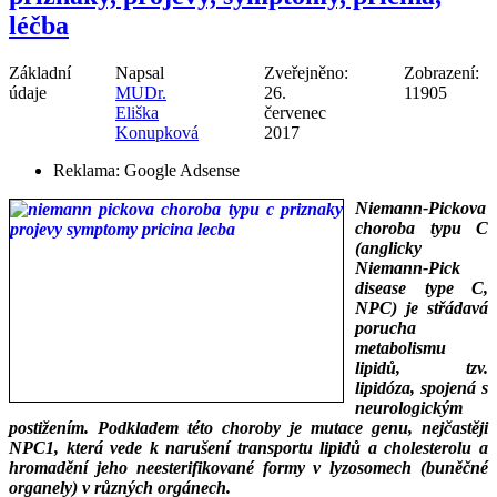
léčba
Základní
Napsal
Zveřejněno:
Zobrazení:
údaje
MUDr.
26.
11905
Eliška
červenec
Konupková
2017
Reklama:
Google Adsense
Niemann-Pickova
choroba typu C
(anglicky
Niemann-Pick
disease type C,
NPC) je střádavá
porucha
metabolismu
lipidů, tzv.
lipidóza, spojená s
neurologickým
postižením. Podkladem této choroby je mutace genu, nejčastěji
NPC1, která vede k narušení transportu lipidů a cholesterolu a
hromadění jeho neesterifikované formy v lyzosomech (buněčné
organely) v různých orgánech.