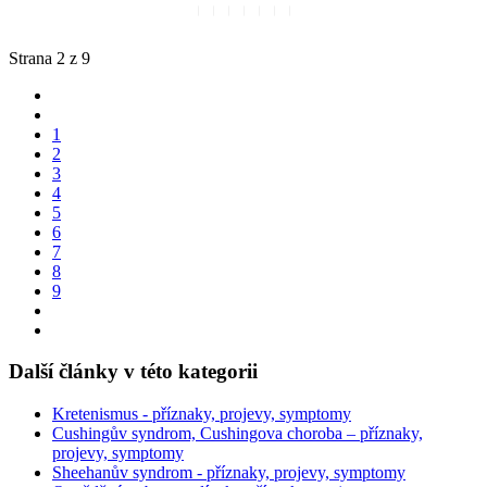
Strana 2 z 9
1
2
3
4
5
6
7
8
9
Další články v této kategorii
Kretenismus - příznaky, projevy, symptomy
Cushingův syndrom, Cushingova choroba – příznaky,
projevy, symptomy
Sheehanův syndrom - příznaky, projevy, symptomy