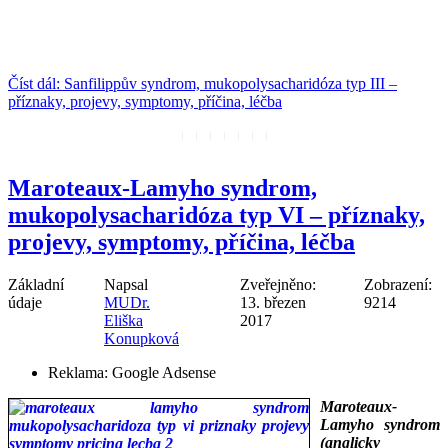
___
___
Číst dál: Sanfilippův syndrom, mukopolysacharidóza typ III –
příznaky, projevy, symptomy, příčina, léčba
Maroteaux-Lamyho syndrom,
mukopolysacharidóza typ VI – příznaky,
projevy, symptomy, příčina, léčba
Základní
Napsal
Zveřejněno:
Zobrazení:
údaje
MUDr.
13. březen
9214
Eliška
2017
Konupková
Reklama:
Google Adsense
Maroteaux-
Lamyho syndrom
(anglicky