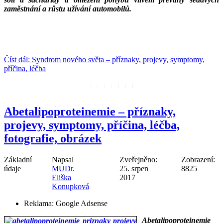
zaměstnání a růstu užívání automobilů.
__
__
Číst dál: Syndrom nového světa – příznaky, projevy, symptomy,
příčina, léčba
Abetalipoproteinemie – příznaky,
projevy, symptomy, příčina, léčba,
fotografie, obrázek
Základní
Napsal
Zveřejněno:
Zobrazení:
údaje
MUDr.
25. srpen
8825
Eliška
2017
Konupková
Reklama:
Google Adsense
Abetalipoproteinemie