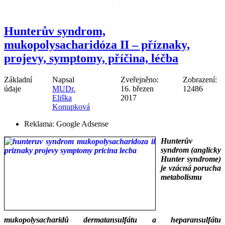
Hunterův syndrom,
mukopolysacharidóza II – příznaky,
projevy, symptomy, příčina, léčba
Základní
Napsal
Zveřejněno:
Zobrazení:
údaje
MUDr.
16. březen
12486
Eliška
2017
Konupková
Reklama:
Google Adsense
Hunterův
syndrom (anglicky
Hunter syndrome)
je vzácná porucha
metabolismu
mukopolysacharidů dermatansulfátu a heparansulfátu