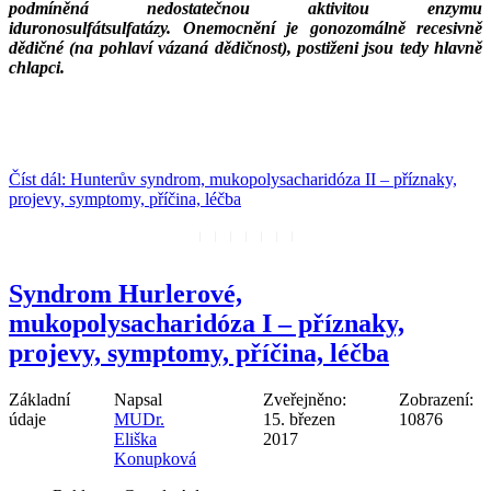
podmíněná nedostatečnou aktivitou enzymu
iduronosulfátsulfatázy. Onemocnění je gonozomálně recesivně
dědičné (na pohlaví vázaná dědičnost), postiženi jsou tedy hlavně
chlapci.
___
___
Číst dál: Hunterův syndrom, mukopolysacharidóza II – příznaky,
projevy, symptomy, příčina, léčba
Syndrom Hurlerové,
mukopolysacharidóza I – příznaky,
projevy, symptomy, příčina, léčba
Základní
Napsal
Zveřejněno:
Zobrazení:
údaje
MUDr.
15. březen
10876
Eliška
2017
Konupková