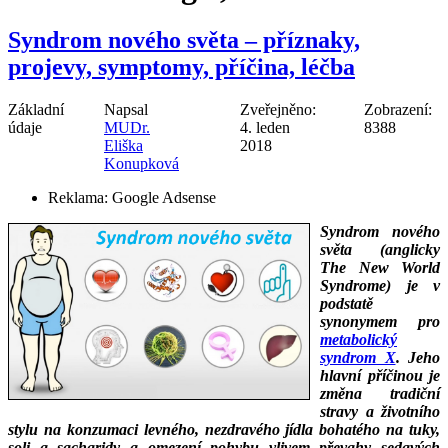
Syndrom nového světa – příznaky,
projevy, symptomy, příčina, léčba
Základní
Napsal
Zveřejněno:
Zobrazení:
údaje
MUDr.
4. leden
8388
Eliška
2018
Konupková
Reklama:
Google Adsense
Syndrom nového
světa (anglicky
The New World
Syndrome) je v
podstatě
synonymem pro
metabolický
syndrom X
. Jeho
hlavní příčinou je
změna tradiční
stravy a životního
stylu na konzumaci levného, nezdravého jídla bohatého na tuky,
soli a sacharidy a omezení pohybu vlivem převahy sedavých