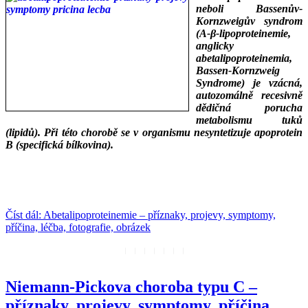
neboli Bassenův-
Kornzweigův syndrom
(A-β-lipoproteinemie,
anglicky
abetalipoproteinemia,
Bassen-Kornzweig
Syndrome) je vzácná,
autozomálně recesivně
dědičná porucha
metabolismu tuků
(lipidů). Při této chorobě se v organismu nesyntetizuje apoprotein
B (specifická bílkovina).
___
___
Číst dál: Abetalipoproteinemie – příznaky, projevy, symptomy,
příčina, léčba, fotografie, obrázek
Niemann-Pickova choroba typu C –
příznaky, projevy, symptomy, příčina,