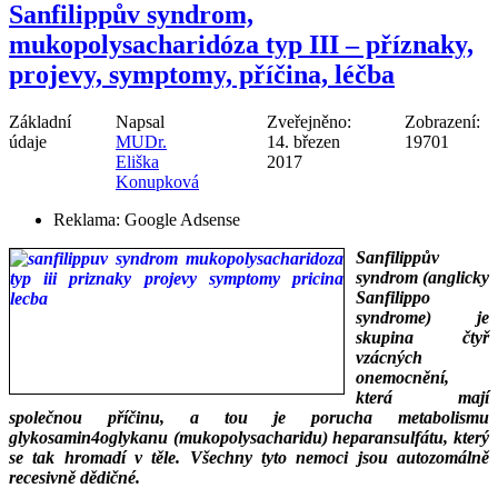
Sanfilippův syndrom,
mukopolysacharidóza typ III – příznaky,
projevy, symptomy, příčina, léčba
Základní
Napsal
Zveřejněno:
Zobrazení:
údaje
MUDr.
14. březen
19701
Eliška
2017
Konupková
Reklama:
Google Adsense
Sanfilippův
syndrom (anglicky
Sanfilippo
syndrome) je
skupina čtyř
vzácných
onemocnění,
která mají
společnou příčinu, a tou je porucha metabolismu
glykosamin4oglykanu (mukopolysacharidu) heparansulfátu, který
se tak hromadí v těle. Všechny tyto nemoci jsou autozomálně
recesivně dědičné.