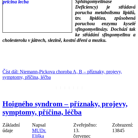
Sphingomyelinase
Deficiency) je střádavá
porucha metabolismu lipidů,
tzv. lipidóza, způsobená
poruchou enzymu kyselé
sfingomyelinázy. Dochází tak
ke střádání sfingomyelinu a
cholesterolu v játrech, slezině, kostní dřeni a mozku.
___
___
Číst dál: Niemann-Pickova choroba A, B – příznaky, projevy,
symptomy, příčina, léčba
Hoigného syndrom – příznaky, projevy,
symptomy, příčina, léčba
Základní
Napsal
Zveřejněno:
Zobrazení:
údaje
MUDr.
13.
13845
Eliška
červenec