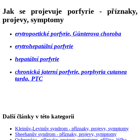
Jak se projevuje porfyrie - příznaky,
projevy, symptomy
erytropoetické porfyrie, Günterova choroba
erytrohepatální porfyrie
hepatální porfyrie
chronická jaterní porfyrie, porphyria cutanea
tarda, PTC
Další články v této kategorii
Kleinův-Levinův syndrom - příznaky, projevy, symptomy
Sheehanův syndrom - příznaky, projevy, symptomy
Ochronóza - příznaky, projevy, symptomy, příčina, léčba,