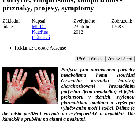
příznaky, projevy, symptomy
Základní
Napsal
Zveřejněno:
Zobrazení:
údaje
MUDr.
23. duben
17683
Kateřina
2012
Pištorová
Reklama:
Google Adsense
Přečíst článek
Zastavit čtení
Porfyrie jsou onemocnění poruchy
metabolismu hemu (součásti
červeného krevního barviva)
charakterizované hromaděním
porfyrinu (jeho metabolitu) či jejich
prekurzorů v tkáních, zvýšenou
plazmatickou hladinou a zvýšeným
vylučováním močí i stolicí. Dělíme je
dle místa postižení enzymů na erytropoetické a hepatální. Dle
klinického průběhu na akutní a neakutní.
___
___