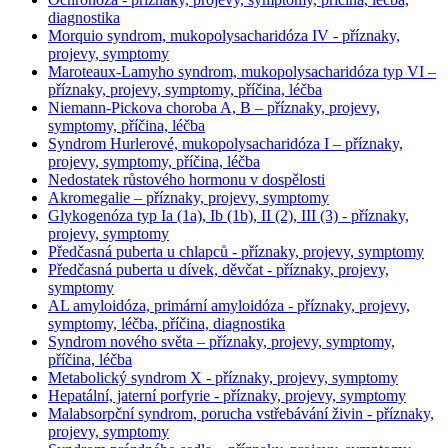
diagnostika
Morquio syndrom, mukopolysacharidóza IV - příznaky,
projevy, symptomy
Maroteaux-Lamyho syndrom, mukopolysacharidóza typ VI –
příznaky, projevy, symptomy, příčina, léčba
Niemann-Pickova choroba A, B – příznaky, projevy,
symptomy, příčina, léčba
Syndrom Hurlerové, mukopolysacharidóza I – příznaky,
projevy, symptomy, příčina, léčba
Nedostatek růstového hormonu v dospělosti
Akromegalie – příznaky, projevy, symptomy
Glykogenóza typ Ia (1a), Ib (1b), II (2), III (3) - příznaky,
projevy, symptomy
Předčasná puberta u chlapců - příznaky, projevy, symptomy
Předčasná puberta u dívek, děvčat - příznaky, projevy,
symptomy
AL amyloidóza, primární amyloidóza - příznaky, projevy,
symptomy, léčba, příčina, diagnostika
Syndrom nového světa – příznaky, projevy, symptomy,
příčina, léčba
Metabolický syndrom X - příznaky, projevy, symptomy
Hepatální, jaterní porfyrie - příznaky, projevy, symptomy
Malabsorpční syndrom, porucha vstřebávání živin - příznaky,
projevy, symptomy