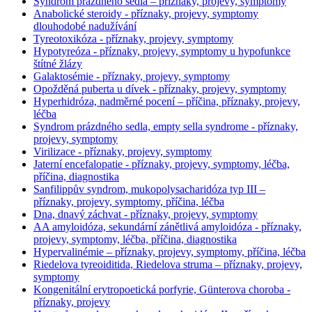
Syndrom prázdného sedla – příznaky, projevy, symptomy
Anabolické steroidy - příznaky, projevy, symptomy
dlouhodobé nadužívání
Tyreotoxikóza - příznaky, projevy, symptomy
Hypotyreóza - příznaky, projevy, symptomy u hypofunkce
štítné žlázy
Galaktosémie - příznaky, projevy, symptomy
Opožděná puberta u dívek - příznaky, projevy, symptomy
Hyperhidróza, nadměrné pocení – příčina, příznaky, projevy,
léčba
Syndrom prázdného sedla, empty sella syndrome - příznaky,
projevy, symptomy
Virilizace - příznaky, projevy, symptomy
Jaterní encefalopatie - příznaky, projevy, symptomy, léčba,
příčina, diagnostika
Sanfilippův syndrom, mukopolysacharidóza typ III –
příznaky, projevy, symptomy, příčina, léčba
Dna, dnavý záchvat - příznaky, projevy, symptomy
AA amyloidóza, sekundární zánětlivá amyloidóza - příznaky,
projevy, symptomy, léčba, příčina, diagnostika
Hypervalinémie – příznaky, projevy, symptomy, příčina, léčba
Riedelova tyreoiditida, Riedelova struma – příznaky, projevy,
symptomy
Kongenitální erytropoetická porfyrie, Günterova choroba -
příznaky, projevy