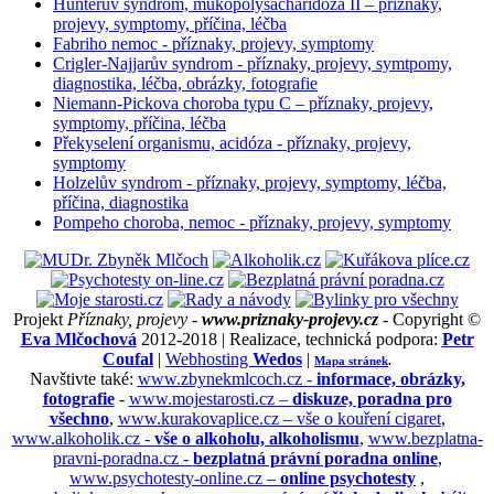
Hunterův syndrom, mukopolysacharidóza II – příznaky,
projevy, symptomy, příčina, léčba
Fabriho nemoc - příznaky, projevy, symptomy
Crigler-Najjarův syndrom - příznaky, projevy, symtpomy,
diagnostika, léčba, obrázky, fotografie
Niemann-Pickova choroba typu C – příznaky, projevy,
symptomy, příčina, léčba
Překyselení organismu, acidóza - příznaky, projevy,
symptomy
Holzelův syndrom - příznaky, projevy, symptomy, léčba,
příčina, diagnostika
Pompeho choroba, nemoc - příznaky, projevy, symptomy
Projekt
Příznaky, projevy -
www.priznaky-projevy.cz
- Copyright ©
Eva Mlčochová
2012-2018 | Realizace, technická podpora:
Petr
Coufal
|
Webhosting
Wedos
|
Mapa stránek
.
Navštivte také:
www.zbynekmlcoch.cz -
informace, obrázky,
fotografie
-
www.mojestarosti.cz –
diskuze, poradna pro
všechno
,
www.kurakovaplice.cz – vše o kouření cigaret
,
www.alkoholik.cz -
vše o alkoholu, alkoholismu
,
www.bezplatna-
pravni-poradna.cz -
bezplatná právní poradna online
,
www.psychotesty-online.cz –
online psychotesty
,