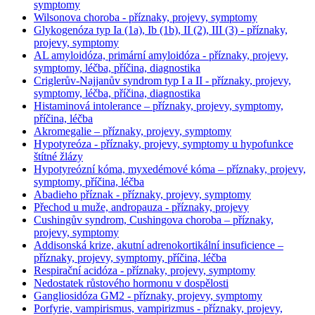
symptomy
Wilsonova choroba - příznaky, projevy, symptomy
Glykogenóza typ Ia (1a), Ib (1b), II (2), III (3) - příznaky,
projevy, symptomy
AL amyloidóza, primární amyloidóza - příznaky, projevy,
symptomy, léčba, příčina, diagnostika
Criglerův-Najjanův syndrom typ I a II - příznaky, projevy,
symptomy, léčba, příčina, diagnostika
Histaminová intolerance – příznaky, projevy, symptomy,
příčina, léčba
Akromegalie – příznaky, projevy, symptomy
Hypotyreóza - příznaky, projevy, symptomy u hypofunkce
štítné žlázy
Hypotyreózní kóma, myxedémové kóma – příznaky, projevy,
symptomy, příčina, léčba
Abadieho příznak - příznaky, projevy, symptomy
Přechod u muže, andropauza - příznaky, projevy
Cushingův syndrom, Cushingova choroba – příznaky,
projevy, symptomy
Addisonská krize, akutní adrenokortikální insuficience –
příznaky, projevy, symptomy, příčina, léčba
Respirační acidóza - příznaky, projevy, symptomy
Nedostatek růstového hormonu v dospělosti
Gangliosidóza GM2 - příznaky, projevy, symptomy
Porfyrie, vampirismus, vampirizmus - příznaky, projevy,