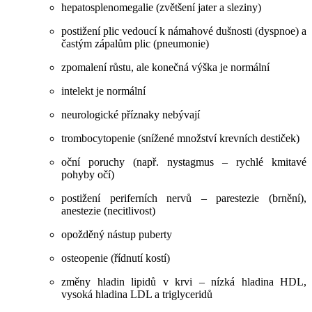
hepatosplenomegalie (zvětšení jater a sleziny)
postižení plic vedoucí k námahové dušnosti (dyspnoe) a
častým zápalům plic (pneumonie)
zpomalení růstu, ale konečná výška je normální
intelekt je normální
neurologické příznaky nebývají
trombocytopenie (snížené množství krevních destiček)
oční poruchy (např. nystagmus – rychlé kmitavé
pohyby očí)
postižení periferních nervů – parestezie (brnění),
anestezie (necitlivost)
opožděný nástup puberty
osteopenie (řídnutí kostí)
změny hladin lipidů v krvi – nízká hladina HDL,
vysoká hladina LDL a triglyceridů