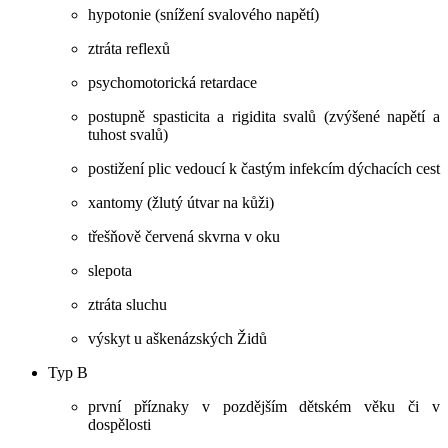
hypotonie (snížení svalového napětí)
ztráta reflexů
psychomotorická retardace
postupně spasticita a rigidita svalů (zvýšené napětí a
tuhost svalů)
postižení plic vedoucí k častým infekcím dýchacích cest
xantomy (žlutý útvar na kůži)
třešňově červená skvrna v oku
slepota
ztráta sluchu
výskyt u aškenázských Židů
Typ B
první příznaky v pozdějším dětském věku či v
dospělosti