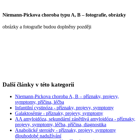
Niemann-Pickova choroba typu A, B – fotografie, obrázky
obrázky a fotografie budou doplněny později
Další články v této kategorii
Niemann-Pickova choroba A, B – příznaky, projevy,
symptomy, příčina, léčba
Infantilní cystinóza - příznaky, projevy, symptomy
Galaktosémie - příznaky, projevy, symptomy
AA amyloidóza, sekundární zánětlivá amyloidóza - příznaky,
projevy, symptomy, léčba, příčina, diagnostika
Anabolické steroidy - příznaky, projevy, symptomy
dlouhodobé nadužívání