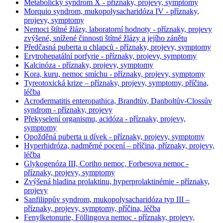
Metabolický syndrom X - příznaky, projevy, symptomy
Morquio syndrom, mukopolysacharidóza IV - příznaky,
projevy, symptomy
Nemoci štítné žlázy, laboratorní hodnoty - příznaky, projevy
zvýšené, snížené činnosti štítné žlázy a jejího zánětu
Předčasná puberta u chlapců - příznaky, projevy, symptomy
Erytrohepatální porfyrie - příznaky, projevy, symptomy
Kalcinóza - příznaky, projevy, symptomy
Kora, kuru, nemoc smíchu - příznaky, projevy, symptomy
Tyreotoxická krize – příznaky, projevy, symptomy, příčina,
léčba
Acrodermatitis enteropathica, Brandtův, Danboltův-Clossův
syndrom - příznaky, projevy
Překyselení organismu, acidóza - příznaky, projevy,
symptomy
Opožděná puberta u dívek - příznaky, projevy, symptomy
Hyperhidróza, nadměrné pocení – příčina, příznaky, projevy,
léčba
Glykogenóza III, Coriho nemoc, Forbesova nemoc -
příznaky, projevy, symptomy
Zvýšená hladina prolaktinu, hyperprolaktinémie - příznaky,
projevy
Sanfilippův syndrom, mukopolysacharidóza typ III –
příznaky, projevy, symptomy, příčina, léčba
Fenylketonurie, Föllingova nemoc - příznaky, projevy,