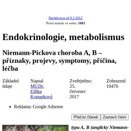
Návštěvnost od 9.2.2012
Počet stránek ve webu:
1683
Endokrinologie, metabolismus
Niemann-Pickova choroba A, B –
příznaky, projevy, symptomy, příčina,
léčba
Základní
Napsal
Zveřejněno:
Zobrazení:
údaje
MUDr.
25.
10476
Eliška
červenec
Konupková
2017
Reklama:
Google Adsense
Přečíst článek
Zastavit čtení
typu A, B (anglicky Niemann-