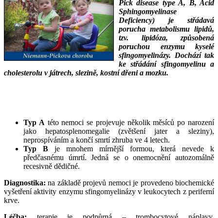
Pick disease type A, B, Acid
Sphingomyelinase
Deficiency) je střádavá
porucha metabolismu lipidů,
tzv. lipidóza, způsobená
poruchou enzymu kyselé
sfingomyelinázy. Dochází tak
ke střádání sfingomyelinu a
cholesterolu v játrech, slezině, kostní dřeni a mozku.
___
___
Typ A
této nemoci se projevuje několik měsíců po narození
jako hepatosplenomegalie (zvětšení jater a sleziny),
neprospíváním a končí smrtí zhruba ve 4 letech.
Typ B
je mnohem mírnější formou, která nevede k
předčasnému úmrtí. Jedná se o onemocnění autozomálně
recesivně dědičné.
Diagnostika:
na základě projevů nemoci je provedeno biochemické
vyšetření aktivity enzymu sfingomyelinázy v leukocytech z periferní
krve.
Léčba:
terapie je podpůrná – trombocytové náplavy,