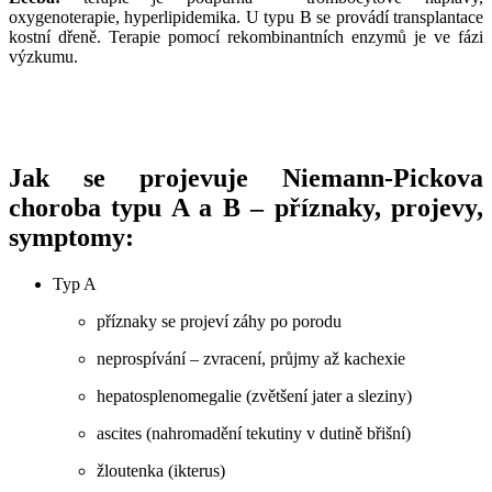
oxygenoterapie, hyperlipidemika. U typu B se provádí transplantace
kostní dřeně. Terapie pomocí rekombinantních enzymů je ve fázi
výzkumu.
Jak se projevuje Niemann-Pickova
choroba typu A a B – příznaky, projevy,
symptomy:
Typ A
příznaky se projeví záhy po porodu
neprospívání – zvracení, průjmy až kachexie
hepatosplenomegalie (zvětšení jater a sleziny)
ascites (nahromadění tekutiny v dutině břišní)
žloutenka (ikterus)