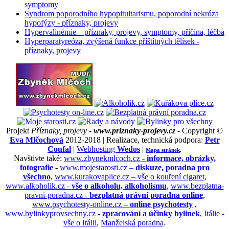
symptomy
Syndrom poporodního hypopituitarismu, poporodní nekróza
hypofýzy - příznaky, projevy
Hypervalinémie – příznaky, projevy, symptomy, příčina, léčba
Hyperparatyreóza, zvýšená funkce příštítných tělísek -
příznaky, projevy
Projekt
Příznaky, projevy -
www.priznaky-projevy.cz
- Copyright ©
Eva Mlčochová
2012-2018 | Realizace, technická podpora:
Petr
Coufal
|
Webhosting
Wedos
|
Mapa stránek
.
Navštivte také:
www.zbynekmlcoch.cz -
informace, obrázky,
fotografie
-
www.mojestarosti.cz –
diskuze, poradna pro
všechno
,
www.kurakovaplice.cz – vše o kouření cigaret
,
www.alkoholik.cz -
vše o alkoholu, alkoholismu
,
www.bezplatna-
pravni-poradna.cz -
bezplatná právní poradna online
,
www.psychotesty-online.cz –
online psychotesty
,
www.bylinkyprovsechny.cz
-
zpracování a účinky bylinek
,
Itálie -
vše o Itálii
,
Manželská poradna
.