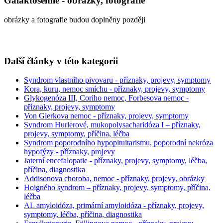
Galaktosémie - obrázky, fotografie
obrázky a fotografie budou doplněny později
Další články v této kategorii
Syndrom vlastního pivovaru - příznaky, projevy, symptomy
Kora, kuru, nemoc smíchu - příznaky, projevy, symptomy
Glykogenóza III, Coriho nemoc, Forbesova nemoc -
příznaky, projevy, symptomy
Von Gierkova nemoc - příznaky, projevy, symptomy
Syndrom Hurlerové, mukopolysacharidóza I – příznaky,
projevy, symptomy, příčina, léčba
Syndrom poporodního hypopituitarismu, poporodní nekróza
hypofýzy - příznaky, projevy
Jaterní encefalopatie - příznaky, projevy, symptomy, léčba,
příčina, diagnostika
Addisonova choroba, nemoc - příznaky, projevy, obrázky
Hoigného syndrom – příznaky, projevy, symptomy, příčina,
léčba
AL amyloidóza, primární amyloidóza - příznaky, projevy,
symptomy, léčba, příčina, diagnostika