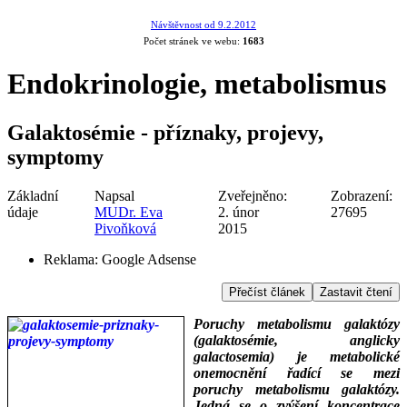
Návštěvnost od 9.2.2012
Počet stránek ve webu:
1683
Endokrinologie, metabolismus
Galaktosémie - příznaky, projevy,
symptomy
Základní
Napsal
Zveřejněno:
Zobrazení:
údaje
MUDr. Eva
2. únor
27695
Pivoňková
2015
Reklama:
Google Adsense
Přečíst článek
Zastavit čtení
Poruchy metabolismu galaktózy
(galaktosémie, anglicky
galactosemia) je metabolické
onemocnění řadící se mezi
poruchy metabolismu galaktózy.
Jedná se o zvýšení koncentrace