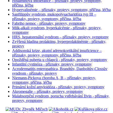
Histaminová intolerance – příznaky, projevy, symptomy,
příčina, léčba
Hypervalinémie – příznaky, projevy, symptomy, příčina, léčba
Sanfilippův syndrom, mukopolysacharidóza typ III –
příznaky, projevy, symptomy, příčina, léčba
Fabriho nemoc - příznaky, projevy, symptomy
Milk-alkali syndrom, hyperkalcémie - příznaky, projevy,
symptomy
HRS, hepatorenální syndrom – příznaky, projevy, symptomy
Zvýšená hladina prolaktinu, hyperprolaktinémie - příznaky,
projevy
Addisonská krize, akutní adrenokortikální insuficience –
příznaky, projevy, symptomy, příčina, léčba
Opožděná puberta u chlapců - příznaky, projevy, symptomy
Infantilní cystinóza - příznaky, projevy, symptomy
Acrodermatitis enteropathica, Brandtův, Danboltův-Clossův
syndrom - příznaky, projevy
Niemann-Pickova choroba A, B – příznaky, projevy,
symptomy, příčina, léčba
Primární kožní amyloidóza - příznaky, projevy, symptomy
Akromegalie – příznaky, projevy, symptomy
Malabsorpční syndrom, porucha vstřebávání živin - příznaky,
projevy, symptomy