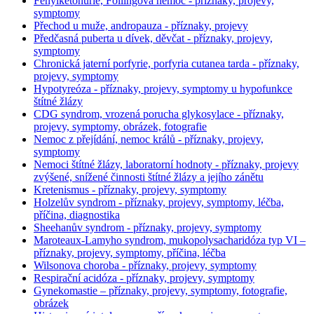
Fenylketonurie, Föllingova nemoc - příznaky, projevy,
symptomy
Přechod u muže, andropauza - příznaky, projevy
Předčasná puberta u dívek, děvčat - příznaky, projevy,
symptomy
Chronická jaterní porfyrie, porfyria cutanea tarda - příznaky,
projevy, symptomy
Hypotyreóza - příznaky, projevy, symptomy u hypofunkce
štítné žlázy
CDG syndrom, vrozená porucha glykosylace - příznaky,
projevy, symptomy, obrázek, fotografie
Nemoc z přejídání, nemoc králů - příznaky, projevy,
symptomy
Nemoci štítné žlázy, laboratorní hodnoty - příznaky, projevy
zvýšené, snížené činnosti štítné žlázy a jejího zánětu
Kretenismus - příznaky, projevy, symptomy
Holzelův syndrom - příznaky, projevy, symptomy, léčba,
příčina, diagnostika
Sheehanův syndrom - příznaky, projevy, symptomy
Maroteaux-Lamyho syndrom, mukopolysacharidóza typ VI –
příznaky, projevy, symptomy, příčina, léčba
Wilsonova choroba - příznaky, projevy, symptomy
Respirační acidóza - příznaky, projevy, symptomy
Gynekomastie – příznaky, projevy, symptomy, fotografie,
obrázek