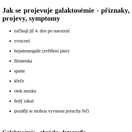
Jak se projevuje galaktosémie - příznaky,
projevy, symptomy
začínají již 4. den po narození
zvracení
hepatomegalie (zvětšení jater)
žloutenka
apatie
křeče
otok mozku
šedý zákal
později se mohou vyvinout poruchy řeči