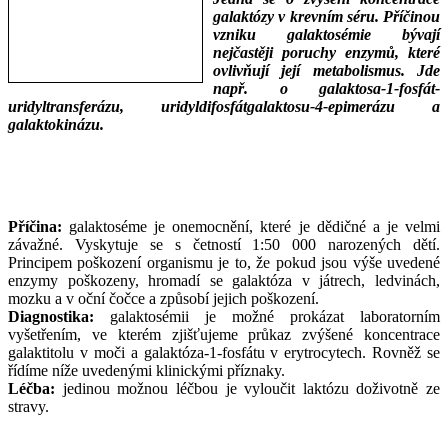
galaktózy v krevním séru. Příčinou
vzniku galaktosémie bývají
nejčastěji poruchy enzymů, které
ovlivňují její metabolismus. Jde
např. o galaktosa-1-fosfát-
uridyltransferázu, uridyldifosfátgalaktosu-4-epimerázu a
galaktokinázu.
___
___
Příčina:
galaktoséme je onemocnění, které je dědičné a je velmi
závažné. Vyskytuje se s četností 1:50 000 narozených dětí.
Principem poškození organismu je to, že pokud jsou výše uvedené
enzymy poškozeny, hromadí se galaktóza v játrech, ledvinách,
mozku a v oční čočce a způsobí jejich poškození.
Diagnostika:
galaktosémii je možné prokázat laboratorním
vyšetřením, ve kterém zjišťujeme průkaz zvýšené koncentrace
galaktitolu v moči a galaktóza-1-fosfátu v erytrocytech. Rovněž se
řídíme níže uvedenými klinickými příznaky.
Léčba:
jedinou možnou léčbou je vyloučit laktózu doživotně ze
stravy.