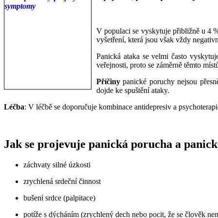
___
___
V populaci se vyskytuje přibližně u 4 %
vyšetření, která jsou však vždy negativ
Panická ataka se velmi často vyskytuje
veřejnosti, proto se záměrně těmto mís
Příčiny
panické poruchy nejsou přesně 
dojde ke spuštění ataky.
Léčba
: V léčbě se doporučuje kombinace antidepresiv a psychoterapie.
Jak se projevuje panická porucha a panick
záchvaty silné úzkosti
zrychlená srdeční činnost
bušení srdce (palpitace)
potíže s dýcháním (zrychlený dech nebo pocit, že se člověk n