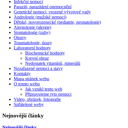
Infekční nemoci
Paraziti, parazitární onemocnění
Genetické nemoci, vrozené vývojové vady
Andrologie (mužské nemoci)
Dětské, novorozenecké (pediatrie, neonatologie)
Alergologie (alergie)
Stomatologie (zuby)
Otravy
Traumatologie, úrazy
Laboratorní hodnoty
Biochemické hodnoty
Krevní obraz
Nedostatek vitamínů, minerálů
Nezařazené nemoci a stavy
Kontakty
Mapa stránek webu
O tomto webu
Jak vznikl tento web
Připravujeme tyto nemoci
Video, obrázek, fotografie
Spřátelené weby
Nejnovější články
Nejnovější články