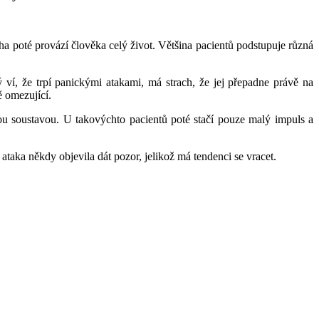
ha poté provází člověka celý život. Většina pacientů podstupuje různá
ý ví, že trpí panickými atakami, má strach, že jej přepadne právě na
ě omezující.
ovou soustavou. U takovýchto pacientů poté stačí pouze malý impuls a
ataka někdy objevila dát pozor, jelikož má tendenci se vracet.