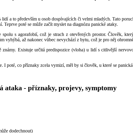
 lidí a to především u osob dospívajících či velmi mladých. Tato poruc
ní. Teprve poté se může začít myslet na diagnózu panické ataky.
 spolu s agorafobií, což je strach z otevřených prostor. Člověk, kter
tům vyhýbá, až nakonec vůbec nevychází z bytu, což je pro něj ohromn
známy. Existuje určitá predispozice (vloha) u lidí s citlivější nerv
 I poté, co příznaky zcela vymizí, měl by si člověk, u které se panická 
á ataka - příznaky, projevy, symptomy
emůže dodechnout)