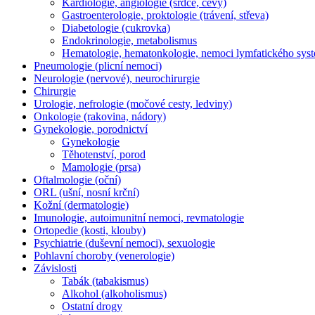
Kardiologie, angiologie (srdce, cévy)
Gastroenterologie, proktologie (trávení, střeva)
Diabetologie (cukrovka)
Endokrinologie, metabolismus
Hematologie, hematonkologie, nemoci lymfatického sys
Pneumologie (plicní nemoci)
Neurologie (nervové), neurochirurgie
Chirurgie
Urologie, nefrologie (močové cesty, ledviny)
Onkologie (rakovina, nádory)
Gynekologie, porodnictví
Gynekologie
Těhotenství, porod
Mamologie (prsa)
Oftalmologie (oční)
ORL (ušní, nosní krční)
Kožní (dermatologie)
Imunologie, autoimunitní nemoci, revmatologie
Ortopedie (kosti, klouby)
Psychiatrie (duševní nemoci), sexuologie
Pohlavní choroby (venerologie)
Závislosti
Tabák (tabakismus)
Alkohol (alkoholismus)
Ostatní drogy