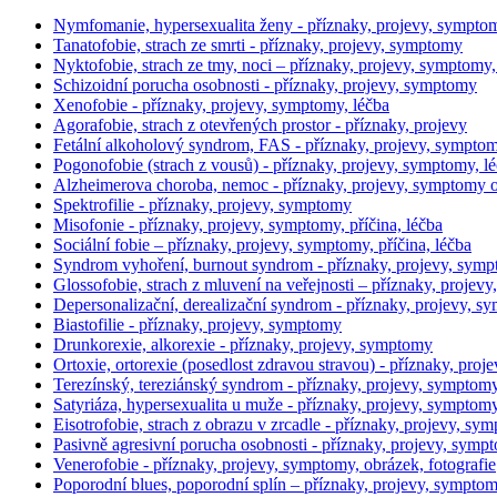
Nymfomanie, hypersexualita ženy - příznaky, projevy, sympto
Tanatofobie, strach ze smrti - příznaky, projevy, symptomy
Nyktofobie, strach ze tmy, noci – příznaky, projevy, symptomy, 
Schizoidní porucha osobnosti - příznaky, projevy, symptomy
Xenofobie - příznaky, projevy, symptomy, léčba
Agorafobie, strach z otevřených prostor - příznaky, projevy
Fetální alkoholový syndrom, FAS - příznaky, projevy, sympto
Pogonofobie (strach z vousů) - příznaky, projevy, symptomy, l
Alzheimerova choroba, nemoc - příznaky, projevy, symptomy
Spektrofilie - příznaky, projevy, symptomy
Misofonie - příznaky, projevy, symptomy, příčina, léčba
Sociální fobie – příznaky, projevy, symptomy, příčina, léčba
Syndrom vyhoření, burnout syndrom - příznaky, projevy, sym
Glossofobie, strach z mluvení na veřejnosti – příznaky, projevy
Depersonalizační, derealizační syndrom - příznaky, projevy, 
Biastofilie - příznaky, projevy, symptomy
Drunkorexie, alkorexie - příznaky, projevy, symptomy
Ortoxie, ortorexie (posedlost zdravou stravou) - příznaky, pro
Terezínský, tereziánský syndrom - příznaky, projevy, symptom
Satyriáza, hypersexualita u muže - příznaky, projevy, symptom
Eisotrofobie, strach z obrazu v zrcadle - příznaky, projevy, sy
Pasivně agresivní porucha osobnosti - příznaky, projevy, sympto
Venerofobie - příznaky, projevy, symptomy, obrázek, fotografie
Poporodní blues, poporodní splín – příznaky, projevy, sympto