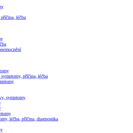
my
příčina, léčba
my
éčba
 onemocnění
ptomy
, symptomy, příčina, léčba
symptomy
jevy, symptomy
y
y
mptomy
my, léčba, příčina, diagnostika
my