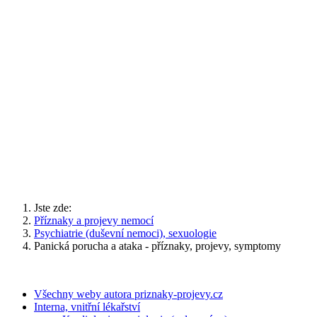
Jste zde:
Příznaky a projevy nemocí
Psychiatrie (duševní nemoci), sexuologie
Panická porucha a ataka - příznaky, projevy, symptomy
Všechny weby autora priznaky-projevy.cz
Interna, vnitřní lékařství