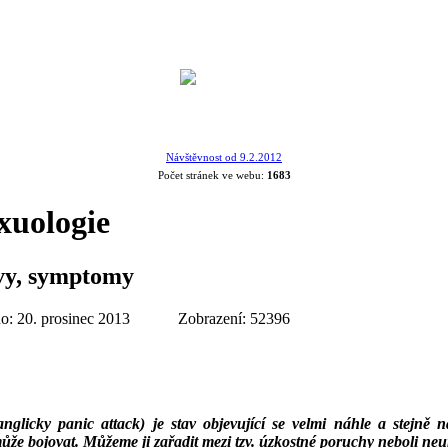
Návštěvnost od 9.2.2012
Počet stránek ve webu:
1683
xuologie
evy, symptomy
o: 20. prosinec 2013
Zobrazení: 52396
licky panic attack) je stav objevující se velmi náhle a stejně n
ůže bojovat. Můžeme ji zařadit mezi tzv. úzkostné poruchy neboli neu