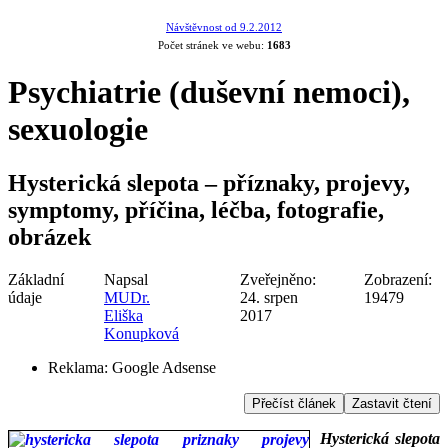
Návštěvnost od 9.2.2012
Počet stránek ve webu:
1683
Psychiatrie (duševní nemoci),
sexuologie
Hysterická slepota – příznaky, projevy,
symptomy, příčina, léčba, fotografie,
obrázek
Základní
Napsal
Zveřejněno:
Zobrazení:
údaje
MUDr.
24. srpen
19479
Eliška
2017
Konupková
Reklama:
Google Adsense
Přečíst článek
Zastavit čtení
Hysterická slepota