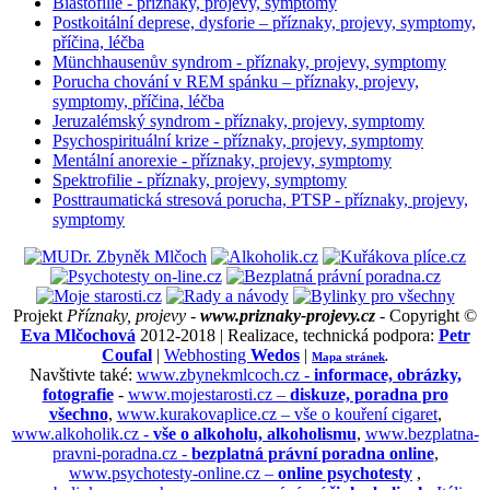
Biastofilie - příznaky, projevy, symptomy
Postkoitální deprese, dysforie – příznaky, projevy, symptomy,
příčina, léčba
Münchhausenův syndrom - příznaky, projevy, symptomy
Porucha chování v REM spánku – příznaky, projevy,
symptomy, příčina, léčba
Jeruzalémský syndrom - příznaky, projevy, symptomy
Psychospirituální krize - příznaky, projevy, symptomy
Mentální anorexie - příznaky, projevy, symptomy
Spektrofilie - příznaky, projevy, symptomy
Posttraumatická stresová porucha, PTSP - příznaky, projevy,
symptomy
Projekt
Příznaky, projevy -
www.priznaky-projevy.cz
- Copyright ©
Eva Mlčochová
2012-2018 | Realizace, technická podpora:
Petr
Coufal
|
Webhosting
Wedos
|
Mapa stránek
.
Navštivte také:
www.zbynekmlcoch.cz -
informace, obrázky,
fotografie
-
www.mojestarosti.cz –
diskuze, poradna pro
všechno
,
www.kurakovaplice.cz – vše o kouření cigaret
,
www.alkoholik.cz -
vše o alkoholu, alkoholismu
,
www.bezplatna-
pravni-poradna.cz -
bezplatná právní poradna online
,
www.psychotesty-online.cz –
online psychotesty
,