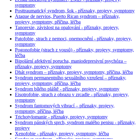
symptomy
Posttraumatický syndrom, šok - příznaky, projevy, symptomy
Ataque de nervios, Puerto Rican syndrom – příznaky,
projevy, symptomy, příčina, léčba
Tanorexie, závislost na opalování - příznaky, projevy,
symptomy
Patofobie, strach z nemoci, onemocnění - příznaky, projevy,
symptomy
Pogonofobie (strach z vousů) - příznaky, projevy, symptomy,
léčba
Bipolární afektivní porucha, maniodepresivní psychóza –
příznaky, projevy, symptomy
Dhát syndrom – příznaky, projevy, symptomy, příčina, léčba
Syndrom permanentního sexuálního vzrušení – příznaky,
projevy, symptomy, příčina, léčba
Syndrom bílého pláště - příznaky, projevy, symptomy
Eisotrofobie, strach z obrazu v zrcadle - příznaky, projevy,
symptomy
Syndrom fantomových vibrací – příznaky, projevy,
symptomy, příčina, léčba
Trichotylomanie - příznaky, projevy, symptomy
Syndrom pánských sprch, syndrom malého penisu - příznaky,
projevy
Xenofobie - příznaky, projevy, symptomy, léčba