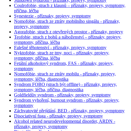
Sundown syndrom - příznaky, projevy, symptomy
Coulrofobie, strach z klaunů – příznaky, projevy, symptomy,
příčina, léčba
Synestezie - příznaky, projevy, symptomy
Nomofobie, strach ze ztráty mobilního singálu - příznaky,
projevy, symptomy
Agorafobie, strach z otevřených prostor - příznaky, projevy
Teofobie, strach z bohů a náboženství – příznaky, projevy,
symptomy, příčina, léčba
Falešné těhotenství - příznaky, projevy, symptomy
Nyktofobie, strach ze tmy, noci – příznaky, projevy,
symptomy, příčina, léčba
Fetální alkoholový syndrom, FAS - příznaky, projevy,
symptomy
Nomofóbie, strach ze ztráty mobilu - příznaky, projevy,
symptomy, léčba, diagnostika
Syndrom FOBO (strach být offline) - příznaky, projevy,
symptomy, léčba, příčina, diagnostika
Goldfieldův syndrom - příznaky, projevy, symptomy
Syndrom vyhoření, burnout syndrom - příznaky, projevy,
symptomy
Záchvatovité přejídání, BED - příznaky, projevy, symptomy
Disociativní fuga - příznaky, projevy, symptomy
Alcohol related neurodevelopmental disorder, ARDN -
příznaky, projevy, symptomy