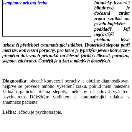
(anglicky hysterici
blindness) je
dočasná ztráta
zraku vzniklá na
psychologickém
podkladě. Její
nejčastější
příčinou bývá
úzkost či předchozí traumatizující událost. Hysterická slepota patří
mezi tzv. konverzní poruchy, pro které je typickým jevem konverze -
přeměna duševních příznaků na tělesné (ztráta citlivosti, paralýza,
slepota, záchvaty). Častější je u žen a mladých dospělých.
___
Diagnostika:
obecně konverzní poruchy je obtížné diagnostikovat,
nejprve se provede mnoho vyšetření zraku, pokud není nalezena
žádná organická příčina slepoty, mělo by následovat vyšetření
psychiatrem. Důležitým vodítkem je traumatizující událost v
anamnéze pacienta.
Léčba:
léčbou je psychoterapie.