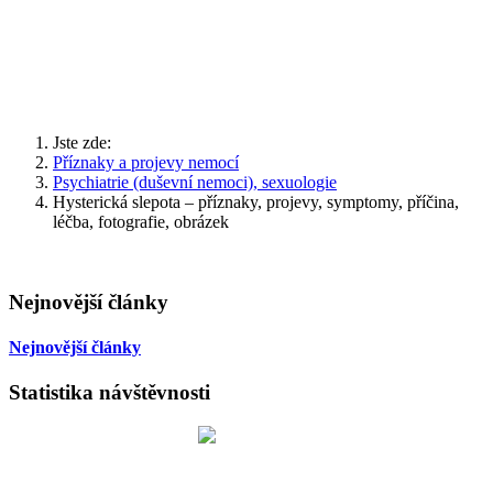
Jste zde:
Příznaky a projevy nemocí
Psychiatrie (duševní nemoci), sexuologie
Hysterická slepota – příznaky, projevy, symptomy, příčina,
léčba, fotografie, obrázek
Nejnovější články
Nejnovější články
Statistika návštěvnosti