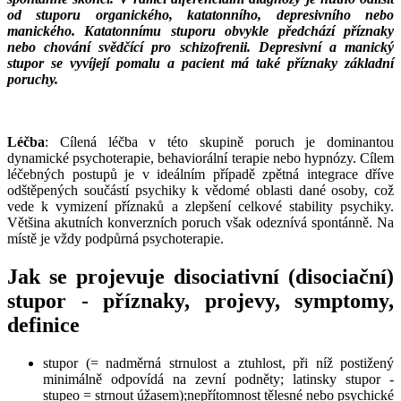
od stuporu organického, katatonního, depresivního nebo
manického. Katatonnímu stuporu obvykle předchází příznaky
nebo chování svědčící pro schizofrenii. Depresivní a manický
stupor se vyvíjejí pomalu a pacient má také příznaky základní
poruchy.
___
___
Léčba
: Cílená léčba v této skupině poruch je dominantou
dynamické psychoterapie, behaviorální terapie nebo hypnózy. Cílem
léčebných postupů je v ideálním případě zpětná integrace dříve
odštěpených součástí psychiky k vědomé oblasti dané osoby, což
vede k vymizení příznaků a zlepšení celkové stability psychiky.
Většina akutních konverzních poruch však odeznívá spontánně. Na
místě je vždy podpůrná psychoterapie.
Jak se projevuje disociativní (disociační)
stupor - příznaky, projevy, symptomy,
definice
stupor (= nadměrná strnulost a ztuhlost, při níž postižený
minimálně odpovídá na zevní podněty; latinsky stupor -
stupeo = strnout úžasem);nepřítomnost tělesné nebo psychické