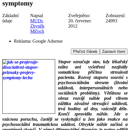
symptomy
Základní
Napsal
Zveřejněno:
Zobrazení:
údaje
MUDr.
20. červenec
24993
Zbyněk
2012
Mlčoch
Reklama:
Google Adsense
Přečíst článek
Zastavit čtení
Stupor označuje stav, kdy lékařský
nález ani vyšetření nezjistily
somatickou příčinu strnulosti
pacienta. Rozvoj stuporu souvisí s
psychosociálním stresem (životní
události, interpersonálních nebo
sociálních problémy).
Většinou se
obraz rozvíjí náhle pod vlivem
zážitku závažné stresující události,
trvá hodiny až dny, vzácněji déle.
Končí zpravidla náhle. Jde o
vzácnou poruchu, častěji se vyskytující u žen jako reakce na
psychosociální traumatickou událost. Obvykle náhle začíná a
spontánně skončí. V rámci diferenciální diagnózy je nutno odlišit