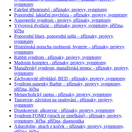
symptomy
Falešné těhotenství - příznaky, projevy, symptomy
Poporodní, laktační psychóza – příznaky, projevy, symptomy
Aspergerův syndrom - projevy, příznaky, symptomy
Vývojová dysfázie – příznaky, projevy, symptomy, příčina,
léčba
Poporodní blues, poporodní splín – příznaky, projevy,
symptomy
Histriónská porucha osobnosti, hysterie – příznaky, projevy,
symptomy
Rabbit syndrom - příznaky, projevy, symptomy
Madonin komplex - příznaky, projevy, symptomy
Manažerský syndrom, manažerská nemoc - příznaky, projevy,
symptomy
Záchvatovité přejídání, BED - příznaky, projevy, symptomy
Syndrom panenky Barbie – příznaky, projevy, symptomy,
příčina, léčba
Melancholický raptus - příznaky, projevy, symptomy
Tanorexie, závislost na opalování - příznaky, projevy,
symptomy
Drunkorexie, alkorexie - příznaky, projevy, symptomy
Syndrom FOMO (strach ze zmeškání) - příznaky, projevy,
symptomy, léčba, příčina, diagnostika
Ailurofobie, strach z koček – příznaky, projevy, symptomy,
příčina, léčba