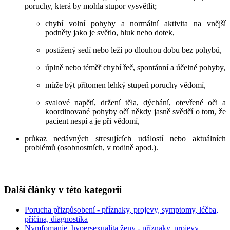
poruchy, která by mohla stupor vysvětlit;
chybí volní pohyby a normální aktivita na vnější
podněty jako je světlo, hluk nebo dotek,
postižený sedí nebo leží po dlouhou dobu bez pohybů,
úplně nebo téměř chybí řeč, spontánní a účelné pohyby,
může být přítomen lehký stupeň poruchy vědomí,
svalové napětí, držení těla, dýchání, otevřené oči a
koordinované pohyby očí někdy jasně svědčí o tom, že
pacient nespí a je při vědomí,
průkaz nedávných stresujících událostí nebo aktuálních
problémů (osobnostních, v rodině apod.).
Další články v této kategorii
Porucha přizpůsobení - příznaky, projevy, symptomy, léčba,
příčina, diagnostika
Nymfomanie, hypersexualita ženy - příznaky, projevy,