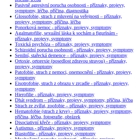
Pasivně agresivní porucha osobnosti - příznaky, projevy,
symptomy, léčba, příčina, diagnostika
Glossofobie, strach z mluvení na veřejnosti – příznaky,
projevy, symptomy, příčina, léčba
Ponorková nemoc - příznaky, projevy, symptomy
Agalmatofilie, sexuální láska k sochám a figurínám -
příznaky, projevy, symptomy
Toxická psychóza – příznaky, projevy, symptomy
Schizoidní porucha osobnosti - příznaky, projevy, symptomy
Senilní, stařecká demence – příznaky, projevy, symptomy
Ortoxie, ortorexie (posedlost zdravou stravou) - příznaky,
projevy, symptomy
Patofobie, strach z nemoci, onemocnění - příznaky, projevy,
symptomy
Eisotrofobie, strach z obrazu v zrcadle - příznaky, projevy,
symptomy
Hierofilie - příznaky, projevy, symptomy
Dhát syndrom – příznaky, projevy, symptomy, příčina, léčba
Strach ze zvířat, zoofobie – příznaky, projevy, symptomy
Hematofobie (strach z krve) – příznaky, projevy, symptomy,
příčina, léčba, fotografie, obrázek
Disociativní křeče - příznaky, projevy, symptomy
Autismus - příznaky, projevy, symptomy
Biastofilie - příznaky, projevy, symptomy