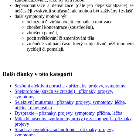
depersonalizace a derealizace (dále jen depersonalizace) se
nejčastěji vyskytují současně, ale mohou být zažívány i zvlášť
další symptomy mohou být
ochuzení či ztráta pocitů, empatie a motivace,
zhoršení koncentrace (soustředění),
zhoršení paměti,
pocit zvětšování či zmenšování těla
změněné vnímání času, který subjektivně běží mnohem
rychleji či pomaleji.
Další články v této kategorii
Sezónní afektivní porucha - přiíznaky, projevy, symptomy
Spektrofobie (strach ze zrcadel) - příznaky, projevy,
symptomy
Selektivní mutismus - příznaky, projevy, symptomy, léčba,
příčina, diagnostika
Dyspraxie – příznaky, projevy, symptomy, příčina, léčba
Münchhausenův syndrom by proxy (v zastoupení) - příznaky,
projevy
Strach z pavouků, arachnofobie – příznaky, projevy,
symptomy