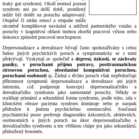
leaky gut syndrom). Okolí nemusí poznat
syndrom ani po delší době, postižený
může být dobře na poruchu adaptovaný.
Otupění či ztráta emocí a empatie může
nicméně komplikovat navázání a udržení partnerského vztahu a
poruchy v kognitivní oblasti mohou zhoršit pracovní výkon nebo
dokonce způsobit pracovní neschopnost.
Depersonalizace a derealizace bývají často spoluzažívány s celou
řadou jiných psychických poruch a symptomaticky se s nimi
překrývají. Vyskytují se společně
s depresí, úzkostí, se záchvaty
paniky, s poruchami příjmu potravy, posttraumatickou
stresovou poruchou, obsedantně kompulzivní poruchou,
poruchami osobnosti
aj. Žádná z těchto poruch však nepředurčuje
přítomnost symptomů depersonalizace a derealizace ani jejich
intenzitu, což podporuje koncepci depersonalizačního a
derealizačního syndromu jako samostatné poruchy. Někdy se
rozlišuje primární a sekundární forma syndromu, podle toho, zda v
klinickém obraze pacienta syndrom dominuje nebo je naopak
přidružen k jinému psychickému onemocnění. Současná
psychiatrická praxe preferuje diagnostiku úzkostných, afektivních,
osobnostních a jiných poruch na úkor depersonalizačního a
derealizačního syndromu a ten většinou chápe jen jako sekundární,
přidružený fenomén.