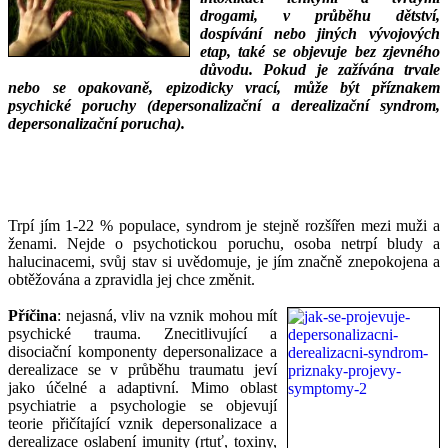
drogami, v průběhu dětství,
dospívání nebo jiných vývojových
etap, také se objevuje bez zjevného
důvodu. Pokud je zažívána trvale
nebo se opakovaně, epizodicky vrací, může být příznakem
psychické poruchy (depersonalizační a derealizační syndrom,
depersonalizační porucha).
___
___
Trpí jím 1-22 % populace, syndrom je stejně rozšířen mezi muži a
ženami. Nejde o psychotickou poruchu, osoba netrpí bludy a
halucinacemi, svůj stav si uvědomuje, je jím značně znepokojena a
obtěžována a zpravidla jej chce změnit.
Příčina
: nejasná, vliv na vznik mohou mít
psychické trauma. Znecitlivující a
disociační komponenty depersonalizace a
derealizace se v průběhu traumatu jeví
jako účelné a adaptivní. Mimo oblast
psychiatrie a psychologie se objevují
teorie přičítající vznik depersonalizace a
derealizace oslabení imunity (rtuť, toxiny,