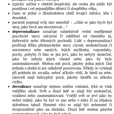
typicky začíná v období dospívání, ale osoba jím může být
postižena i od nejranějšího dětství či dospělého věku,
často se jedná o dlouhodobou obtíž trvající měsíce, léta i
desetiletí,
pacienti popisují svůj stav amorfně - „cítím se jako bych byl
stroj, jako bych ani neexistoval…“
depersonalizace
označuje subjektivně velmi nepříjemné
psychické stavy odcizení či oddělení od vlastního já,
duševních nebo tělesných pochodů. Lidé s depersonalizací
prožívají těžko představitelné stavy cizosti, neskutečnosti či
neexistence sebe samých. Jejich myšlenky, vzpomínky,
pocity, pohyby či hlas se jim jeví, jako by nebyly skutečné,
jako by nebyly jejich vlastní nebo jako by byly
zautomatizované. Mohou mít pocit, jakoby jedna jejich část
jednala a druhá to jen odtaženě pozorovala. Někdy se vylekají
při pohledu do zrcadla, neboť ačkoliv vědí, že hledí na sebe,
zároveň mají hrůzyplný pocit, jakoby hleděli na někoho
cizího.
derealizace
označuje stejnou změnu vnímání, týká se však
vnějšího okolí. Svět a druzí lidé se zdají být neskuteční,
vzdálení nebo zautomatizovaní. Vnější svět se jeví jako by
nebyl reálný, jako by byl ve snu nebo v mlze či za nějakou
skleněnou tabulí. Hmotné věci se zdají být nehmotné či
dvojrozměrné jako na obrázku. Druzí lidé mohou působit
zautomatizovaně, jako by byli roboti.