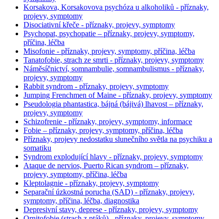
Korsakova, Korsakovova psychóza u alkoholiků - příznaky,
projevy, symptomy
Disociativní křeče - příznaky, projevy, symptomy
Psychopat, psychopatie – příznaky, projevy, symptomy,
příčina, léčba
Misofonie - příznaky, projevy, symptomy, příčina, léčba
Tanatofobie, strach ze smrti - příznaky, projevy, symptomy
Náměsíčnictví, somnambulie, somnambulismus - příznaky,
projevy, symptomy
Rabbit syndrom - příznaky, projevy, symptomy
Jumping Frenchmen of Maine - příznaky, projevy, symptomy
Pseudologia phantastica, bájná (bájivá) lhavost – příznaky,
projevy, symptomy
Schizofrenie - příznaky, projevy, symptomy, informace
Fobie – příznaky, projevy, symptomy, příčina, léčba
Příznaky, projevy nedostatku slunečního světla na psychiku a
somatiku
Syndrom explodující hlavy - příznaky, projevy, symptomy
Ataque de nervios, Puerto Rican syndrom – příznaky,
projevy, symptomy, příčina, léčba
Kleptolagnie - příznaky, projevy, symptomy
Separační úzkostná porucha (SAD) - příznaky, projevy,
symptomy, příčina, léčba, diagnostika
Depresivní stavy, deprese - příznaky, projevy, symptomy
Ornitofobie (strach z ptáků) - příznaky, projevy, symptomy,