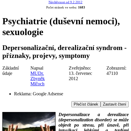
Návštěvnost od 9.2.2012
Počet stránek ve webu:
1683
Psychiatrie (duševní nemoci),
sexuologie
Depersonalizační, derealizační syndrom -
příznaky, projevy, symptomy
Základní
Napsal
Zveřejněno:
Zobrazení:
údaje
MUDr.
13. červenec
47110
Zbyněk
2012
Mlčoch
Reklama:
Google Adsense
Přečíst článek
Zastavit čtení
Depersonalizace a derealizace
(depersonalization disorder) se může
objevit po stresu, při únavě, při
intoxikaci lehkými a tvrdými