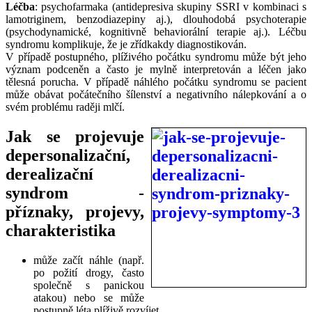
Léčba
: psychofarmaka (antidepresiva skupiny SSRI v kombinaci s
lamotriginem, benzodiazepiny aj.), dlouhodobá psychoterapie
(psychodynamické, kognitivně behaviorální terapie aj.). Léčbu
syndromu komplikuje, že je zřídkakdy diagnostikován.
V případě postupného, plíživého počátku syndromu může být jeho
význam podceněn a často je mylně interpretován a léčen jako
tělesná porucha. V případě náhlého počátku syndromu se pacient
může obávat počátečního šílenství a negativního nálepkování a o
svém problému raději mlčí.
Jak se projevuje
depersonalizační,
derealizační
syndrom -
příznaky, projevy,
charakteristika
může začít náhle (např.
po požití drogy, často
společně s panickou
atakou) nebo se může
postupně léta plíživě rozvíjet,