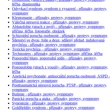
léčba, diagnostika
Odvykací syndrom, syndrom z vysazení - příznaky, projevy,
symptomy
Kleptomanie - příznaky, projevy, symptomy
Válečná stresová reakce - příznaky, projevy, symptomy
Ablutofobie (strach z mytí) – příznaky, projevy, symptomy,
příčina, léčba, fotografie, obrázek
Schizoidní porucha osobnosti - příznaky, projevy, symptomy
Šílenství ve dvou, folie a deux, sdílený přelud, indukovaná
psychóza - příznaky, projevy, symptomy
Toxická psychóza – příznaky, projevy, symptomy
Technostres - příznaky, projevy, symptomy, příčina, léčba
Poporodní blues, poporodní splín – příznaky, projevy,
symptomy
Pogonofobie (strach z vousů) - příznaky, projevy, symptomy,
léčba
Anetická psychopatie, antisociální porucha osobnosti, ASPD -
příznaky, projevy, symptomy
Posttraumatická stresová porucha, PTSP - příznaky, projevy,
symptomy
Bulimie - příznaky, projevy, symptomy
Panická porucha a ataka - příznaky, projevy, symptomy
Synestezie - příznaky, projevy, symptomy
Goldfieldův syndrom - příznaky, projevy, symptomy