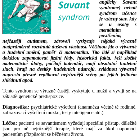
anglicky Savant
syndrome) neboli
syndrom učence
je vzácný stav, kdy
se u osoby s
mentálním
postižením,
nejčastěji autismem, zároveň vyskytuje nějaká výrazně
nadprůměrně rozvinutá duševní vlastnost. Většinou jde o výtvarné
a hudební umění, paměť či matematiku. Tito lidé si například
dokážou zapamatovat jízdní řády, historická fakta, řeší složité
matematické úlohy, počítají kalendář, mají absolutní hudební
sluch, hrají na desítky hudebních nástrojů, zvládnou výtvarně
naprosto přesně replikovat nejrůznější scény po jejich jediném
zhlédnutí apod.
Tento syndrom se výrazně častěji vyskytuje u mužů a vyvíjí se na
základě genetické predispozice.
Diagnostika:
psychiatrické vyšetření (anamnéza včetně té rodinné,
zobrazovací vyšetření mozku, testy inteligence atd.).
Léčba:
pacienti se savantismem vyžadují speciální přístup, důležité
jsou pro ně nejrůznější terapie, které mají za úkol napomoci
pacientům přizpůsobit se běžnému životu.