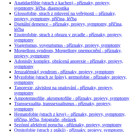
Anatidaefóbie (strach z kachen) - příznaky, projevy,
sypmtomy, léčba, diagnostika
Glossofobie, strach z mluvení na veřejnosti – příznaky,
projevy, symptomy, příčina, léčba
Digitální demence – příznaky, projevy, symptomy, příčina,
léčba
Eisotrofobie, strach z obrazu v zrcadle - příznaky, projevy,
symptomy
Voajerismus, voyeurismus - příznaky, projevy, symptomy
Morgellons syndrom, Morgellony onemocnění - příznaky,
projevy, symptomy
Adonisův komplex, obrácená anorexie - příznaky, projevy,
symptomy
Jeruzalémský syndrom - příznaky, projevy, symptomy
Myzofobie (strach ze špíny), germofobie - příznaky, projevy,
symptomy
Tanorexie, závislost na opalování - příznaky, projevy,
symptomy
Ampotemnofilie, akromotofilie - příznaky, projevy, symptomy
Transsexualita, transsexualismus - příznaky, projevy,
symptomy
Hematofobie (strach z krve) – příznaky, projevy, symptomy,
příčina, léčba, fotografie, obrázek
Sezónní afektivní porucha - přiíznaky, projevy, symptomy
Ornitofobie (strach z ptáků) - příznaky, projevy, symptomy,