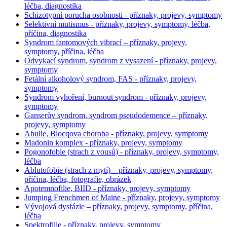
léčba, diagnostika
Schizotypní porucha osobnosti - příznaky, projevy, symptomy
Selektivní mutismus - příznaky, projevy, symptomy, léčba,
příčina, diagnostika
Syndrom fantomových vibrací – příznaky, projevy,
symptomy, příčina, léčba
Odvykací syndrom, syndrom z vysazení - příznaky, projevy,
symptomy
Fetální alkoholový syndrom, FAS - příznaky, projevy,
symptomy
Syndrom vyhoření, burnout syndrom - příznaky, projevy,
symptomy
Ganserův syndrom, syndrom pseudodemence – příznaky,
projevy, symptomy
Abulie, Blocqova choroba - příznaky, projevy, symptomy
Madonin komplex - příznaky, projevy, symptomy
Pogonofobie (strach z vousů) - příznaky, projevy, symptomy,
léčba
Ablutofobie (strach z mytí) – příznaky, projevy, symptomy,
příčina, léčba, fotografie, obrázek
Apotemnofilie, BIID - příznaky, projevy, symptomy
Jumping Frenchmen of Maine - příznaky, projevy, symptomy
Vývojová dysfázie – příznaky, projevy, symptomy, příčina,
léčba
Spektrofilie - příznaky, projevy, symptomy