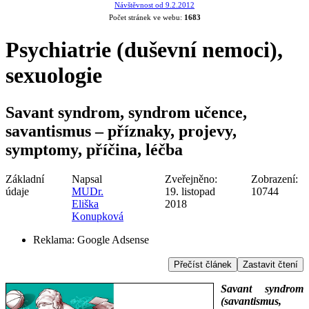
Návštěvnost od 9.2.2012
Počet stránek ve webu:
1683
Psychiatrie (duševní nemoci),
sexuologie
Savant syndrom, syndrom učence,
savantismus – příznaky, projevy,
symptomy, příčina, léčba
Základní
Napsal
Zveřejněno:
Zobrazení:
údaje
MUDr.
19. listopad
10744
Eliška
2018
Konupková
Reklama:
Google Adsense
Přečíst článek
Zastavit čtení
Savant sy
ndrom
(savantismus,