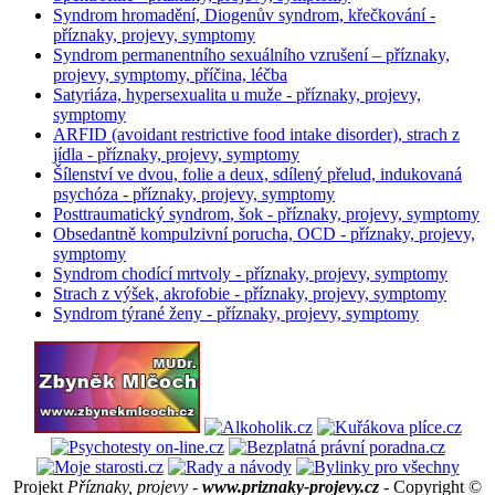
Syndrom hromadění, Diogenův syndrom, křečkování -
příznaky, projevy, symptomy
Syndrom permanentního sexuálního vzrušení – příznaky,
projevy, symptomy, příčina, léčba
Satyriáza, hypersexualita u muže - příznaky, projevy,
symptomy
ARFID (avoidant restrictive food intake disorder), strach z
jídla - příznaky, projevy, symptomy
Šílenství ve dvou, folie a deux, sdílený přelud, indukovaná
psychóza - příznaky, projevy, symptomy
Posttraumatický syndrom, šok - příznaky, projevy, symptomy
Obsedantně kompulzivní porucha, OCD - příznaky, projevy,
symptomy
Syndrom chodící mrtvoly - příznaky, projevy, symptomy
Strach z výšek, akrofobie - příznaky, projevy, symptomy
Syndrom týrané ženy - příznaky, projevy, symptomy
Projekt
Příznaky, projevy -
www.priznaky-projevy.cz
- Copyright ©