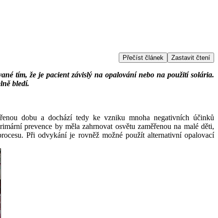
Přečíst článek
Zastavit čtení
né tím, že je pacient závislý na opalování nebo na použití solária.
lně bledí.
měřenou dobu a dochází tedy ke vzniku mnoha negativních účinků
Primární prevence by měla zahrnovat osvětu zaměřenou na malé děti,
procesu. Při odvykání je rovněž možné použít alternativní opalovací