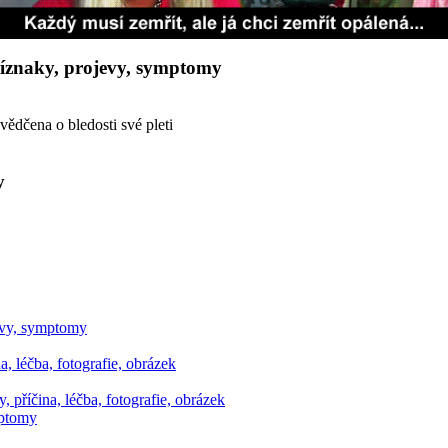
příznaky, projevy, symptomy
vědčena o bledosti své pleti
y
jevy, symptomy
a, léčba, fotografie, obrázek
 příčina, léčba, fotografie, obrázek
mptomy