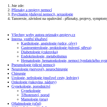
Jste zde:
Příznaky a projevy nemocí
Psychiatrie (duševní nemoci), sexuologie
Tanorexie, závislost na opalování - příznaky, projevy, symptom
Všechny weby autora priznaky-projevy.cz
Interna, vnitřní lékařství
Kardiologie, angiologie (srdce, cévy)
Gastroenterologie, proktologie (trávení, střeva)
Diabetologie (cukrovka)
Endokrinologie, metabolismus
Hematologie, hematonkologie, nemoci lymfatického sys
Pneumologie (plicní nemoci)
Neurologie (nervové), neurochirurgie
Chirurgie
Urologie, nefrologie (močové cesty, ledviny)
Onkologie (rakovina, nádory)
Gynekologie, porodnictví
Gynekologie
Těhotenství, porod
Mamologie (prsa)
Oftalmologie (oční)