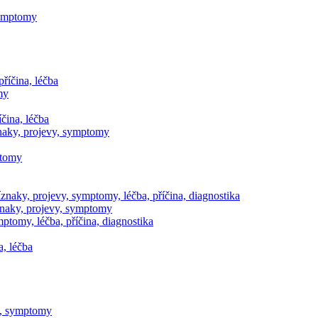
symptomy
říčina, léčba
my
čina, léčba
íznaky, projevy, symptomy
ptomy
znaky, projevy, symptomy, léčba, příčina, diagnostika
znaky, projevy, symptomy
mptomy, léčba, příčina, diagnostika
, léčba
y, symptomy