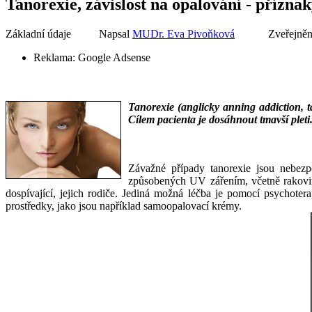
Tanorexie, závislost na opalování - přízna
Základní údaje
Napsal
MUDr. Eva Pivoňková
Zveřejněn
Reklama:
Google Adsense
Tanorexie (anglicky anning addiction, ta
Cílem pacienta je dosáhnout tmavší pleti.
___
___
Závažné případy tanorexie jsou nebez
způsobených UV zářením, včetně rakoviny
dospívající, jejich rodiče. Jediná možná léčba je pomocí psychoter
prostředky, jako jsou například samoopalovací krémy.