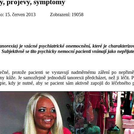
ky, projevy, symptomy
o: 15. červen 2013
Zobrazení: 19058
norexia) je vzácné psychiatrické onemocnění, které je charakterizova
 Subjektivně se tito psychicky nemocní pacienti vnímají jako nepřijate
pečné, protože pacienti se vystavují nadměrnému záření po nepři
 kůže. Je samozřejmě jednoduší tanorexii předcházet, než ji léčit. 
apie, kdy je nutné, aby se pacient sám aktivně zapojil do léčebného 