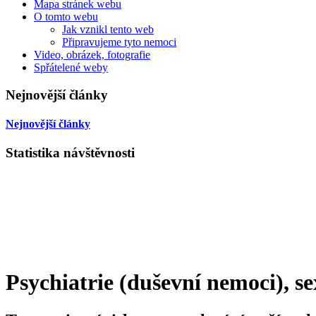
Mapa stránek webu
O tomto webu
Jak vznikl tento web
Připravujeme tyto nemoci
Video, obrázek, fotografie
Spřátelené weby
Nejnovější články
Nejnovější články
Statistika návštěvnosti
Psychiatrie (duševní nemoci), se