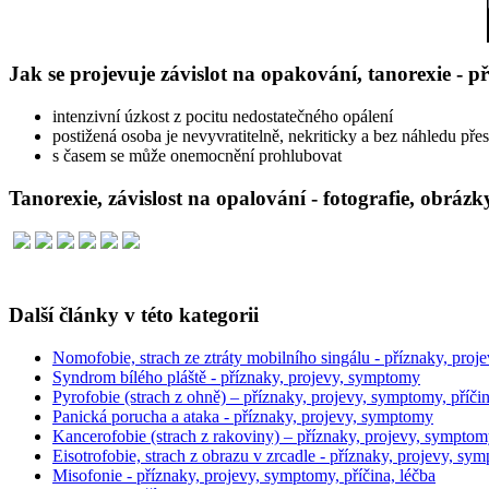
Jak se projevuje závislot na opakování, tanorexie - 
intenzivní úzkost z pocitu nedostatečného opálení
postižená osoba je nevyvratitelně, nekriticky a bez náhledu přes
s časem se může onemocnění prohlubovat
Tanorexie, závislost na opalování - fotografie, obrázk
Další články v této kategorii
Nomofobie, strach ze ztráty mobilního singálu - příznaky, pro
Syndrom bílého pláště - příznaky, projevy, symptomy
Pyrofobie (strach z ohně) – příznaky, projevy, symptomy, příčin
Panická porucha a ataka - příznaky, projevy, symptomy
Kancerofobie (strach z rakoviny) – příznaky, projevy, symptomy,
Eisotrofobie, strach z obrazu v zrcadle - příznaky, projevy, sy
Misofonie - příznaky, projevy, symptomy, příčina, léčba