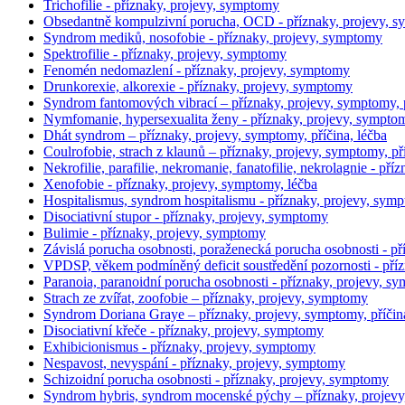
Trichofilie - příznaky, projevy, symptomy
Obsedantně kompulzivní porucha, OCD - příznaky, projevy, 
Syndrom mediků, nosofobie - příznaky, projevy, symptomy
Spektrofilie - příznaky, projevy, symptomy
Fenomén nedomazlení - příznaky, projevy, symptomy
Drunkorexie, alkorexie - příznaky, projevy, symptomy
Syndrom fantomových vibrací – příznaky, projevy, symptomy, p
Nymfomanie, hypersexualita ženy - příznaky, projevy, sympto
Dhát syndrom – příznaky, projevy, symptomy, příčina, léčba
Coulrofobie, strach z klaunů – příznaky, projevy, symptomy, pří
Nekrofilie, parafilie, nekromanie, fanatofilie, nekrolagnie - př
Xenofobie - příznaky, projevy, symptomy, léčba
Hospitalismus, syndrom hospitalismu - příznaky, projevy, sym
Disociativní stupor - příznaky, projevy, symptomy
Bulimie - příznaky, projevy, symptomy
Závislá porucha osobnosti, poraženecká porucha osobnosti - pří
VPDSP, věkem podmíněný deficit soustředění pozornosti - pří
Paranoia, paranoidní porucha osobnosti - příznaky, projevy, sy
Strach ze zvířat, zoofobie – příznaky, projevy, symptomy
Syndrom Doriana Graye – příznaky, projevy, symptomy, příčina
Disociativní křeče - příznaky, projevy, symptomy
Exhibicionismus - příznaky, projevy, symptomy
Nespavost, nevyspání - příznaky, projevy, symptomy
Schizoidní porucha osobnosti - příznaky, projevy, symptomy
Syndrom hybris, syndrom mocenské pýchy – příznaky, projev