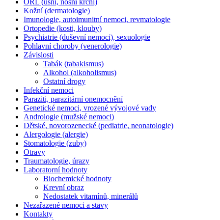
ORL (ušní, nosní krční)
Kožní (dermatologie)
Imunologie, autoimunitní nemoci, revmatologie
Ortopedie (kosti, klouby)
Psychiatrie (duševní nemoci), sexuologie
Pohlavní choroby (venerologie)
Závislosti
Tabák (tabakismus)
Alkohol (alkoholismus)
Ostatní drogy
Infekční nemoci
Paraziti, parazitární onemocnění
Genetické nemoci, vrozené vývojové vady
Andrologie (mužské nemoci)
Dětské, novorozenecké (pediatrie, neonatologie)
Alergologie (alergie)
Stomatologie (zuby)
Otravy
Traumatologie, úrazy
Laboratorní hodnoty
Biochemické hodnoty
Krevní obraz
Nedostatek vitamínů, minerálů
Nezařazené nemoci a stavy
Kontakty