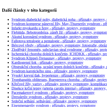
Další články v této kategorii
Syndrom diabetické nohy, diabetická noha - příznaky, projevy,
Syndrom komprese pánevní žíly, May-Thurnerův syndrom - př
Infarkt myokardu u ženy - příznaky, projevy, symptomy
Flebitida, flebotrombóza, zánět žil - příznaky, projevy, sympto
Akutní koronární syndrom - příznaky, projevy, symptomy
Fallotova tetralogie a pentalogie - příznaky, projevy, symptomy
Bércové vředy - příznaky, projevy, symptomy, fotografie, obrá
Zlodějský fenomén, subclavian steal syndrome - příznaky, pro
Ischemická choroba dolních končetin, ICHDKK - příznaky, pr
Syndrom Klippel-Trenaunay - příznaky, projevy, symptomy
Kardiogenní šok - příznaky, projevy, symptomy
Obstrukční choroba, ucpání tepen dolních končetin - příznaky,
Syndrom karotického sinu - příznaky, projevy, symptomy
Vysoký krevní tlak, hypertenze - příznaky, projevy, symptomy
Trombangitis obliterans, Buergerova choroba - příznaky, proj
Křečové žíly, varixy - příznaky, projevy, symptomy, komplikace,
Disekce krční tepny (arteria carotis interna) - příznaky, projev
Pacemakerový syndrom - příznaky, projevy, symptomy
Dresslerův syndrom - příznaky, projevy, symptomy
Srdeční selhání, selhávání - příznaky, projevy, symptomy
Eisenmengerův syndrom - příznaky, projevy, symptomy