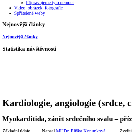
Připravujeme tyto nemoci
Video, obrázek, fotografie
Spřátelené weby
Nejnovější články
Nejnovější články
Statistika návštěvnosti
Kardiologie, angiologie (srdce, 
Myokarditida, zánět srdečního svalu – pří
Základní údaje
Napsal
MUDr. Eliška Konupková
Zveřej