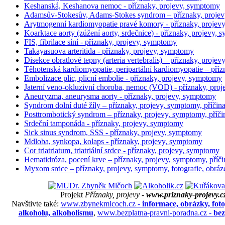
Keshanská, Keshanova nemoc - příznaky, projevy, symptomy
Adamsův-Stokesův, Adams-Stokes syndrom – příznaky, projevy
Arytmogenní kardiomyopatie pravé komory - příznaky, proje
Koarktace aorty (zúžení aorty, srdečnice) - příznaky, projevy, 
FIS, fibrilace síní - příznaky, projevy, symptomy
Takayasuova arteritida - příznaky, projevy, symptomy
Disekce obratlové tepny (arteria vertebralis) – příznaky, projev
Těhotenská kardiomyopatie, peripartální kardiomyopatie – příz
Embolizace plic, plicní embolie - příznaky, projevy, symptomy
Jaterní veno-okluzivní choroba, nemoc (VOD) - příznaky, pro
Aneuryzma, aneurysma aorty - příznaky, projevy, symptomy
Syndrom dolní duté žíly – příznaky, projevy, symptomy, příčina
Posttrombotický syndrom – příznaky, projevy, symptomy, příčin
Srdeční tamponáda - příznaky, projevy, symptomy
Sick sinus syndrom, SSS - příznaky, projevy, symptomy
Mdloba, synkopa, kolaps - příznaky, projevy, symptomy
Cor triatriatum, triatriální srdce - příznaky, projevy, symptomy
Hematidróza, pocení krve – příznaky, projevy, symptomy, příčin
Myxom srdce – příznaky, projevy, symptomy, fotografie, obráze
Projekt
Příznaky, projevy -
www.priznaky-projevy.c
Navštivte také:
www.zbynekmlcoch.cz -
informace, obrázky, foto
alkoholu, alkoholismu
,
www.bezplatna-pravni-poradna.cz -
bez