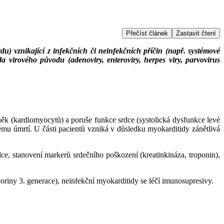
Přečíst článek
Zastavit čtení
u) vznikající z infekčních či neinfekčních příčin (např. systémové
tida virového původu (adenoviry, enteroviry, herpes viry, parvovirus
ěk (kardiomyocytů) a poruše funkce srdce (systolická dysfunkce levé
mu úmrtí. U části pacientů vzniká v důsledku myokarditidy zánětlivá
dce, stanovení markerů srdečního poškození (kreatinkináza, troponin),
sporiny 3. generace), neinfekční myokarditidy se léčí imunosupresivy.