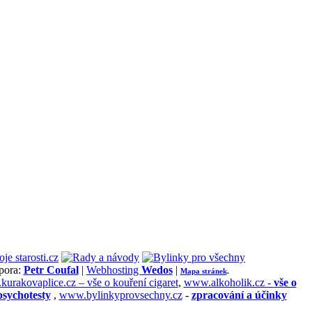
pora:
Petr Coufal
|
Webhosting
Wedos
|
Mapa stránek
.
urakovaplice.cz – vše o kouření cigaret
,
www.alkoholik.cz -
vše o
psychotesty
,
www.bylinkyprovsechny.cz
-
zpracování a účinky