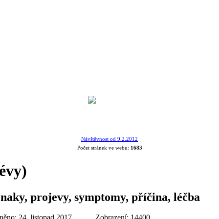
Návštěvnost od 9.2.2012
Počet stránek ve webu:
1683
cévy)
znaky, projevy, symptomy, příčina, léčba
něno: 24. listopad 2017
Zobrazení: 14400