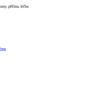
omy, příčina, léčba
tému