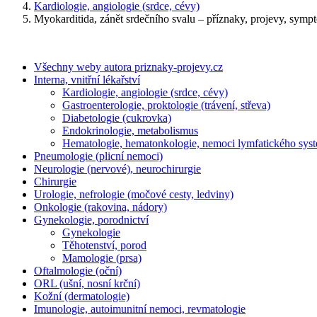
Kardiologie, angiologie (srdce, cévy)
Myokarditida, zánět srdečního svalu – příznaky, projevy, sympt
Všechny weby autora priznaky-projevy.cz
Interna, vnitřní lékařství
Kardiologie, angiologie (srdce, cévy)
Gastroenterologie, proktologie (trávení, střeva)
Diabetologie (cukrovka)
Endokrinologie, metabolismus
Hematologie, hematonkologie, nemoci lymfatického sys
Pneumologie (plicní nemoci)
Neurologie (nervové), neurochirurgie
Chirurgie
Urologie, nefrologie (močové cesty, ledviny)
Onkologie (rakovina, nádory)
Gynekologie, porodnictví
Gynekologie
Těhotenství, porod
Mamologie (prsa)
Oftalmologie (oční)
ORL (ušní, nosní krční)
Kožní (dermatologie)
Imunologie, autoimunitní nemoci, revmatologie