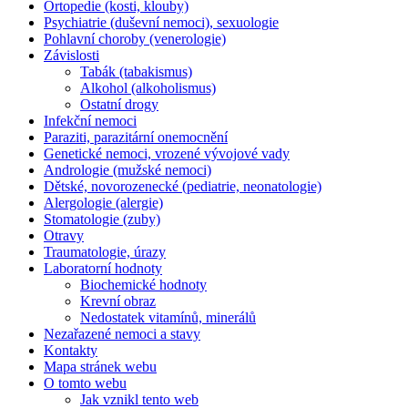
Ortopedie (kosti, klouby)
Psychiatrie (duševní nemoci), sexuologie
Pohlavní choroby (venerologie)
Závislosti
Tabák (tabakismus)
Alkohol (alkoholismus)
Ostatní drogy
Infekční nemoci
Paraziti, parazitární onemocnění
Genetické nemoci, vrozené vývojové vady
Andrologie (mužské nemoci)
Dětské, novorozenecké (pediatrie, neonatologie)
Alergologie (alergie)
Stomatologie (zuby)
Otravy
Traumatologie, úrazy
Laboratorní hodnoty
Biochemické hodnoty
Krevní obraz
Nedostatek vitamínů, minerálů
Nezařazené nemoci a stavy
Kontakty
Mapa stránek webu
O tomto webu
Jak vznikl tento web