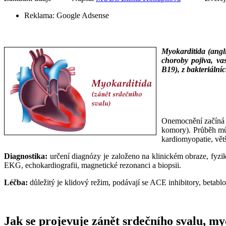
Reklama:
Google Adsense
Myokarditida (angli
choroby pojiva, vas
B19), z bakteriální
__
__
Onemocnění začíná j
komory). Průběh můž
kardiomyopatie, vět
Diagnostika:
určení diagnózy je založeno na klinickém obraze, fyziká
EKG, echokardiografii, magnetické rezonanci a biopsii.
Léčba:
důležitý je klidový režim, podávají se ACE inhibitory, betablo
Jak se projevuje zánět srdečního svalu, m