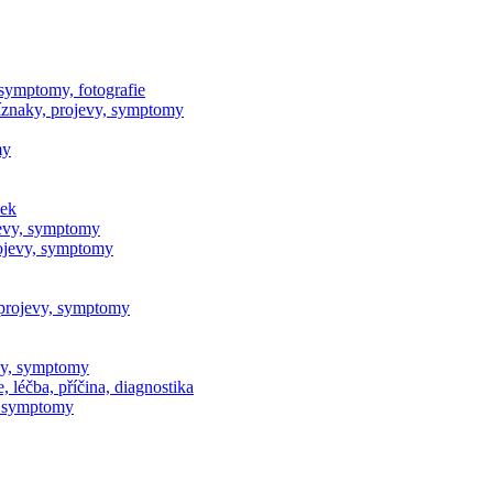
 symptomy, fotografie
íznaky, projevy, symptomy
my
zek
jevy, symptomy
ojevy, symptomy
 projevy, symptomy
evy, symptomy
 léčba, příčina, diagnostika
y, symptomy