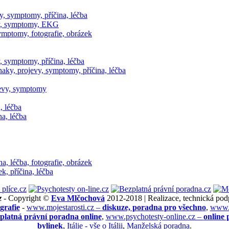
, symptomy, příčina, léčba
vy, symptomy, EKG
symptomy, fotografie, obrázek
y, symptomy, příčina, léčba
naky, projevy, symptomy, příčina, léčba
jevy, symptomy
, léčba
a, léčba
a, léčba, fotografie, obrázek
k, příčina, léčba
z
- Copyright ©
Eva Mlčochová
2012-2018 | Realizace, technická pod
grafie
-
www.mojestarosti.cz –
diskuze, poradna pro všechno
,
www.k
platná právní poradna online
,
www.psychotesty-online.cz –
online 
bylinek
,
Itálie - vše o Itálii
,
Manželská poradna
.