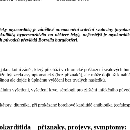
cky myocarditis) je zánětlivé onemocnění srdeční svaloviny (myokard
kulitidy, hypersenzitivita na některé léky), nejčastější je myokardi
ch původců převládá Borrelia burgdorferi.
ako akutní zánět, který přechází v chronické poškození svalových bun
e být zcela asymptomatický (bez příznaků), ale může dojít až k náhlé
šinou ale dojde k úplnému vyléčení bez trvalých následků.
lním vyšetření, vyšetření krve, sérologii pro zjištění infekčního půvo
kátory, diuretika, při prokázané boreliové karditidě antibiotika (cefalo
yokarditida – příznaky, projevy, symptomy: