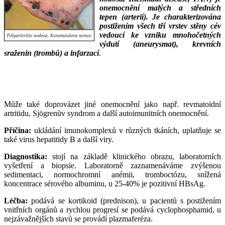
onemocnění malých a středních
tepen (arterií). Je charakterizována
postižením všech tří vrstev stěny cév
vedoucí ke vzniku mnohočetných
výdutí (aneurysmat), krevních
sraženin (trombů) a infarzací
.
___
___
Může také doprovázet jiné onemocnění jako např. revmatoidní
artritidu, Sjögrenův syndrom a další autoimunitních onemocnění.
Příčina:
ukládání imunokomplexů v různých tkáních, uplatňuje se
také virus hepatitidy B a další viry.
Diagnostika:
stojí na základě klinického obrazu, laboratorních
vyšetření a biopsie. Laboratorně zaznamenáváme zvýšenou
sedimentaci, normochromní anémii, tromboctózu, snížená
koncentrace sérového albuminu, u 25-40% je pozitivní HBsAg.
Léčba:
podává se kortikoid (prednison), u pacientů s postižením
vnitřních orgánů a rychlou progresí se podává cyclophosphamid, u
nejzávažnějších stavů se provádí plazmaferéza.