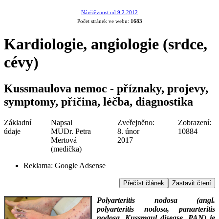
Návštěvnost od 9.2.2012
Počet stránek ve webu:
1683
Kardiologie, angiologie (srdce,
cévy)
Kussmaulova nemoc - příznaky, projevy,
symptomy, příčina, léčba, diagnostika
Základní
Napsal
Zveřejněno:
Zobrazení:
údaje
MUDr. Petra
8. únor
10884
Mertová
2017
(medička)
Reklama:
Google Adsense
Přečíst článek
Zastavit čtení
Polyarteritis nodosa (angl.
polyarteritis nodosa, panarteritis
nodosa, Kussmaul disease, PAN) je