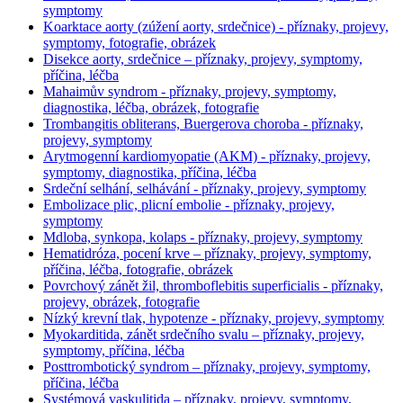
symptomy
Koarktace aorty (zúžení aorty, srdečnice) - příznaky, projevy,
symptomy, fotografie, obrázek
Disekce aorty, srdečnice – příznaky, projevy, symptomy,
příčina, léčba
Mahaimův syndrom - příznaky, projevy, symptomy,
diagnostika, léčba, obrázek, fotografie
Trombangitis obliterans, Buergerova choroba - příznaky,
projevy, symptomy
Arytmogenní kardiomyopatie (AKM) - příznaky, projevy,
symptomy, diagnostika, příčina, léčba
Srdeční selhání, selhávání - příznaky, projevy, symptomy
Embolizace plic, plicní embolie - příznaky, projevy,
symptomy
Mdloba, synkopa, kolaps - příznaky, projevy, symptomy
Hematidróza, pocení krve – příznaky, projevy, symptomy,
příčina, léčba, fotografie, obrázek
Povrchový zánět žil, thromboflebitis superficialis - příznaky,
projevy, obrázek, fotografie
Nízký krevní tlak, hypotenze - příznaky, projevy, symptomy
Myokarditida, zánět srdečního svalu – příznaky, projevy,
symptomy, příčina, léčba
Posttrombotický syndrom – příznaky, projevy, symptomy,
příčina, léčba
Systémová vaskulitida – příznaky, projevy, symptomy,