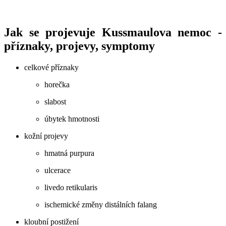
Jak se projevuje Kussmaulova nemoc -
příznaky, projevy, symptomy
celkové příznaky
horečka
slabost
úbytek hmotnosti
kožní projevy
hmatná purpura
ulcerace
livedo retikularis
ischemické změny distálních falang
kloubní postižení