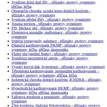
Syndrom dolní duté žíly – příznaky, projevy, symptomy,
příčina, léčba
Obstrukční choroba, ucpání tepen dolních končetin -
příznaky, projevy, symptomy
Syndrom střední třídy - příznaky, projevy, symptomy
Angina pectoris - příznaky, projevy, symptomy
FIS, fibrilace síní - příznaky, projevy, symptomy
Ebsteinova anomálie, malformace - příznaky, projevy,
symptomy
Srdeční extrasystoly, palpitace - příznaky, projevy, symptomy
Dilatační kardiomyopatie DKMP - příznaky, projevy,
symptomy, léčba, příčina, diagnostika
Flutter síní (atriální flutter) - příznaky, projevy, symptomy
Trombóza mezenterické arterie – příznaky, projevy,
symptomy
Vysoký krevní tlak, hypertenze - příznaky, projevy, symptomy
Těhotenská kardiomyopatie, peripartální kardiomyopatie –
příznaky, projevy, symptomy, příčina, léčba
Ischemická choroba dolních končetin, ICHDKK - příznaky,
projevy, symptomy
Hypertrofická kardiomyopatie HKMP - příznaky, projevy,
symptomy, léčba, příčina, diagnostika
Fallotova tetralogie a pentalogie - příznaky, projevy,
symptomy
Žilní trombóza, hluboká flebotrombóza - příznaky, projevy,