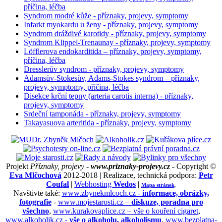
příčina, léčba
Syndrom modré kůže - příznaky, projevy, symptomy
Infarkt myokardu u ženy - příznaky, projevy, symptomy
Syndrom dráždivé karotidy - příznaky, projevy, symptomy
Syndrom Klippel-Trenaunay - příznaky, projevy, symptomy
Löfflerova endokarditida – příznaky, projevy, symptomy,
příčina, léčba
Dresslerův syndrom - příznaky, projevy, symptomy
Adamsův-Stokesův, Adams-Stokes syndrom – příznaky,
projevy, symptomy, příčina, léčba
Disekce krční tepny (arteria carotis interna) - příznaky,
projevy, symptomy
Srdeční tamponáda - příznaky, projevy, symptomy
Takayasuova arteritida - příznaky, projevy, symptomy
Projekt
Příznaky, projevy -
www.priznaky-projevy.cz
- Copyright ©
Eva Mlčochová
2012-2018 | Realizace, technická podpora:
Petr
Coufal
|
Webhosting
Wedos
|
Mapa stránek
.
Navštivte také:
www.zbynekmlcoch.cz -
informace, obrázky,
fotografie
-
www.mojestarosti.cz –
diskuze, poradna pro
všechno
,
www.kurakovaplice.cz – vše o kouření cigaret
,
www.alkoholik.cz -
vše o alkoholu, alkoholismu
,
www.bezplatna-