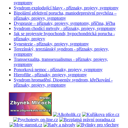
symptomy
Syndrom explodující hlavy - příznaky, projevy, symptomy
Bipolární afektivní porucha, maniodepresivní psychóza –
příznaky, projevy, symptomy
Dyspraxie – příznaky, projevy, symptomy, příčina, léčba
Syndrom chodící mrtvoly - příznaky, projevy, symptomy
Jak se projevuje hypochondr, hypochondrická porucha -
příznaky, projevy
Synestezie - příznaky, projevy, symptomy
Terezínský, tereziánský syndrom - příznaky, projevy,
symptomy
Transsexualita, transsexualismus - příznaky, projevy,
symptomy
Ponorková nemoc - příznaky, projevy, symptomy
Hierofilie - příznaky, projevy, symptomy
Syndrom hromadění, Diogenův syndrom, křečkování -
příznaky, projevy, symptomy