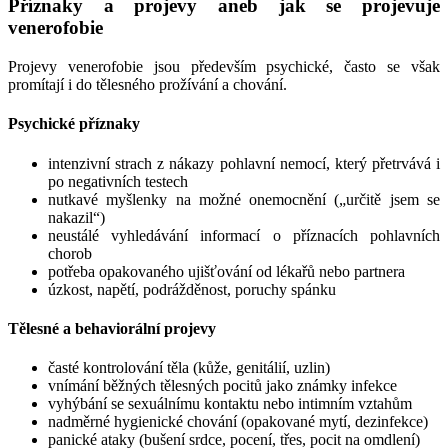
Příznaky a projevy aneb jak se projevuje
venerofobie
Projevy venerofobie jsou především psychické, často se však
promítají i do tělesného prožívání a chování.
Psychické příznaky
intenzivní strach z nákazy pohlavní nemocí, který přetrvává i
po negativních testech
nutkavé myšlenky na možné onemocnění („určitě jsem se
nakazil“)
neustálé vyhledávání informací o příznacích pohlavních
chorob
potřeba opakovaného ujišťování od lékařů nebo partnera
úzkost, napětí, podrážděnost, poruchy spánku
Tělesné a behaviorální projevy
časté kontrolování těla (kůže, genitálií, uzlin)
vnímání běžných tělesných pocitů jako známky infekce
vyhýbání se sexuálnímu kontaktu nebo intimním vztahům
nadměrné hygienické chování (opakované mytí, dezinfekce)
panické ataky (bušení srdce, pocení, třes, pocit na omdlení)