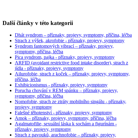
Další články v této kategorii
Dhát syndrom – příznaky, projevy, symptomy, příčina, léčba
Strach z výšek, akrofobie - příznaky, projevy, symptomy
Syndrom fantomových vibrací – příznaky, projevy,
symptomy, příčina, léčba
Pica syndrom, pajka - příznaky, projevy, symptomy
ARFID (avoidant restrictive food intake disorder), strach z
jídla - příznaky, projevy, symptomy
Ailurofobie, strach z koček – příznaky, projevy, symptomy,
příčina, léčba
Exhibicionismus - příznaky, projevy, symptomy
Porucha chování v REM spánku – příznaky, projevy,
symptomy, příčina, léčba
Nomofobie, strach ze ztráty mobilního singálu - příznaky,
projevy, symptomy
Falešné těhotenství - příznaky, projevy, symptomy
Amok – příznaky, projevy, symptomy, příčina, léčba
Agalmatofilie, sexuální láska k sochám a figurínám -
příznaky, projevy, symptomy
Strach z pavouků, arachnofobie – příznaky, projevy,