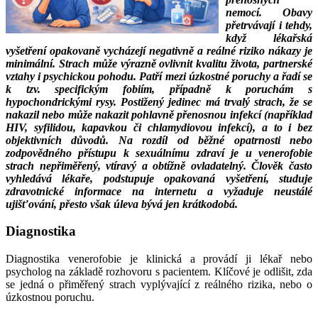
nemocí. Obavy
přetrvávají i tehdy,
když lékařská
vyšetření opakovaně vycházejí negativně a reálné riziko nákazy je
minimální. Strach může výrazně ovlivnit kvalitu života, partnerské
vztahy i psychickou pohodu. Patří mezi úzkostné poruchy a řadí se
k tzv. specifickým fobiím, případně k poruchám s
hypochondrickými rysy. Postižený jedinec má trvalý strach, že se
nakazil nebo může nakazit pohlavně přenosnou infekcí (například
HIV, syfilidou, kapavkou či chlamydiovou infekcí), a to i bez
objektivních důvodů. Na rozdíl od běžné opatrnosti nebo
zodpovědného přístupu k sexuálnímu zdraví je u venerofobie
strach nepřiměřený, vtíravý a obtížně ovladatelný. Člověk často
vyhledává lékaře, podstupuje opakovaná vyšetření, studuje
zdravotnické informace na internetu a vyžaduje neustálé
ujišťování, přesto však úleva bývá jen krátkodobá.
Diagnostika
Diagnostika venerofobie je klinická a provádí ji lékař nebo
psycholog na základě rozhovoru s pacientem. Klíčové je odlišit, zda
se jedná o přiměřený strach vyplývající z reálného rizika, nebo o
úzkostnou poruchu.