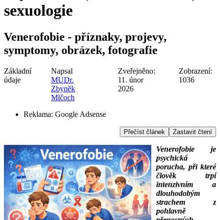
sexuologie
Venerofobie - příznaky, projevy,
symptomy, obrázek, fotografie
Základní
Napsal
Zveřejněno:
Zobrazení:
údaje
MUDr.
11. únor
1036
Zbyněk
2026
Mlčoch
Reklama:
Google Adsense
Přečíst článek
Zastavit čtení
Venerofobie je
psychická
porucha, při které
člověk trpí
intenzivním a
dlouhodobým
strachem z
pohlavně
přenosných