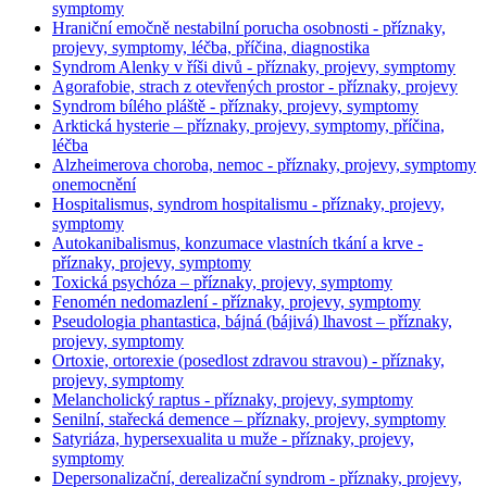
symptomy
Hraniční emočně nestabilní porucha osobnosti - příznaky,
projevy, symptomy, léčba, příčina, diagnostika
Syndrom Alenky v říši divů - příznaky, projevy, symptomy
Agorafobie, strach z otevřených prostor - příznaky, projevy
Syndrom bílého pláště - příznaky, projevy, symptomy
Arktická hysterie – příznaky, projevy, symptomy, příčina,
léčba
Alzheimerova choroba, nemoc - příznaky, projevy, symptomy
onemocnění
Hospitalismus, syndrom hospitalismu - příznaky, projevy,
symptomy
Autokanibalismus, konzumace vlastních tkání a krve -
příznaky, projevy, symptomy
Toxická psychóza – příznaky, projevy, symptomy
Fenomén nedomazlení - příznaky, projevy, symptomy
Pseudologia phantastica, bájná (bájivá) lhavost – příznaky,
projevy, symptomy
Ortoxie, ortorexie (posedlost zdravou stravou) - příznaky,
projevy, symptomy
Melancholický raptus - příznaky, projevy, symptomy
Senilní, stařecká demence – příznaky, projevy, symptomy
Satyriáza, hypersexualita u muže - příznaky, projevy,
symptomy
Depersonalizační, derealizační syndrom - příznaky, projevy,