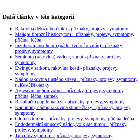
Další články v této kategorii
Rakovina děložního čípku - příznaky, projevy, symptomy
Maligní fibrózní histiocytom – příznaky, projevy, symptomy,
příčina, léčba
Inzulinom, insulinom (nádor tvořící inzulín) - příznaky,
projevy, symptomy
Seminom (rakovina) varlete, varlat - příznaky, projevy,
symptomy
Ewingův sarkom, rakovina kosti - příznaky, projevy,
symptomy
Nádor, rakovina tlustého střeva - příznaky, projevy, symptomy
nejčastější otázky
Agresivní angiomyxom – příznaky, projevy, symptomy,
příčina, léčba, snímek
Respirační papilomatóza - příznaky, projevy, symptomy
Karcinom, nádor, rakovina slinné žlázy - příznaky, projevy,
symptomy
Glomus tumor – příznaky, projevy, symptomy, příčina, léčba
Endodermální sinusový nádor, yolk sac tumor - příznaky,
projevy, symptomy
Turcotův syndrom - příznaky, projevy, symptomy