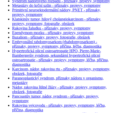
Syndrom nádorového rozpadu - příznaky, projevy, symptomy
Metastázy do krční uzlin - příznaky, projevy, symptomy
Primitivní neuroektodermální nádory, PNET - příznaky,
projevy, symptomy
Klatskinův tumor, hilový cholangiokarcinom - příznaky,
projevy, symptomy, fotografie, obrázek
Rakovina žaludku - příznaky, projevy, symptomy
Ependymom mozku - příznaky, projevy, symptomy
Bazaliom - příznaky, projevy, fotografie, obrázek
Embryonální rabdomyosarkom (rhabdomyosarkom) -
příznaky, projevy, symptomy, příčina, léčba, diagnostika
Hypertrofická plicní osteoartropatie HPO, Pierre-Marie-
Bambergerův syndrom, sekundární hypertrofická plicní
osteoartropatie - příznaky, projevy, symptomy, léčba, příčina,
diagnostika
Karcinom, nádor, rakovina rtu - příznaky, projevy, symptomy,
obrázek, fotografie
Paraneoplastický syndrom, příznaky nádoru v organismu,
metastázy
Nádor, rakovina štítné žlázy - příznaky, projevy, symptomy,
obrázek, fotografie
Pancoastův tumor, nádor, syndrom - příznaky, projevy,
symptomy
Rakovina vejcovodu - příznaky, projevy, symptomy, léčba,
příčina, diagnostika