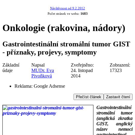
Návštěvnost od 9.2.2012
Počet stránek ve webu:
1683
Onkologie (rakovina, nádory)
Gastrointestinální stromální tumor GIST
- příznaky, projevy, symptomy
Základní
Napsal
Zveřejněno:
Zobrazení:
údaje
MUDr. Eva
24. listopad
17323
Pivoňková
2014
Reklama:
Google Adsense
Přečíst článek
Zastavit čtení
Gastrointestinální
stromální tumor
(anglická zkratka
GIST, anglický
název nemoci
gastrointestinal