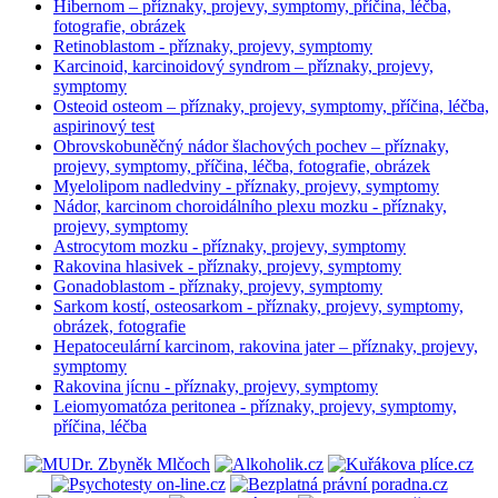
Hibernom – příznaky, projevy, symptomy, příčina, léčba,
fotografie, obrázek
Retinoblastom - příznaky, projevy, symptomy
Karcinoid, karcinoidový syndrom – příznaky, projevy,
symptomy
Osteoid osteom – příznaky, projevy, symptomy, příčina, léčba,
aspirinový test
Obrovskobuněčný nádor šlachových pochev – příznaky,
projevy, symptomy, příčina, léčba, fotografie, obrázek
Myelolipom nadledviny - příznaky, projevy, symptomy
Nádor, karcinom choroidálního plexu mozku - příznaky,
projevy, symptomy
Astrocytom mozku - příznaky, projevy, symptomy
Rakovina hlasivek - příznaky, projevy, symptomy
Gonadoblastom - příznaky, projevy, symptomy
Sarkom kostí, osteosarkom - příznaky, projevy, symptomy,
obrázek, fotografie
Hepatoceulární karcinom, rakovina jater – příznaky, projevy,
symptomy
Rakovina jícnu - příznaky, projevy, symptomy
Leiomyomatóza peritonea - příznaky, projevy, symptomy,
příčina, léčba