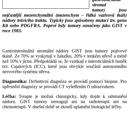
stromal
tumor) jsou
nejčastější mezenchymální (mezenchym – řídká vazivová tkáň)
nádory trávicího traktu. Typicky jsou způsobeny mutací tzv. genu
Kit nebo PDGFRA. Poprvé byly tumory označeny jako GIST v
roce 1983.
___
___
Gastrointestinální stromální nádory GIST jsou tumory pojivové
tkáně. Ze 70% se vyskytují v žaludku, 20% v tenkém střevě a méně
než 10% v jícnu. Předpokládá se, že vznikají z intersticiálních buněk
tzv. Cajalových (ICC), které jsou obvykle součástí autonomního
nervového systému střeva.
Diagnostika:
Definitivní diagnóza se provádí pomocí biopsie. Pro
upřesnění diagnózy se provádí CT vyšetřením či ultrazvukem.
Léčba:
Terapie je možná chirurgicky, kdy dojde k odstranění
nádoru. GIST tumory nereagují ani na radioterapii ani na
chemoterapii. V dnešní době se zkouší uplatnění biologické léčby.