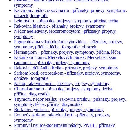
symptomy
Karcinom, nádor, rakovina rtu - příznaky, projevy, symptomy,
obrázek, fotografie
Leiomyom – příznaky, projevy, symptomy, příčina, léčba
Rakovina hlasivek - příznaky, projevy, symptomy
Nádor nedledviny, feochromocytom - příznaky, projevy,
symptomy
Pigmentovaná vilonodulární synovitida – příznaky, projevy,
symptomy, příčina, léčba, fotografie, obrázek
Hemangiom – příznaky, projevy, symptomy, příčina, léčba
Kožní karcinom z Merkelových buněk, Merkel cell skin
carcinoma - příznaky, projevy, symptomy
Rakovina děložního hrdla - příznaky, projevy, symptomy
Sarkom kostí, osteosarkom - příznaky, projevy, symptomy,
obrázek, fotografie
Nádor, rakovina prsu - příznaky, projevy, symptomy
Choriokarcinom - příznaky, projevy, symptomy, léčba,
příčina, diagnostika
Thymom, nádor brzlíku, rakovina brzlíku - příznaky, projevy,
symptomy, léčba, příčina, diagnostika
Burkittův lymfom - příznaky, projevy, symptomy
Ewingův sarkom, rakovina kosti - příznaky, projevy,
symptomy
Primitivní neuroektodermální nádory, PNET - příznaky,