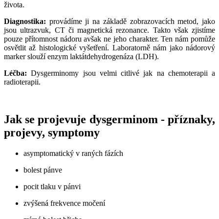
života.
Diagnostika:
provádíme ji na základě zobrazovacích metod, jako
jsou ultrazvuk, CT či magnetická rezonance. Takto však zjistíme
pouze přítomnost nádoru avšak ne jeho charakter. Ten nám pomůže
osvětlit až histologické vyšetření. Laboratorně nám jako nádorový
marker slouží enzym laktátdehydrogenáza (LDH).
Léčba:
Dysgerminomy jsou velmi citlivé jak na chemoterapii a
radioterapii.
Jak se projevuje dysgerminom - příznaky,
projevy, symptomy
asymptomatický v raných fázích
bolest pánve
pocit tlaku v pánvi
zvýšená frekvence močení