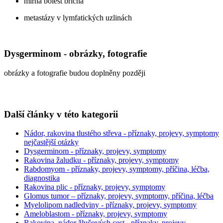
mírná bolest břicha
metastázy v lymfatických uzlinách
Dysgerminom - obrázky, fotografie
obrázky a fotografie budou doplněny později
Další články v této kategorii
Nádor, rakovina tlustého střeva - příznaky, projevy, symptomy
nejčastější otázky
Dysgerminom - příznaky, projevy, symptomy
Rakovina žaludku - příznaky, projevy, symptomy
Rabdomyom - příznaky, projevy, symptomy, příčina, léčba,
diagnostika
Rakovina plic - příznaky, projevy, symptomy
Glomus tumor – příznaky, projevy, symptomy, příčina, léčba
Myelolipom nadledviny - příznaky, projevy, symptomy
Ameloblastom - příznaky, projevy, symptomy
Rakovina, nádor žlučových cest - příznaky, projevy,