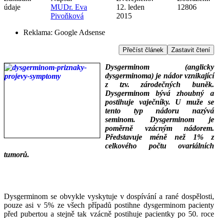
údaje
MUDr. Eva
12. leden
12806
Pivoňková
2015
Reklama:
Google Adsense
Přečíst článek
Zastavit čtení
Dysgerminom (anglicky
dysgerminoma) je nádor vznikající
z tzv. zárodečných buněk.
Dysgerminom bývá zhoubný a
postihuje vaječníky. U muže se
tento typ nádoru nazývá
seminom. Dysgerminom je
poměrně vzácným nádorem.
Představuje méně než 1% z
celkového počtu ovariálních
tumorů.
___
___
Dysgerminom se obvykle vyskytuje v dospívání a rané dospělosti,
pouze asi v 5% ze všech případů postihne dysgerminom pacienty
před pubertou a stejně tak vzácně postihuje pacientky po 50. roce