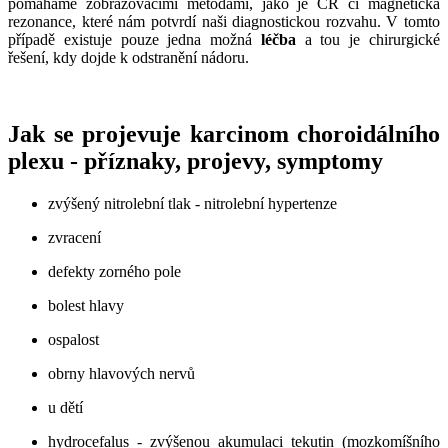
pomáháme zobrazovacími metodami, jako je CR či magnetická
rezonance, které nám potvrdí naši diagnostickou rozvahu. V tomto
případě existuje pouze jedna možná
léčba
a tou je chirurgické
řešení, kdy dojde k odstranění nádoru.
Jak se projevuje karcinom choroidálního
plexu - příznaky, projevy, symptomy
zvýšený nitrolební tlak - nitrolební hypertenze
zvracení
defekty zorného pole
bolest hlavy
ospalost
obrny hlavových nervů
u dětí
hydrocefalus - zvýšenou akumulaci tekutin (mozkomíšního