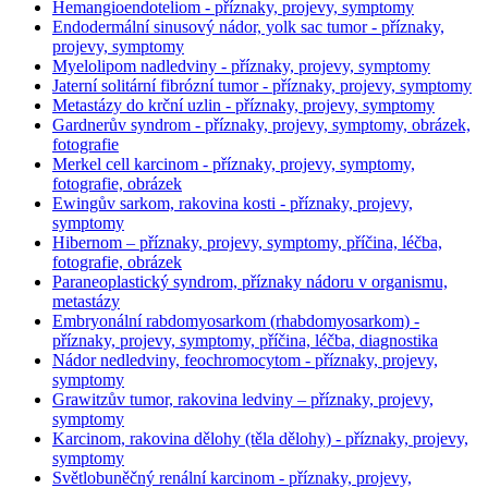
Hemangioendoteliom - příznaky, projevy, symptomy
Endodermální sinusový nádor, yolk sac tumor - příznaky,
projevy, symptomy
Myelolipom nadledviny - příznaky, projevy, symptomy
Jaterní solitární fibrózní tumor - příznaky, projevy, symptomy
Metastázy do krční uzlin - příznaky, projevy, symptomy
Gardnerův syndrom - příznaky, projevy, symptomy, obrázek,
fotografie
Merkel cell karcinom - příznaky, projevy, symptomy,
fotografie, obrázek
Ewingův sarkom, rakovina kosti - příznaky, projevy,
symptomy
Hibernom – příznaky, projevy, symptomy, příčina, léčba,
fotografie, obrázek
Paraneoplastický syndrom, příznaky nádoru v organismu,
metastázy
Embryonální rabdomyosarkom (rhabdomyosarkom) -
příznaky, projevy, symptomy, příčina, léčba, diagnostika
Nádor nedledviny, feochromocytom - příznaky, projevy,
symptomy
Grawitzův tumor, rakovina ledviny – příznaky, projevy,
symptomy
Karcinom, rakovina dělohy (těla dělohy) - příznaky, projevy,
symptomy
Světlobuněčný renální karcinom - příznaky, projevy,