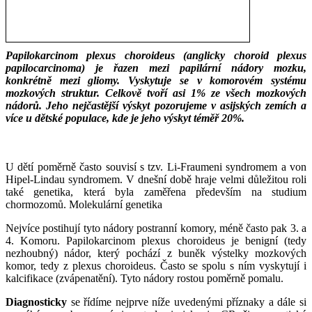
Papilokarcinom plexus choroideus (anglicky choroid plexus
papilocarcinoma) je řazen mezi papilární nádory mozku,
konkrétně mezi gliomy. Vyskytuje se v komorovém systému
mozkových struktur. Celkově tvoří asi 1% ze všech mozkových
nádorů. Jeho nejčastější výskyt pozorujeme v asijských zemích a
více u dětské populace, kde je jeho výskyt téměř 20%.
___
___
U dětí poměrně často souvisí s tzv. Li-Fraumeni syndromem a von
Hipel-Lindau syndromem. V dnešní době hraje velmi důležitou roli
také genetika, která byla zaměřena především na studium
chormozomů. Molekulární genetika
Nejvíce postihují tyto nádory postranní komory, méně často pak 3. a
4. Komoru. Papilokarcinom plexus choroideus je benigní (tedy
nezhoubný) nádor, který pochází z buněk výstelky mozkových
komor, tedy z plexus choroideus. Často se spolu s ním vyskytují i
kalcifikace (zvápenatění). Tyto nádory rostou poměrně pomalu.
Diagnosticky
se řídíme nejprve níže uvedenými příznaky a dále si