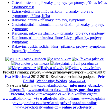
Osteoid osteom – příznaky, projevy, symptomy, příčina, léčba,
aspirinový test
Extraskeletální Ewingův sarkom – příznaky, projevy,
symptomy, příčina, léčba
Rakovina hrtanu - příznaky, projevy, symptomy
Gastrointestinální stromální tumor GIST - příznaky, projevy,
symptomy
Karcinom, rakovina žlučníku – příznaky, projevy, symptomy
Karcinom, nádor, rakovina slinné žlázy - příznaky, projevy,
symptomy
Rakovina pysků, rodidel, lůna - příznaky, projevy, symptomy,
fotografie, obrázek
Projekt
Příznaky, projevy -
www.priznaky-projevy.cz
- Copyright ©
Eva Mlčochová
2012-2018 | Realizace, technická podpora:
Petr
Coufal
|
Webhosting
Wedos
|
Mapa stránek
.
Navštivte také:
www.zbynekmlcoch.cz -
informace, obrázky,
fotografie
-
www.mojestarosti.cz –
diskuze, poradna pro
všechno
,
www.kurakovaplice.cz – vše o kouření cigaret
,
www.alkoholik.cz -
vše o alkoholu, alkoholismu
,
www.bezplatna-
pravni-poradna.cz -
bezplatná právní poradna online
,
www.psychotesty-online.cz –
online psychotesty
,