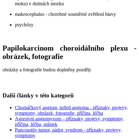
moku) v dutinách mozku
makrocephalus - chorobné souměrné zvětšení hlavy
psychózy
Papilokarcinom choroidálního plexu -
obrázek, fotografie
obrázky a fotografie budou doplněny později
Další články v této kategorii
Chomáčkový angiom, tufted angioma - příznaky, projevy,
symptomy, obrázek, fotografie, příčina, léčba
Agresivní angiomyxom – příznaky, projevy, symptomy,
příčina, léčba, snímek
Pancoastův tumor, nádor, syndrom - příznaky, projevy,
symptomy