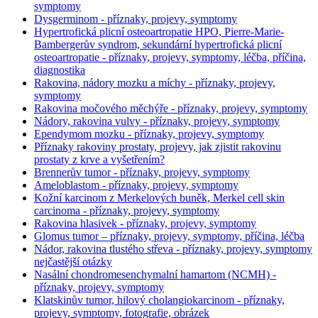
symptomy
Dysgerminom - příznaky, projevy, symptomy
Hypertrofická plicní osteoartropatie HPO, Pierre-Marie-
Bambergerův syndrom, sekundární hypertrofická plicní
osteoartropatie - příznaky, projevy, symptomy, léčba, příčina,
diagnostika
Rakovina, nádory mozku a míchy - příznaky, projevy,
symptomy
Rakovina močového měchýře - příznaky, projevy, symptomy
Nádory, rakovina vulvy - příznaky, projevy, symptomy
Ependymom mozku - příznaky, projevy, symptomy
Příznaky rakoviny prostaty, projevy, jak zjistit rakovinu
prostaty z krve a vyšetřením?
Brennerův tumor - příznaky, projevy, symptomy
Ameloblastom - příznaky, projevy, symptomy
Kožní karcinom z Merkelových buněk, Merkel cell skin
carcinoma - příznaky, projevy, symptomy
Rakovina hlasivek - příznaky, projevy, symptomy
Glomus tumor – příznaky, projevy, symptomy, příčina, léčba
Nádor, rakovina tlustého střeva - příznaky, projevy, symptomy
nejčastější otázky
Nasální chondromesenchymalní hamartom (NCMH) -
příznaky, projevy, symptomy
Klatskinův tumor, hilový cholangiokarcinom - příznaky,
projevy, symptomy, fotografie, obrázek