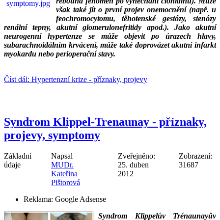
rebound fenomén po vynechání clonidinu). Může
však také jít o první projev onemocnění (např. u
feochromocytomu, těhotenské gestózy, stenózy
renální tepny, akutní glomerulonefritidy apod.). Jako akutní
neurogenní hypertenze se může objevit po úrazech hlavy,
subarachnoidálním krvácení, může také doprovázet akutní infarkt
myokardu nebo perioperační stavy.
___
Číst dál: Hypertenzní krize - příznaky, projevy
Syndrom Klippel-Trenaunay - příznaky,
projevy, symptomy
Základní
Napsal
Zveřejněno:
Zobrazení:
údaje
MUDr.
25. duben
31687
Kateřina
2012
Pištorová
Reklama:
Google Adsense
Syndrom Klippelův Trénaunayův