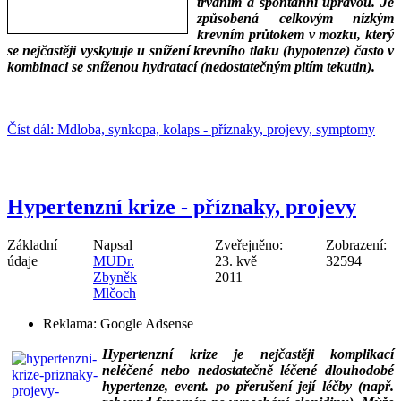
trváním a spontánní úpravou. Je
způsobená celkovým nízkým
krevním průtokem v mozku, který
se nejčastěji vyskytuje u snížení krevního tlaku (hypotenze) často v
kombinaci se sníženou hydratací (nedostatečným pitím tekutin).
___
___
Číst dál: Mdloba, synkopa, kolaps - příznaky, projevy, symptomy
Hypertenzní krize - příznaky, projevy
Základní
Napsal
Zveřejněno:
Zobrazení:
údaje
MUDr.
23. kvě
32594
Zbyněk
2011
Mlčoch
Reklama:
Google Adsense
Hypertenzní krize je nejčastěji komplikací
neléčené nebo nedostatečně léčené dlouhodobé
hypertenze, event. po přerušení její léčby (např.