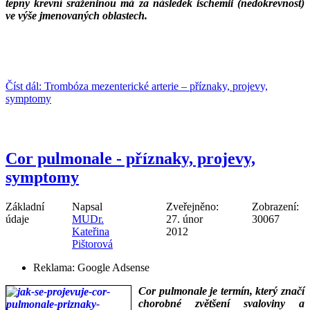
tepny krevní sraženinou má za následek ischemii (nedokrevnost)
ve výše jmenovaných oblastech.
___
___
Číst dál: Trombóza mezenterické arterie – příznaky, projevy,
symptomy
Cor pulmonale - příznaky, projevy,
symptomy
Základní
Napsal
Zveřejněno:
Zobrazení:
údaje
MUDr.
27. únor
30067
Kateřina
2012
Pištorová
Reklama:
Google Adsense
Cor pulmonale je termín, který značí
chorobné zvětšení svaloviny a