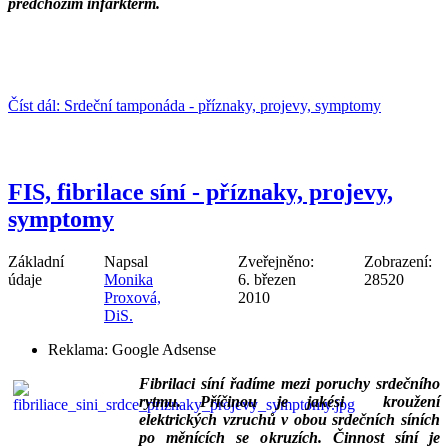
předchozím infarkterm.
___
___
Číst dál: Srdeční tamponáda - příznaky, projevy, symptomy
FIS, fibrilace síní - příznaky, projevy,
symptomy
Základní
Napsal
Zveřejněno:
Zobrazení:
údaje
Monika
6. březen
28520
Proxová,
2010
DiS.
Reklama:
Google Adsense
Fibrilaci síní řadíme mezi poruchy srdečního
rytmu. Příčinou je jakési kroužení
elektrických vzruchů v obou srdečních síních
po měnících se okruzích. Činnost síní je