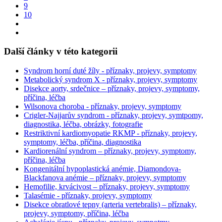
9
10
Další články v této kategorii
Syndrom horní duté žíly - příznaky, projevy, symptomy
Metabolický syndrom X - příznaky, projevy, symptomy
Disekce aorty, srdečnice – příznaky, projevy, symptomy,
příčina, léčba
Wilsonova choroba - příznaky, projevy, symptomy
Crigler-Najjarův syndrom - příznaky, projevy, symtpomy,
diagnostika, léčba, obrázky, fotografie
Restriktivní kardiomyopatie RKMP - příznaky, projevy,
symptomy, léčba, příčina, diagnostika
Kardiorenální syndrom – příznaky, projevy, symptomy,
příčina, léčba
Kongenitální hypoplastická anémie, Diamondova-
Blackfanova anémie – příznaky, projevy, symptomy
Hemofilie, krvácivost – příznaky, projevy, symptomy
Talasémie - příznaky, projevy, symptomy
Disekce obratlové tepny (arteria vertebralis) – příznaky,
projevy, symptomy, příčina, léčba