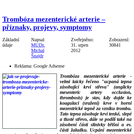
Trombóza mezenterické arterie –
příznaky, projevy, symptomy
Základní
Napsal
Zveřejněno:
Zobrazení:
údaje
MUDr.
31. srpen
30841
Michal
2012
Šnajdr
Reklama:
Google Adsense
Trombóza mezenterické arterie -
velmi laicky řečeno "ucpaná tepna
zásobující krví střeva" (anglicky
mesenteric artery occlusion,
thrombosis) je stav, kdy dojde ke
koagulaci (sražení) krve v horní
mezentrické tepně za vzniku trombu.
Tato tepna zásobuje krví tenké, slepé
a tlusté střevo, dále se podílí také na
zásobení části slinivky břišní a ev.
části žaludku. Ucpání mezenterické