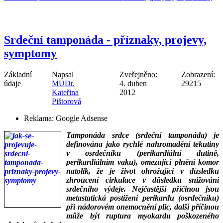
Srdeční tamponáda - příznaky, projevy,
symptomy
Základní
Napsal
Zveřejněno:
Zobrazení:
údaje
MUDr.
4. duben
29215
Kateřina
2012
Pištorová
Reklama:
Google Adsense
Tamponáda srdce (srdeční tamponáda) je
definována jako rychlé nahromadění tekutiny
v osrdečníku (perikardiální dutině,
perikardiálním vaku), omezující plnění komor
natolik, že je život ohrožující v důsledku
zhroucení cirkulace v důsledku snižování
srdečního výdeje. Nejčastější příčinou jsou
metastatická postižení perikardu (osrdečníku)
při nádorovém onemocnění plic, další příčinou
může být ruptura myokardu poškozeného