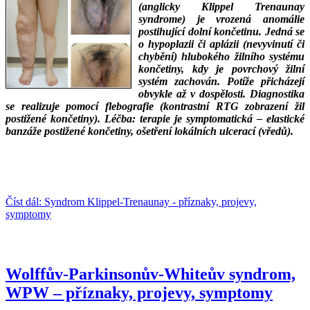
(anglicky Klippel Trenaunay
syndrome) je vrozená anomálie
postihující dolní končetinu. Jedná se
o hypoplazii či aplázii (nevyvinutí či
chybění) hlubokého žilního systému
končetiny, kdy je povrchový žilní
systém zachován. Potíže přicházejí
obvykle až v dospělosti. Diagnostika
se realizuje pomocí flebografie (kontrastní RTG zobrazení žil
postižené končetiny). Léčba: terapie je symptomatická – elastické
banzáže postižené končetiny, ošetření lokálních ulcerací (vředů).
___
___
Číst dál: Syndrom Klippel-Trenaunay - příznaky, projevy,
symptomy
Wolffův-Parkinsonův-Whiteův syndrom,
WPW – příznaky, projevy, symptomy