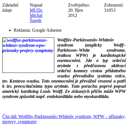
Základní
Napsal
Zveřejněno:
Zobrazení:
údaje
MUDr.
20. říjen
31053
Michal
2012
Šnajdr
Reklama:
Google Adsense
Wolffův-Parkinsonův-Whiteův
syndrom (anglicky Wolff–
Parkinson–White syndrome,
zratkou WPW) je kardiologické
onemocnění. Jde o typ srdeční
arytmie s předčasnou aktivací
srdeční komory cestou přídatného
svazku převodního systému srdce,
tzv. Kentova svazku. Toto onemocnění je převážně vrozené a patří
k tzv. preexcitačnímu typu arytmie. Tuto poruchu poprvé popsal
americký kardiolog Louis Wolff. Ze získaných příčin může WPW
syndrom způsobit např. endokarditida nebo myokarditida.
___
___
Číst dál: Wolffův-Parkinsonův-Whiteův syndrom, WPW – příznaky,
projevy, symptomy