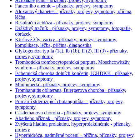
Achalázie jícnu - příznaky, projevy, sympotmy
Fanconiho anémie – příznaky, projevy, symptomy
Aloxanový diabetes - příznaky, projevy, symptomy, příčina,
léčba
Respirační acidóza - příznaky, projevy, symptomy
Dráždivý tračník - příznaky, projevy, symptomy, fotografie,
obrázek
Křečové žíly, varixy - příznaky, projevy, symptomy,
komplikace, léčba, příčina, diagnostika
Glykogenóza typ Ia (1a), Ib (1b), II (2), III (3) - příznaky,
projevy, symptomy
Trombotická trombocytopenická purpura, Moschcowitzův
syndrom – příznaky, projevy, symptomy
Ischemická choroba dolních končetin, ICHDKK - příznaky,
projevy, symptomy
Minipuberta - příznaky, projevy, symptomy
Trombangitis obliterans, Buergerova choroba - příznaky,
projevy, symptomy
Primární sklerozující cholangoitída – příznaky, projevy,
symptomy
Castlemanova choroba - příznaky, projevy, symptomy
Abadieho příznak - příznaky, projevy, symptomy
Zvýšená hladina prolaktinu, hyperprolaktinémie - příznaky,
projevy
Hyperhidróza, nadměrné pocení – příčina, příznaky, projevy,