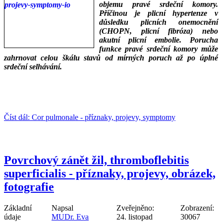
objemu pravé srdeční komory.
Příčinou je plicní hypertenze v
důsledku plicních onemocnění
(CHOPN, plicní fibróza) nebo
akutní plicní embolie. Porucha
funkce pravé srdeční komory může
zahrnovat celou škálu stavů od mírných poruch až po úplné
srdeční selhávání.
___
___
Číst dál: Cor pulmonale - příznaky, projevy, symptomy
Povrchový zánět žil, thromboflebitis
superficialis - příznaky, projevy, obrázek,
fotografie
Základní
Napsal
Zveřejněno:
Zobrazení:
údaje
MUDr. Eva
24. listopad
30067