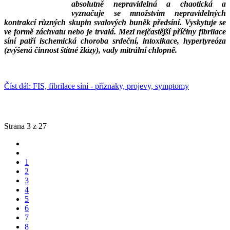
absolutně nepravidelná a chaotická a
vyznačuje se množstvím nepravidelných
kontrakcí různých skupin svalových buněk předsíní. Vyskytuje se
ve formě záchvatu nebo je trvalá. Mezi nejčastější příčiny fibrilace
síní patří ischemická choroba srdeční, intoxikace, hypertyreóza
(zvýšená činnost štítné žlázy), vady mitrální chlopně.
___
___
Číst dál: FIS, fibrilace síní - příznaky, projevy, symptomy
Strana 3 z 27
1
2
3
4
5
6
7
8