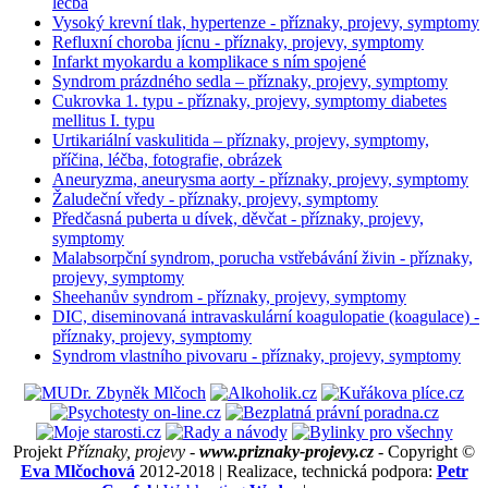
léčba
Vysoký krevní tlak, hypertenze - příznaky, projevy, symptomy
Refluxní choroba jícnu - příznaky, projevy, symptomy
Infarkt myokardu a komplikace s ním spojené
Syndrom prázdného sedla – příznaky, projevy, symptomy
Cukrovka 1. typu - příznaky, projevy, symptomy diabetes
mellitus I. typu
Urtikariální vaskulitida – příznaky, projevy, symptomy,
příčina, léčba, fotografie, obrázek
Aneuryzma, aneurysma aorty - příznaky, projevy, symptomy
Žaludeční vředy - příznaky, projevy, symptomy
Předčasná puberta u dívek, děvčat - příznaky, projevy,
symptomy
Malabsorpční syndrom, porucha vstřebávání živin - příznaky,
projevy, symptomy
Sheehanův syndrom - příznaky, projevy, symptomy
DIC, diseminovaná intravaskulární koagulopatie (koagulace) -
příznaky, projevy, symptomy
Syndrom vlastního pivovaru - příznaky, projevy, symptomy
Projekt
Příznaky, projevy -
www.priznaky-projevy.cz
- Copyright ©
Eva Mlčochová
2012-2018 | Realizace, technická podpora:
Petr