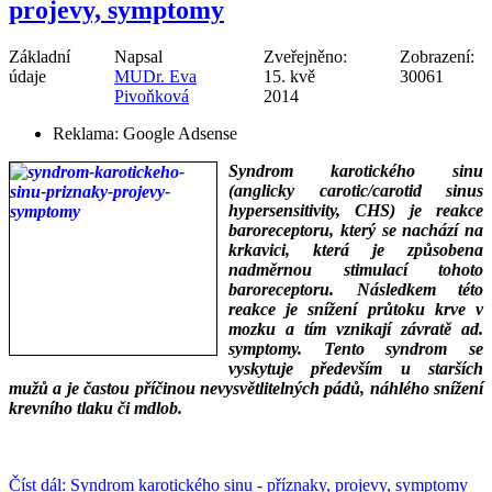
projevy, symptomy
Základní
Napsal
Zveřejněno:
Zobrazení:
údaje
MUDr. Eva
15. kvě
30061
Pivoňková
2014
Reklama:
Google Adsense
Syndrom karotického sinu
(anglicky carotic/carotid sinus
hypersensitivity, CHS) je reakce
baroreceptoru, který se nachází na
krkavici, která je způsobena
nadměrnou stimulací tohoto
baroreceptoru. Následkem této
reakce je snížení průtoku krve v
mozku a tím vznikají závratě ad.
symptomy. Tento syndrom se
vyskytuje především u starších
mužů a je častou příčinou nevysvětlitelných pádů, náhlého snížení
krevního tlaku či mdlob.
___
___
Číst dál: Syndrom karotického sinu - příznaky, projevy, symptomy