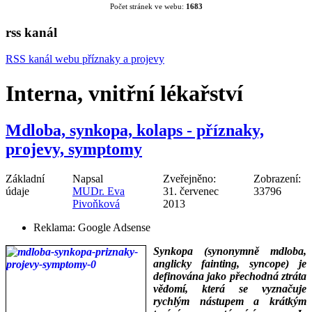
Počet stránek ve webu:
1683
rss kanál
RSS kanál webu příznaky a projevy
Interna, vnitřní lékařství
Mdloba, synkopa, kolaps - příznaky,
projevy, symptomy
Základní
Napsal
Zveřejněno:
Zobrazení:
údaje
MUDr. Eva
31. červenec
33796
Pivoňková
2013
Reklama:
Google Adsense
Synkopa (synonymně mdloba,
anglicky fainting, syncope) je
definována jako přechodná ztráta
vědomí, která se vyznačuje
rychlým nástupem a krátkým