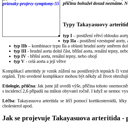
příčinu bohužel dosud neznáme. Nejč
___
___
Typy Takayasuovy arteritidy
typ I
– postižení větví oblouku aort
typ IIa
- postižení vzestupné aorty, 
typ IIb
– kombinace typu IIa a oblasti hrudní aorty směrem do
typ III
- hrudní aorta dolní část, břišní aorta, renální tepny, ne
typ IV
- břišní aorta, renální tepny, nebo obojí
typ V
- celá aorta a její větve
Komplikací arteritidy je vznik zúžení na postižených tepnách či v
orgánů. Tyto uvedené komplikace mohou být někdy až život ohrožují
Etiologie, příična
: Jak jsme již uvedli výše, příčina tohoto onemocně
s incidencí 2,6 případů na milion obyvatel ročně. I když se nemoc vys
Léčba
: Takayasuova arteritida se léčí pomocí kortikosteroidů, lék
cholesterol apod.
Jak se projevuje Takayasuova arteritida
-