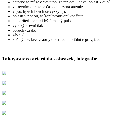
nejprve se může objevit pouze teplota, únava, bolest kloubů
v krevním obraze je často nalezena anémie
v pozdějších fázích se vyskytují:
bolesti v nohou, snížení prokrvení končetin
na periferii nemusí být hmatný puls
vysoký krevní tlak
poruchy zraku
závratě
zpětný tok krve z aorty do srdce - aortální regurgitace
_
Takayasuova arteritida - obrázek, fotografie