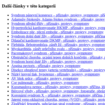
Další články v této kategorii
Syndrom pánevní kongesce – příznaky, projevy, symptomy, příči
Adamsův-Stokesův, Adams-Stokes syndrom – příznaky, projevy
Syndrom střední třídy - příznaky, projevy, symptomy
Hypertrofická kardiomyopatie HKMP - příznaky, projevy, sympt
Embolizace plic, plicní embolie - příznaky, projevy, symptomy
Syndrom dolní duté žíly – příznaky, projevy, symptomy, příčina
Dilatační kardiomyopatie DKMP - příznaky, projevy, symptomy, 
Flebitida, flebotrombóza, zánět žil - příznaky, projevy, sympto
Myokarditida, zánět srdečního svalu – příznaky, projevy, sympt
Pacemakerový syndrom - příznaky, projevy, symptomy
Obstrukční choroba, ucpání tepen dolních končetin - příznaky,
Syndrom horní duté žíly - příznaky, projevy, symptomy
Angina pectoris - příznaky, projevy, symptomy
Disekce obratlové tepny (arteria vertebralis) – příznaky, projev
Nízký krevní tlak, hypotenze - příznaky, projevy, symptomy
AV blok srdce - příznaky, projevy, symptomy
Cor pulmonale - příznaky, projevy, symptomy
Kussmaulova nemoc - příznaky, projevy, symptomy, příčina, lé
Bércové vředy - příznaky, projevy, symptomy, fotografie, obrá
Koronární syndrom X – příznaky, projevy, symptomy, příčina, 
Jaterní veno-okluzivní choroba, nemoc (VOD) - příznaky, pro
Zlodějský fenomén, subclavian steal syndrome - příznaky, pro