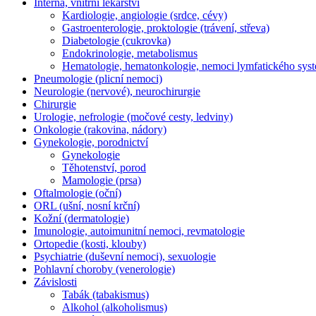
Interna, vnitřní lékařství
Kardiologie, angiologie (srdce, cévy)
Gastroenterologie, proktologie (trávení, střeva)
Diabetologie (cukrovka)
Endokrinologie, metabolismus
Hematologie, hematonkologie, nemoci lymfatického sys
Pneumologie (plicní nemoci)
Neurologie (nervové), neurochirurgie
Chirurgie
Urologie, nefrologie (močové cesty, ledviny)
Onkologie (rakovina, nádory)
Gynekologie, porodnictví
Gynekologie
Těhotenství, porod
Mamologie (prsa)
Oftalmologie (oční)
ORL (ušní, nosní krční)
Kožní (dermatologie)
Imunologie, autoimunitní nemoci, revmatologie
Ortopedie (kosti, klouby)
Psychiatrie (duševní nemoci), sexuologie
Pohlavní choroby (venerologie)
Závislosti
Tabák (tabakismus)
Alkohol (alkoholismus)