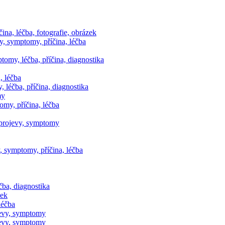
na, léčba, fotografie, obrázek
, symptomy, příčina, léčba
omy, léčba, příčina, diagnostika
, léčba
léčba, příčina, diagnostika
my
omy, příčina, léčba
 projevy, symptomy
y, symptomy, příčina, léčba
čba, diagnostika
zek
léčba
jevy, symptomy
jevy, symptomy