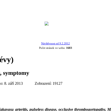
Návštěvnost od 9.2.2012
Počet stránek ve webu:
1683
cévy)
y, symptomy
o: 8. září 2013
Zobrazení: 19127
akayasu arteritis, pulseless disease, occlusive thromboaortopathy, M