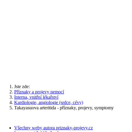
Jste zde:
Příznaky a projevy nemocí
Interna, vnitřní lékařství
Kardiologie, angiologie (srdce, cévy)
Takayasuova arteritida - příznaky, projevy, symptomy
Všechny weby autora priznaky-projevy.cz