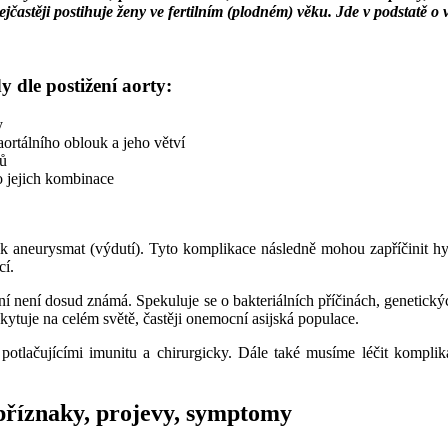
astěji postihuje ženy ve fertilním (plodném) věku. Jde v podstatě o vas
 dle postižení aorty:
y
aortálního oblouk a jeho větví
lů
bo jejich kombinace
znik aneurysmat (výdutí). Tyto komplikace následně mohou zapříčinit 
cí.
ní není dosud známá. Spekuluje se o bakteriálních příčinách, genetický
kytuje na celém světě, častěji onemocní asijská populace.
y potlačujícími imunitu a chirurgicky. Dále také musíme léčit kompli
příznaky, projevy, symptomy