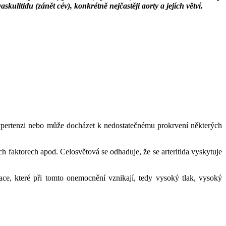
kulitidu (zánět cév), konkrétně nejčastěji aorty a jejích větví.
hypertenzi nebo může docházet k nedostatečnému prokrvení některých
ch faktorech apod. Celosvětová se odhaduje, že se arteritida vyskytuje
kace, které při tomto onemocnění vznikají, tedy vysoký tlak, vysoký