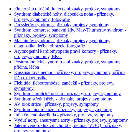
Flutter síní (atriální flutter) - příznaky, projevy, symptomy
Syndrom diabetické nohy, diabetická noha - příznaky,
projevy, symptomy, fotografie
Dresslerův syndrom - příznaky, projevy, symptomy
Syndrom komprese pánevní žíly, May-Thurnerův syndrom -
příznaky, projevy, symptomy
Mahaimův syndrom - příznaky, projevy, symptomy,
diagnostika, léčba, obrázek, fotografie
Arytmogenní kardiomyopatie pravé komory - příznaky,
projevy, symptomy, EKG
Posttrombotický syndrom – příznaky, projevy, symptomy,
příčina, léčba
Kussmaulova nemoc - příznaky, projevy, symptomy, příčina,
léčba, diagnostika
Flebitida, flebotrombóza, zánět žil - příznaky, projevy,
symptomy
Syndrom karotického sinu - příznaky, projevy, symptomy
Syndrom střední třídy - příznaky, projevy, symptomy
AV blok srdce - příznaky, projevy, symptomy
Syndrom modré kůže - příznaky, projevy, symptomy
Infekční endokarditida - příznaky, projevy, symptomy
Výduť aorty, aneurysma aorty - příznaky, projevy, symptomy
Jaterní veno-okluzivní choroba, nemoc (VOD) - příznaky,
projevy, symptomy