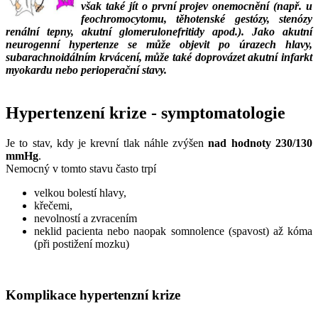
však také jít o první projev onemocnění (např. u
feochromocytomu, těhotenské gestózy, stenózy
renální tepny, akutní glomerulonefritidy apod.). Jako akutní
neurogenní hypertenze se může objevit po úrazech hlavy,
subarachnoidálním krvácení, může také doprovázet akutní infarkt
myokardu nebo perioperační stavy.
___
Hypertenzení krize - symptomatologie
Je to stav, kdy je krevní tlak náhle zvýšen
nad hodnoty 230/130
mmHg
.
Nemocný v tomto stavu často trpí
velkou bolestí hlavy,
křečemi,
nevolností a zvracením
neklid pacienta nebo naopak somnolence (spavost) až kóma
(při postižení mozku)
Komplikace hypertenzní krize