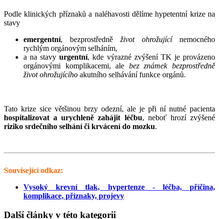
Podle klinických příznaků a naléhavosti dělíme hypetentní krize na
stavy
emergentní
, bezprostředně
život ohrožující
nemocného
rychlým orgánovým selháním,
a na stavy
urgentní
, kde výrazné zvýšení TK je provázeno
orgánovými komplikacemi, ale
bez známek bezprostředně
život ohrožujícího
akutního selhávání funkce orgánů.
Tato krize sice většinou brzy odezní, ale je při ní nutné pacienta
hospitalizovat a urychleně zahájit léčbu
, neboť hrozí zvýšené
riziko srdečního selhání či krvácení do mozku
.
Související odkaz:
Vysoký krevní tlak, hypertenze - léčba, příčina,
komplikace, příznaky, projevy
Další články v této kategorii