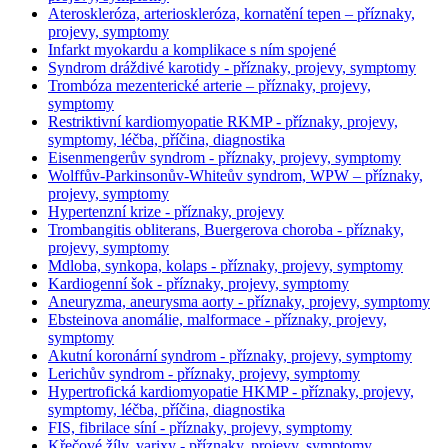
Ateroskleróza, arterioskleróza, kornatění tepen – příznaky,
projevy, symptomy
Infarkt myokardu a komplikace s ním spojené
Syndrom dráždivé karotidy - příznaky, projevy, symptomy
Trombóza mezenterické arterie – příznaky, projevy,
symptomy
Restriktivní kardiomyopatie RKMP - příznaky, projevy,
symptomy, léčba, příčina, diagnostika
Eisenmengerův syndrom - příznaky, projevy, symptomy
Wolffův-Parkinsonův-Whiteův syndrom, WPW – příznaky,
projevy, symptomy
Hypertenzní krize - příznaky, projevy
Trombangitis obliterans, Buergerova choroba - příznaky,
projevy, symptomy
Mdloba, synkopa, kolaps - příznaky, projevy, symptomy
Kardiogenní šok - příznaky, projevy, symptomy
Aneuryzma, aneurysma aorty - příznaky, projevy, symptomy
Ebsteinova anomálie, malformace - příznaky, projevy,
symptomy
Akutní koronární syndrom - příznaky, projevy, symptomy
Lerichův syndrom - příznaky, projevy, symptomy
Hypertrofická kardiomyopatie HKMP - příznaky, projevy,
symptomy, léčba, příčina, diagnostika
FIS, fibrilace síní - příznaky, projevy, symptomy
Křečové žíly, varixy - příznaky, projevy, symptomy,