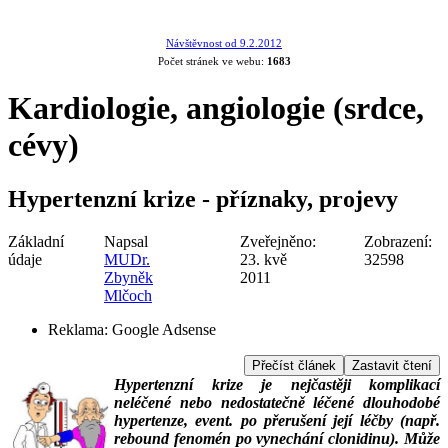
Návštěvnost od 9.2.2012
Počet stránek ve webu:
1683
Kardiologie, angiologie (srdce,
cévy)
Hypertenzní krize - příznaky, projevy
Základní
Napsal
Zveřejněno:
Zobrazení:
údaje
MUDr.
23. kvě
32598
Zbyněk
2011
Mlčoch
Reklama:
Google Adsense
Přečíst článek
Zastavit čtení
Hypertenzní krize je nejčastěji komplikací
neléčené nebo nedostatečně léčené dlouhodobé
hypertenze, event. po přerušení její léčby (např.
rebound fenomén po vynechání clonidinu). Může