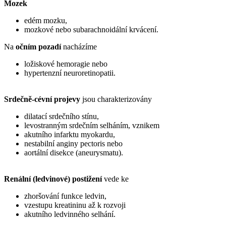
Mozek
edém mozku,
mozkové nebo subarachnoidální krvácení.
Na
očním pozadí
nacházíme
ložiskové hemoragie nebo
hypertenzní neuroretinopatii.
Srdečně-cévní projevy
jsou charakterizovány
dilatací srdečního stínu,
levostranným srdečním selháním, vznikem
akutního infarktu myokardu,
nestabilní anginy pectoris nebo
aortální disekce (aneurysmatu).
Renální (ledvinové) postižení
vede ke
zhoršování funkce ledvin,
vzestupu kreatininu až k rozvoji
akutního ledvinného selhání.