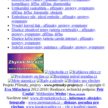
komplikace, léčba, příčina, diagnostika
Urtikariální vaskulitida – příznaky, projevy, symptomy,
příčina, léčba, fotografie, obrázek
Embolizace plic, plicní embolie - příznaky, projevy,
symptomy
Vysoký krevní tlak - příznaky, projevy, symptomy
Disekce obratlové tepny (arteria vertebralis) – příznaky,
projevy, symptomy, příčina, léčba
Disekce krční tepny (arteria carotis interna) - příznaky,
projevy, symptomy
Srdeční extrasystoly, palpitace - příznaky, projevy, symptomy
Projekt
Příznaky, projevy -
www.priznaky-projevy.cz
- Copyright ©
Eva Mlčochová
2012-2018 | Realizace, technická podpora:
Petr
Coufal
|
Webhosting
Wedos
|
Mapa stránek
.
Navštivte také:
www.zbynekmlcoch.cz -
informace, obrázky,
fotografie
-
www.mojestarosti.cz –
diskuze, poradna pro
všechno
,
www.kurakovaplice.cz – vše o kouření cigaret
,