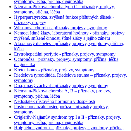
symptomy, léčba, příčina, diagnostika
Niemann-Pickova choroba typu C – příznaky, projevy,
symptomy, příčina, léčba
Hyperparatyreóza, zvýšená funkce příštítných tělísek -
příznaky, projevy
Wilsonova choroba - příznaky, projevy, symptomy
Nemoci štítné žlázy, laboratorní hodnoty - příznaky, projevy
zvýšené, snížené činnosti štítné žlázy a jejího zánětu
Aloxanový diabetes - příznaky, projevy, symptomy, příčina,
léčba
Erytrohepatální porfyrie - příznaky, projevy, symptomy
Ochronóza - příznaky, projevy, symptomy, příčina, léčba,
diagnostika
Kretenismus - příznaky, projevy, symptomy
Riedelova tyreoiditida, Riedelova struma – příznaky, projevy,
symptomy
Dna, dnavý záchvat - příznaky, projevy, symptomy
Niemann-Pickova choroba A, B – příznaky, projevy,
symptomy, příčina, léčba
Nedostatek růstového hormonu v dospělosti
Postmenopauzální osteoporóza – příznaky, projevy,
symptomy
Criglerův-Najjanův syndrom typ I a II - příznaky, projevy,
symptomy, léčba, příčina, diagnostika
Hoigného syndrom – příznaky, projevy, symptomy, příčina,