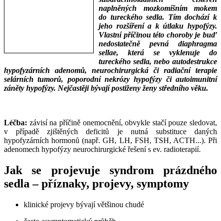
naplněných mozkomíšním mokem
do tureckého sedla. Tím dochází k
jeho rozšíření a k útlaku hypofýzy.
Vlastní příčinou této choroby je buď
nedostatečně pevná diaphragma
sellae, která se vyklenuje do
tureckého sedla, nebo autodestrukce
hypofyzárních adenomů, neurochirurgická či radiační terapie
selárních tumorů, poporodní nekrózy hypofýzy či autoimunitní
záněty hypofýzy. Nejčastěji bývají postiženy ženy středního věku.
___
___
Léčba:
závisí na příčině onemocnění, obvykle stačí pouze sledovat,
v případě zjištěných deficitů je nutná substituce daných
hypofyzárních hormonů (např. GH, LH, FSH, TSH, ACTH...). Při
adenomech hypofýzy neurochirurgické řešení s ev. radioterapií.
Jak se projevuje syndrom prázdného
sedla – příznaky, projevy, symptomy
klinické projevy bývají většinou chudé