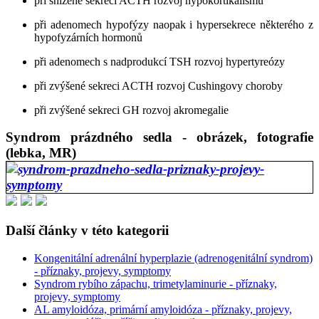
při snížené sekreci ACTH rozvoj hypokortikalismu
při adenomech hypofýzy naopak i hypersekrece některého z
hypofyzárních hormonů
při adenomech s nadprodukcí TSH rozvoj hypertyreózy
při zvýšené sekreci ACTH rozvoj Cushingovy choroby
při zvýšené sekreci GH rozvoj akromegalie
Syndrom prázdného sedla - obrázek, fotografie
(lebka, MR)
Další články v této kategorii
Kongenitální adrenální hyperplazie (adrenogenitální syndrom)
- příznaky, projevy, symptomy
Syndrom rybího zápachu, trimetylaminurie - příznaky,
projevy, symptomy
AL amyloidóza, primární amyloidóza - příznaky, projevy,