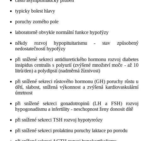
často asymptomatický průběh
typicky bolest hlavy
poruchy zorného pole
laboratorně obvykle normální funkce hypofýzy
někdy rozvoj hypopituitarismu - stav způsobený
nedostatečností hypofýzy
při snížené sekreci antidiuretického hormonu rozvoj diabetes
insipidus centralis s polyurií (zvýšené množství moče - až 10
litrů/den) a polydipsií (nadměrná žíznivost)
při snížené sekreci růstového hormonu (GH) poruchy růstu u
dětí, slabost, snížená výkonnost a zvýšená kardiovaskulární
úmrtnost
při snížené sekreci gonadotropinů (LH a FSH) rozvoj
hypogonadismu a infertility - neschopnost ženy donosit dítě
při snížené sekreci TSH rozvoj hypotyreózy
při snížené sekreci prolaktinu poruchy laktace po porodu