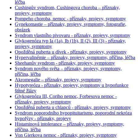
léčba
Cushingův syndrom, Cushingova choroba – příznaky,
projevy, symptomy
Pompeho choroba, nemoc - příznaky, projevy, symptomy
Gynekomastie – příznaky, projevy, symptomy, fotografie,
obrázek
Syndrom vlastního pivovaru - příznaky, projevy, symptomy
Glykogenóza typ Ia (1a), Ib (1b), II (2), III (3) - příznaky,
projevy, symptomy
Opožděná puberta u dívek - příznaky, projevy, symptomy
Hypervalinémie – příznaky, projevy, symptomy, příčina, léčba
Sheehanův syndrom - příznaky, projevy, symptomy
Syndrom nového světa – příznaky, projevy, symptomy,
příčina, léčba
Akromegalie – příznaky, projevy, symptomy
Hypotyreóza - příznaky, projevy, symptomy u hypofunkce
štítné žlázy
Glykogenóza III, Coriho nemoc, Forbesova nemoc -
příznaky, projevy, symptomy
Opožděná puberta u chlapců - příznaky, projevy, symptomy
Syndrom poporodního hypopituitarismu, poporodní nekróza
hypofýzy - příznaky, projevy
Histaminová intolerance – příznaky, projevy, symptomy,
příčina, léčba
Von Gierkova nemoc - příznaky, projevy, symptomy