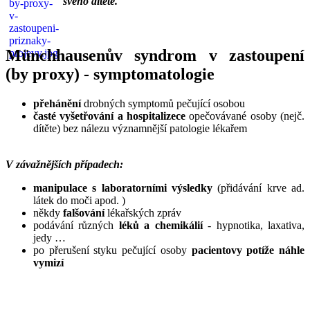
svého dítěte.
___
___
Münchhausenův syndrom v zastoupení
(by proxy) - symptomatologie
přehánění
drobných symptomů pečující osobou
časté vyšetřování a hospitalizece
opečovávané osoby (nejč.
dítěte) bez nálezu významnější patologie lékařem
V závažnějších případech:
manipulace s laboratorními výsledky
(přidávání krve ad.
látek do moči apod. )
někdy
falšování
lékařských zpráv
podávání různých
léků a chemikálií
- hypnotika, laxativa,
jedy …
po přerušení styku pečující osoby
pacientovy potíže náhle
vymizí