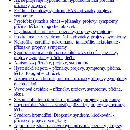
Jak se projevuje hypochondr, hypochondrická porucha -
příznaky, projevy
Fetální alkoholový syndrom, FAS - příznaky, projevy,
symptomy
Pyrofobie (strach z ohně) – příznaky, projevy, symptomy,
příčina, léčba, fotografie, obrázek
Psychospirituální krize - příznaky, projevy, symptomy
Posttraumatický syndrom, šok - příznaky, projevy, symptomy
Nekrofilie, parafilie, nekromanie, fanatofilie, nekrolagnie -
příznaky, projevy, symptomy
Syndrom permanentního sexuálního vzrušení – příznaky,
projevy, symptomy, příčina, léčba
Autismus - příznaky, projevy, symptomy
Hysterická slepota – příznaky, projevy, symptomy, příčina,
léčba, fotografie, obrázek
Alzheimerova choroba, nemoc - příznaky, projevy, symptomy
onemocnění
Vývojová dysfázie – příznaky, projevy, symptomy, příčina,
léčba
Sezónní afektivní porucha - přiíznaky, projevy, symptomy
Pogonofobie (strach z vousů) - příznaky, projevy, symptomy,
léčba
Syndrom hromadění, Diogenův syndrom, křečkování -
příznaky, projevy, symptomy
Agorafobie, strach z otevřených prostor - příznaky, projevy