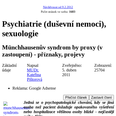
Návštěvnost od 9.2.2012
Počet stránek ve webu:
1683
Psychiatrie (duševní nemoci),
sexuologie
Münchhausenův syndrom by proxy (v
zastoupení) - příznaky, projevy
Základní
Napsal
Zveřejněno:
Zobrazení:
údaje
MUDr.
5. duben
25704
Kateřina
2011
Pištorová
Reklama:
Google Adsense
Přečíst článek
Zastavit čtení
Jedná se o psychopatologické chování, kdy se jiná
osoba než pacient dožaduje opakovaného vyšetření
nebo hospitalizace většinou osoby blízké - nejčastěji