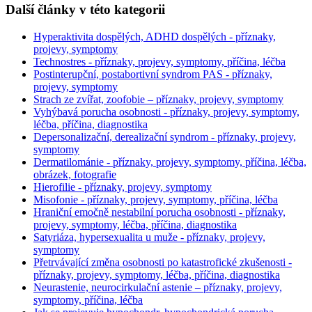
Další články v této kategorii
Hyperaktivita dospělých, ADHD dospělých - příznaky,
projevy, symptomy
Technostres - příznaky, projevy, symptomy, příčina, léčba
Postinterupční, postabortivní syndrom PAS - příznaky,
projevy, symptomy
Strach ze zvířat, zoofobie – příznaky, projevy, symptomy
Vyhýbavá porucha osobnosti - příznaky, projevy, symptomy,
léčba, příčina, diagnostika
Depersonalizační, derealizační syndrom - příznaky, projevy,
symptomy
Dermatilománie - příznaky, projevy, symptomy, příčina, léčba,
obrázek, fotografie
Hierofilie - příznaky, projevy, symptomy
Misofonie - příznaky, projevy, symptomy, příčina, léčba
Hraniční emočně nestabilní porucha osobnosti - příznaky,
projevy, symptomy, léčba, příčina, diagnostika
Satyriáza, hypersexualita u muže - příznaky, projevy,
symptomy
Přetrvávající změna osobnosti po katastrofické zkušenosti -
příznaky, projevy, symptomy, léčba, příčina, diagnostika
Neurastenie, neurocirkulační astenie – příznaky, projevy,
symptomy, příčina, léčba