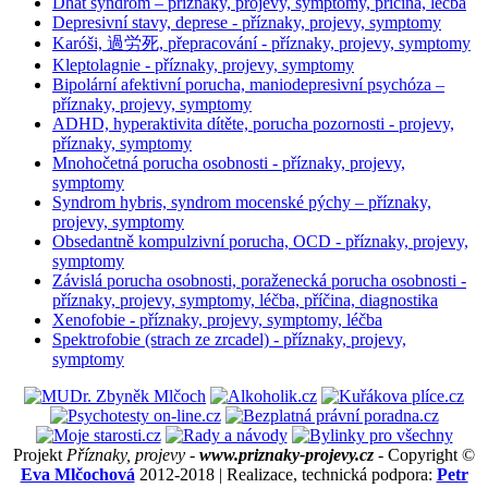
Dhát syndrom – příznaky, projevy, symptomy, příčina, léčba
Depresivní stavy, deprese - příznaky, projevy, symptomy
Karóši, 過労死, přepracování - příznaky, projevy, symptomy
Kleptolagnie - příznaky, projevy, symptomy
Bipolární afektivní porucha, maniodepresivní psychóza –
příznaky, projevy, symptomy
ADHD, hyperaktivita dítěte, porucha pozornosti - projevy,
příznaky, symptomy
Mnohočetná porucha osobnosti - příznaky, projevy,
symptomy
Syndrom hybris, syndrom mocenské pýchy – příznaky,
projevy, symptomy
Obsedantně kompulzivní porucha, OCD - příznaky, projevy,
symptomy
Závislá porucha osobnosti, poraženecká porucha osobnosti -
příznaky, projevy, symptomy, léčba, příčina, diagnostika
Xenofobie - příznaky, projevy, symptomy, léčba
Spektrofobie (strach ze zrcadel) - příznaky, projevy,
symptomy
Projekt
Příznaky, projevy -
www.priznaky-projevy.cz
- Copyright ©
Eva Mlčochová
2012-2018 | Realizace, technická podpora:
Petr