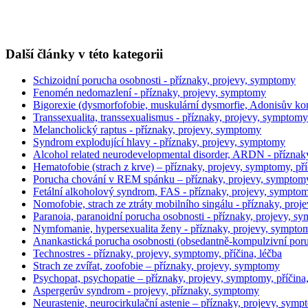
Další články v této kategorii
Schizoidní porucha osobnosti - příznaky, projevy, symptomy
Fenomén nedomazlení - příznaky, projevy, symptomy
Bigorexie (dysmorfofobie, muskulární dysmorfie, Adonisův ko
Transsexualita, transsexualismus - příznaky, projevy, symptomy
Melancholický raptus - příznaky, projevy, symptomy
Syndrom explodující hlavy - příznaky, projevy, symptomy
Alcohol related neurodevelopmental disorder, ARDN - příznak
Hematofobie (strach z krve) – příznaky, projevy, symptomy, příč
Porucha chování v REM spánku – příznaky, projevy, symptomy,
Fetální alkoholový syndrom, FAS - příznaky, projevy, sympto
Nomofobie, strach ze ztráty mobilního singálu - příznaky, pro
Paranoia, paranoidní porucha osobnosti - příznaky, projevy, sy
Nymfomanie, hypersexualita ženy - příznaky, projevy, sympto
Anankastická porucha osobnosti (obsedantně-kompulzivní poruch
Technostres - příznaky, projevy, symptomy, příčina, léčba
Strach ze zvířat, zoofobie – příznaky, projevy, symptomy
Psychopat, psychopatie – příznaky, projevy, symptomy, příčina,
Aspergerův syndrom - projevy, příznaky, symptomy
Neurastenie, neurocirkulační astenie – příznaky, projevy, sympt