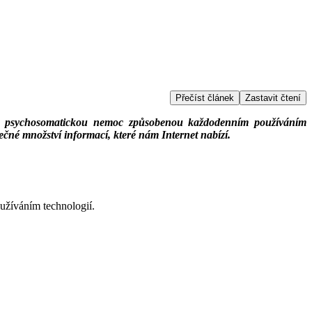
Přečíst článek
Zastavit čtení
nebo psychosomatickou nemoc způsobenou každodenním používáním
tečné množství informací, které nám Internet nabízí.
oužíváním technologií.