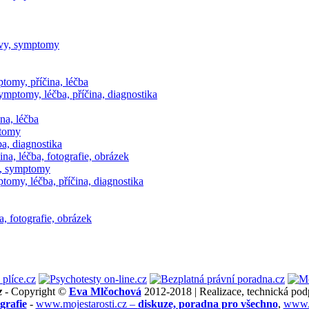
jevy, symptomy
ptomy, příčina, léčba
ymptomy, léčba, příčina, diagnostika
na, léčba
ptomy
ba, diagnostika
na, léčba, fotografie, obrázek
y, symptomy
omy, léčba, příčina, diagnostika
a, fotografie, obrázek
z
- Copyright ©
Eva Mlčochová
2012-2018 | Realizace, technická pod
grafie
-
www.mojestarosti.cz –
diskuze, poradna pro všechno
,
www.k