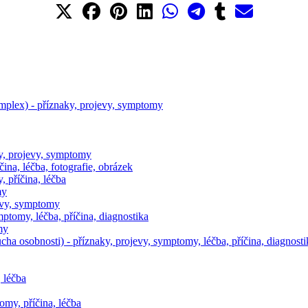
mplex) - příznaky, projevy, symptomy
y, projevy, symptomy
ina, léčba, fotografie, obrázek
 příčina, léčba
my
jevy, symptomy
mptomy, léčba, příčina, diagnostika
my
a osobnosti) - příznaky, projevy, symptomy, léčba, příčina, diagnosti
 léčba
omy, příčina, léčba