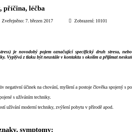
 příčina, léčba
Zveřejněno: 7. březen 2017
Zobrazení: 10101
ostress) je novodobý pojem označující specifický druh stresu, 
ky. Vyplývá z tlaku být neustále v kontaktu s okolím a přijímat nesku
iv negativní účinek na chování, myšlení a postoje člověka spojený s p
pojené s užíváním techniky.
stí užívání moderní techniky, zvýšení pobytu v přírodě apod.
říznaky, symptomy: