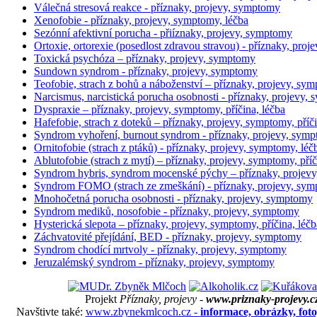
Válečná stresová reakce - příznaky, projevy, symptomy
Xenofobie - příznaky, projevy, symptomy, léčba
Sezónní afektivní porucha - přiíznaky, projevy, symptomy
Ortoxie, ortorexie (posedlost zdravou stravou) - příznaky, pro
Toxická psychóza – příznaky, projevy, symptomy
Sundown syndrom - příznaky, projevy, symptomy
Teofobie, strach z bohů a náboženství – příznaky, projevy, sym
Narcismus, narcistická porucha osobnosti - příznaky, projevy, s
Dyspraxie – příznaky, projevy, symptomy, příčina, léčba
Hafefobie, strach z doteků – příznaky, projevy, symptomy, příči
Syndrom vyhoření, burnout syndrom - příznaky, projevy, sym
Ornitofobie (strach z ptáků) - příznaky, projevy, symptomy, léč
Ablutofobie (strach z mytí) – příznaky, projevy, symptomy, příči
Syndrom hybris, syndrom mocenské pýchy – příznaky, projev
Syndrom FOMO (strach ze zmeškání) - příznaky, projevy, sympt
Mnohočetná porucha osobnosti - příznaky, projevy, symptomy
Syndrom mediků, nosofobie - příznaky, projevy, symptomy
Hysterická slepota – příznaky, projevy, symptomy, příčina, léčb
Záchvatovité přejídání, BED - příznaky, projevy, symptomy
Syndrom chodící mrtvoly - příznaky, projevy, symptomy
Jeruzalémský syndrom - příznaky, projevy, symptomy
Projekt
Příznaky, projevy -
www.priznaky-projevy.c
Navštivte také:
www.zbynekmlcoch.cz -
informace, obrázky, foto