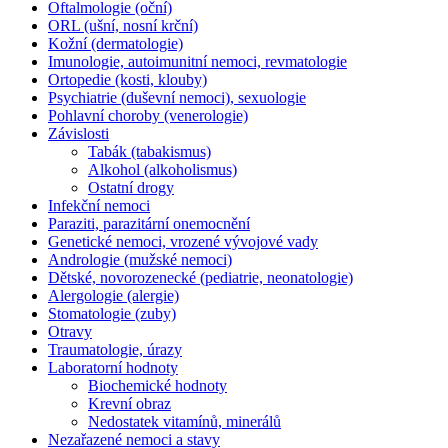
Oftalmologie (oční)
ORL (ušní, nosní krční)
Kožní (dermatologie)
Imunologie, autoimunitní nemoci, revmatologie
Ortopedie (kosti, klouby)
Psychiatrie (duševní nemoci), sexuologie
Pohlavní choroby (venerologie)
Závislosti
Tabák (tabakismus)
Alkohol (alkoholismus)
Ostatní drogy
Infekční nemoci
Paraziti, parazitární onemocnění
Genetické nemoci, vrozené vývojové vady
Andrologie (mužské nemoci)
Dětské, novorozenecké (pediatrie, neonatologie)
Alergologie (alergie)
Stomatologie (zuby)
Otravy
Traumatologie, úrazy
Laboratorní hodnoty
Biochemické hodnoty
Krevní obraz
Nedostatek vitamínů, minerálů
Nezařazené nemoci a stavy