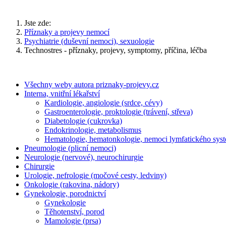
Jste zde:
Příznaky a projevy nemocí
Psychiatrie (duševní nemoci), sexuologie
Technostres - příznaky, projevy, symptomy, příčina, léčba
Všechny weby autora priznaky-projevy.cz
Interna, vnitřní lékařství
Kardiologie, angiologie (srdce, cévy)
Gastroenterologie, proktologie (trávení, střeva)
Diabetologie (cukrovka)
Endokrinologie, metabolismus
Hematologie, hematonkologie, nemoci lymfatického sys
Pneumologie (plicní nemoci)
Neurologie (nervové), neurochirurgie
Chirurgie
Urologie, nefrologie (močové cesty, ledviny)
Onkologie (rakovina, nádory)
Gynekologie, porodnictví
Gynekologie
Těhotenství, porod
Mamologie (prsa)