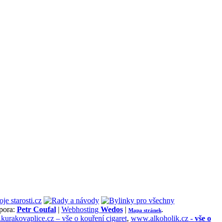
pora:
Petr Coufal
|
Webhosting
Wedos
|
Mapa stránek
.
urakovaplice.cz – vše o kouření cigaret
,
www.alkoholik.cz -
vše o