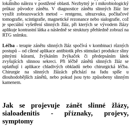
lokálního nálezu v postižené oblasti. Nezbytný je i mikrobiologický
průkaz původce zánětu. V diagnostice zánětu slinných žláz lze
využít zobrazovacích metod – rentgenu, ultrazvuku, počítačové
tomografie, scintigrafie, magnetické rezonance nebo sialografie, což
je speciální vyšetření slinných žláz, při kterých se vývodem žlázy
aplikuje kontrastní látka a následně se struktury přehledně zobrazí na
RTG snímku.
Léčba
- terapie zánětu slinných žláz spočívá v kombinaci různých
postupů – od cílené aplikace antibiotik přes stimulaci produkce sliny
pitnými kúrami, žvýkáním žvýkaček či předepsáním látek
zvyšujících slinnou sekreci. Při léčbě zánětů slinných žláz se
uplatňují i aplikace chladivých obkladů nebo chirurgická léčba.
Chirurgie na slinných žlázách přichází na řadu spíše u
dlouhodobějších zánětů, nebo pokud jsou tyto způsobeny slinným
kamenem.
Jak se projevuje zánět slinné žlázy,
sialoadenitis - příznaky, projevy,
symptomy