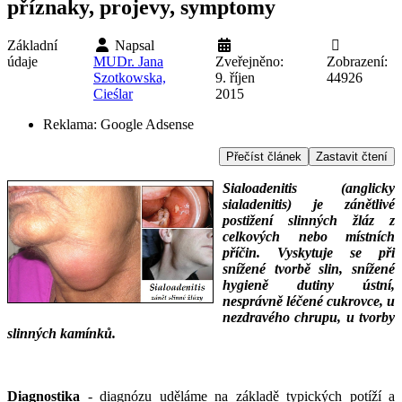
příznaky, projevy, symptomy
Základní
Napsal
údaje
MUDr. Jana
Zveřejněno:
Zobrazení:
Szotkowska,
9. říjen
44926
Cieślar
2015
Reklama:
Google Adsense
Přečíst článek
Zastavit čtení
Sialoadenitis (anglicky
sialadenitis) je zánětlivé
postižení slinných žláz z
celkových nebo místních
příčin. Vyskytuje se při
snížené tvorbě slin, snížené
hygieně dutiny ústní,
nesprávně léčené cukrovce, u
nezdravého chrupu, u tvorby
slinných kamínků.
___
___
Diagnostika
- diagnózu uděláme na základě typických potíží a