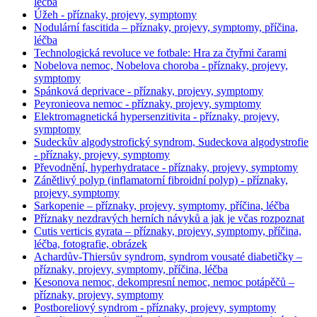
léčba
Úžeh - příznaky, projevy, symptomy
Nodulární fascitida – příznaky, projevy, symptomy, příčina,
léčba
Technologická revoluce ve fotbale: Hra za čtyřmi čarami
Nobelova nemoc, Nobelova choroba - příznaky, projevy,
symptomy
Spánková deprivace - příznaky, projevy, symptomy
Peyronieova nemoc - příznaky, projevy, symptomy
Elektromagnetická hypersenzitivita - příznaky, projevy,
symptomy
Sudeckův algodystrofický syndrom, Sudeckova algodystrofie
- příznaky, projevy, symptomy
Převodnění, hyperhydratace - příznaky, projevy, symptomy
Zánětlivý polyp (inflamatorní fibroidní polyp) - příznaky,
projevy, symptomy
Sarkopenie – příznaky, projevy, symptomy, příčina, léčba
Příznaky nezdravých herních návyků a jak je včas rozpoznat
Cutis verticis gyrata – příznaky, projevy, symptomy, příčina,
léčba, fotografie, obrázek
Achardův-Thiersův syndrom, syndrom vousaté diabetičky –
příznaky, projevy, symptomy, příčina, léčba
Kesonova nemoc, dekompresní nemoc, nemoc potápěčů –
příznaky, projevy, symptomy
Postboreliový syndrom - příznaky, projevy, symptomy