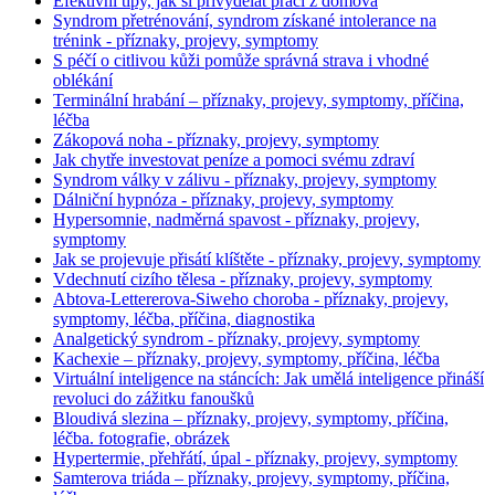
Efektivní tipy, jak si přivydělat prací z domova
Syndrom přetrénování, syndrom získané intolerance na
trénink - příznaky, projevy, symptomy
S péčí o citlivou kůži pomůže správná strava i vhodné
oblékání
Terminální hrabání – příznaky, projevy, symptomy, příčina,
léčba
Zákopová noha - příznaky, projevy, symptomy
Jak chytře investovat peníze a pomoci svému zdraví
Syndrom války v zálivu - příznaky, projevy, symptomy
Dálniční hypnóza - příznaky, projevy, symptomy
Hypersomnie, nadměrná spavost - příznaky, projevy,
symptomy
Jak se projevuje přisátí klíštěte - příznaky, projevy, symptomy
Vdechnutí cizího tělesa - příznaky, projevy, symptomy
Abtova-Lettererova-Siweho choroba - příznaky, projevy,
symptomy, léčba, příčina, diagnostika
Analgetický syndrom - příznaky, projevy, symptomy
Kachexie – příznaky, projevy, symptomy, příčina, léčba
Virtuální inteligence na stáncích: Jak umělá inteligence přináší
revoluci do zážitku fanoušků
Bloudivá slezina – příznaky, projevy, symptomy, příčina,
léčba. fotografie, obrázek
Hypertermie, přehřátí, úpal - příznaky, projevy, symptomy
Samterova triáda – příznaky, projevy, symptomy, příčina,