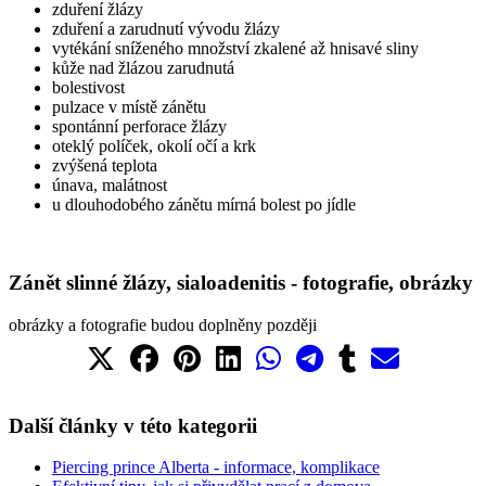
zduření žlázy
zduření a zarudnutí vývodu žlázy
vytékání sníženého množství zkalené až hnisavé sliny
kůže nad žlázou zarudnutá
bolestivost
pulzace v místě zánětu
spontánní perforace žlázy
oteklý políček, okolí očí a krk
zvýšená teplota
únava, malátnost
u dlouhodobého zánětu mírná bolest po jídle
Zánět slinné žlázy, sialoadenitis - fotografie, obrázky
obrázky a fotografie budou doplněny později
Další články v této kategorii
Piercing prince Alberta - informace, komplikace