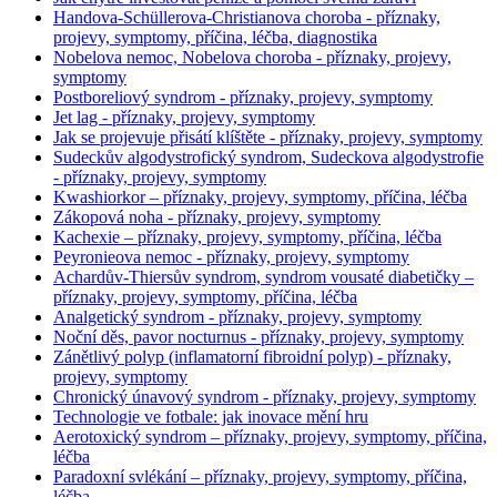
Handova-Schüllerova-Christianova choroba - příznaky,
projevy, symptomy, příčina, léčba, diagnostika
Nobelova nemoc, Nobelova choroba - příznaky, projevy,
symptomy
Postboreliový syndrom - příznaky, projevy, symptomy
Jet lag - příznaky, projevy, symptomy
Jak se projevuje přisátí klíštěte - příznaky, projevy, symptomy
Sudeckův algodystrofický syndrom, Sudeckova algodystrofie
- příznaky, projevy, symptomy
Kwashiorkor – příznaky, projevy, symptomy, příčina, léčba
Zákopová noha - příznaky, projevy, symptomy
Kachexie – příznaky, projevy, symptomy, příčina, léčba
Peyronieova nemoc - příznaky, projevy, symptomy
Achardův-Thiersův syndrom, syndrom vousaté diabetičky –
příznaky, projevy, symptomy, příčina, léčba
Analgetický syndrom - příznaky, projevy, symptomy
Noční děs, pavor nocturnus - příznaky, projevy, symptomy
Zánětlivý polyp (inflamatorní fibroidní polyp) - příznaky,
projevy, symptomy
Chronický únavový syndrom - příznaky, projevy, symptomy
Technologie ve fotbale: jak inovace mění hru
Aerotoxický syndrom – příznaky, projevy, symptomy, příčina,
léčba
Paradoxní svlékání – příznaky, projevy, symptomy, příčina,
léčba