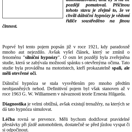
později pomatoval. Příčinou
tohoto stavu je zřejmě to, že ve
chvíli dálniční hypnózy je vědomí
řidiče soustředěno na jinou
činnost.
___
___
Poprvé byl tento pojem popsán již v roce 1921, kdy paradoxně
mnoho aut nejezdilo. Avšak vyšel článek, který se zmínil o
fenoménu "
silniční hypnózy
". O osm let později byla zveřejněna
studie, která se zabývala možností spánku s otevřenýma očima. Tato
studie byla prováděna na motoristech, kteří prokazatelně
spali, ale
měli otevřené oči
.
Dálniční hypnóza se stala vysvětlením pro mnoho předtím
neobjasněných nehod. Definitivní pojem byl však stanoven až v
roce 1963 G. W. Williamsem v návaznosti teorie Ernesta Hilgarda.
Diagnostika
je velmi obtížná, avšak existují trenažéry, na kterých se
dá tato hypnóza simulovat.
Léčba
rovná se prevence. Měli bychom dodržovat pravidelné
přestávky při jízdě automobilem, dostatečně se před jízdou vyspat či
si odpočinout.