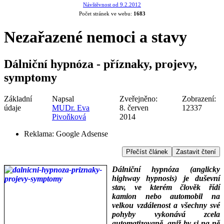
Návštěvnost od 9.2.2012
Počet stránek ve webu:
1683
Nezařazené nemoci a stavy
Dálniční hypnóza - příznaky, projevy,
symptomy
Základní
Napsal
Zveřejněno:
Zobrazení:
údaje
MUDr. Eva
8. červen
12337
Pivoňková
2014
Reklama:
Google Adsense
Přečíst článek
Zastavit čtení
Dálniční hypnóza (anglicky
highway hypnosis) je duševní
stav, ve kterém člověk řídí
kamion nebo automobil na
velkou vzdálenost a všechny své
pohyby vykonává zcela
automatizovaně, aniž by si na ně