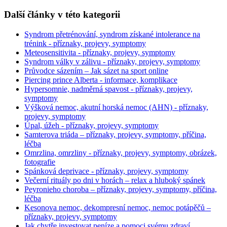
Další články v této kategorii
Syndrom přetrénování, syndrom získané intolerance na
trénink - příznaky, projevy, symptomy
Meteosensitivita - příznaky, projevy, symptomy
Syndrom války v zálivu - příznaky, projevy, symptomy
Průvodce sázením – Jak sázet na sport online
Piercing prince Alberta - informace, komplikace
Hypersomnie, nadměrná spavost - příznaky, projevy,
symptomy
Výšková nemoc, akutní horská nemoc (AHN) - příznaky,
projevy, symptomy
Úpal, úžeh - příznaky, projevy, symptomy
Samterova triáda – příznaky, projevy, symptomy, příčina,
léčba
Omrzlina, omrzliny - příznaky, projevy, symptomy, obrázek,
fotografie
Spánková deprivace - příznaky, projevy, symptomy
Večerní rituály po dni v horách – relax a hluboký spánek
Peyronieho choroba – příznaky, projevy, symptomy, příčina,
léčba
Kesonova nemoc, dekompresní nemoc, nemoc potápěčů –
příznaky, projevy, symptomy
Jak chytře investovat peníze a pomoci svému zdraví