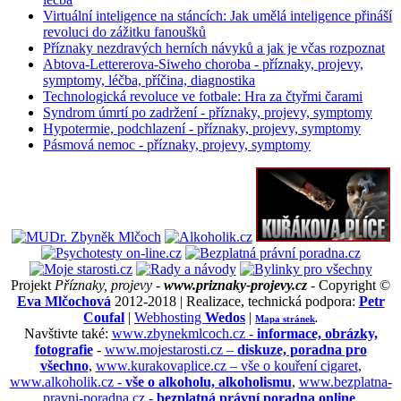
Virtuální inteligence na stáncích: Jak umělá inteligence přináší
revoluci do zážitku fanoušků
Příznaky nezdravých herních návyků a jak je včas rozpoznat
Abtova-Lettererova-Siweho choroba - příznaky, projevy,
symptomy, léčba, příčina, diagnostika
Technologická revoluce ve fotbale: Hra za čtyřmi čarami
Syndrom úmrtí po zadržení - příznaky, projevy, symptomy
Hypotermie, podchlazení - příznaky, projevy, symptomy
Pásmová nemoc - příznaky, projevy, symptomy
Projekt
Příznaky, projevy -
www.priznaky-projevy.cz
- Copyright ©
Eva Mlčochová
2012-2018 | Realizace, technická podpora:
Petr
Coufal
|
Webhosting
Wedos
|
Mapa stránek
.
Navštivte také:
www.zbynekmlcoch.cz -
informace, obrázky,
fotografie
-
www.mojestarosti.cz –
diskuze, poradna pro
všechno
,
www.kurakovaplice.cz – vše o kouření cigaret
,
www.alkoholik.cz -
vše o alkoholu, alkoholismu
,
www.bezplatna-
pravni-poradna.cz -
bezplatná právní poradna online
,