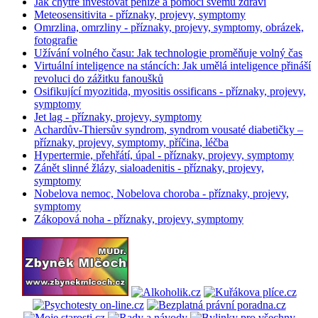
Jak chytře investovat peníze a pomoci svému zdraví
Meteosensitivita - příznaky, projevy, symptomy
Omrzlina, omrzliny - příznaky, projevy, symptomy, obrázek,
fotografie
Užívání volného času: Jak technologie proměňuje volný čas
Virtuální inteligence na stáncích: Jak umělá inteligence přináší
revoluci do zážitku fanoušků
Osifikující myozitida, myositis ossificans - příznaky, projevy,
symptomy
Jet lag - příznaky, projevy, symptomy
Achardův-Thiersův syndrom, syndrom vousaté diabetičky –
příznaky, projevy, symptomy, příčina, léčba
Hypertermie, přehřátí, úpal - příznaky, projevy, symptomy
Zánět slinné žlázy, sialoadenitis - příznaky, projevy,
symptomy
Nobelova nemoc, Nobelova choroba - příznaky, projevy,
symptomy
Zákopová noha - příznaky, projevy, symptomy