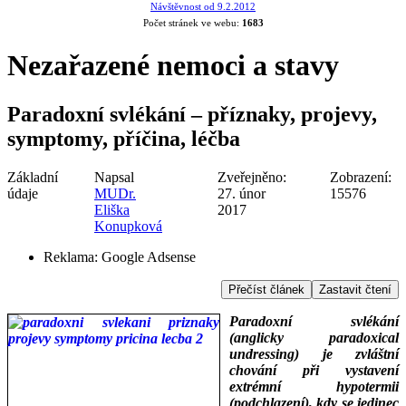
Návštěvnost od 9.2.2012
Počet stránek ve webu:
1683
Nezařazené nemoci a stavy
Paradoxní svlékání – příznaky, projevy,
symptomy, příčina, léčba
Základní
Napsal
Zveřejněno:
Zobrazení:
údaje
MUDr.
27. únor
15576
Eliška
2017
Konupková
Reklama:
Google Adsense
Přečíst článek
Zastavit čtení
Paradoxní svlékání
(anglicky paradoxical
undressing) je zvláštní
chování při vystavení
extrémní hypotermii
(podchlazení), kdy se jedinec