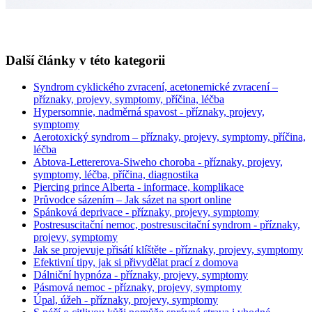
Další články v této kategorii
Syndrom cyklického zvracení, acetonemické zvracení –
příznaky, projevy, symptomy, příčina, léčba
Hypersomnie, nadměrná spavost - příznaky, projevy,
symptomy
Aerotoxický syndrom – příznaky, projevy, symptomy, příčina,
léčba
Abtova-Lettererova-Siweho choroba - příznaky, projevy,
symptomy, léčba, příčina, diagnostika
Piercing prince Alberta - informace, komplikace
Průvodce sázením – Jak sázet na sport online
Spánková deprivace - příznaky, projevy, symptomy
Postresuscitační nemoc, postresuscitační syndrom - příznaky,
projevy, symptomy
Jak se projevuje přisátí klíštěte - příznaky, projevy, symptomy
Efektivní tipy, jak si přivydělat prací z domova
Dálniční hypnóza - příznaky, projevy, symptomy
Pásmová nemoc - příznaky, projevy, symptomy
Úpal, úžeh - příznaky, projevy, symptomy