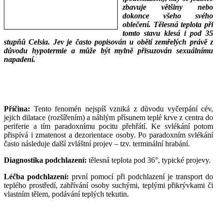
zbavuje většiny nebo
dokonce všeho svého
oblečení. Tělesná teplota při
tomto stavu klesá i pod 35
stupňů Celsia. Jev je často popisován u obětí zemřelých právě z
důvodu hypotermie a může být mylně přisuzován sexuálnímu
napadení.
___
___
Příčina:
Tento fenomén nejspíš vzniká z důvodu vyčerpání cév,
jejich dilatace (rozšířením) a náhlým přísunem teplé krve z centra do
periferie a tím paradoxnímu pocitu přehřátí. Ke svlékání potom
přispívá i zmatenost a dezorientace osoby. Po paradoxním svlékání
často následuje další zvláštní projev – tzv. terminální hrabání.
Diagnostika podchlazení:
tělesná teplota pod 36°, typické projevy.
Léčba podchlazení:
první pomocí při podchlazení je transport do
teplého prostředí, zahřívání osoby suchými, teplými přikrývkami či
vlastním tělem, podávání teplých tekutin.