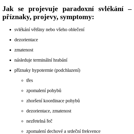
Jak se projevuje paradoxní svlékání –
příznaky, projevy, symptomy:
svlékání většiny nebo všeho oblečení
dezorientace
zmatenost
následuje terminální hrabání
příznaky hypotermie (podchlazení)
třes
zpomalení pohybů
zhoršení koordinace pohybů
dezorientace, zmatenost
nezřetelná řeč
zpomalení dechové a srdeční frekvence