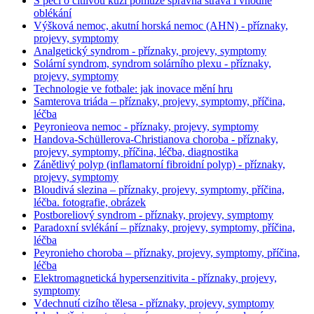
S péčí o citlivou kůži pomůže správná strava i vhodné
oblékání
Výšková nemoc, akutní horská nemoc (AHN) - příznaky,
projevy, symptomy
Analgetický syndrom - příznaky, projevy, symptomy
Solární syndrom, syndrom solárního plexu - příznaky,
projevy, symptomy
Technologie ve fotbale: jak inovace mění hru
Samterova triáda – příznaky, projevy, symptomy, příčina,
léčba
Peyronieova nemoc - příznaky, projevy, symptomy
Handova-Schüllerova-Christianova choroba - příznaky,
projevy, symptomy, příčina, léčba, diagnostika
Zánětlivý polyp (inflamatorní fibroidní polyp) - příznaky,
projevy, symptomy
Bloudivá slezina – příznaky, projevy, symptomy, příčina,
léčba. fotografie, obrázek
Postboreliový syndrom - příznaky, projevy, symptomy
Paradoxní svlékání – příznaky, projevy, symptomy, příčina,
léčba
Peyronieho choroba – příznaky, projevy, symptomy, příčina,
léčba
Elektromagnetická hypersenzitivita - příznaky, projevy,
symptomy
Vdechnutí cizího tělesa - příznaky, projevy, symptomy