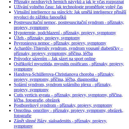
Příznaky nezdravých herních návyků a jak je včas rozpoznat
Užívání volného času: Jak technologie proměňuje volný čas
Virtuální inteligence na stáncích: Jak umělá inteligence přináší
revoluci do zážitku fanoušků
Postresuscitační nemoc, postresuscitační syndrom - příznaky,
projevy, symptomy
Hypotermie, podchlazení - příznaky, projevy, symptomy
Úžeh - příznaky, projevy, symptomy
Peyronieova nemoc - příznaky, projevy, symptomy
Achardův-Thiersův syndrom, syndrom vousaté diabetičky –
příznaky, projevy, symptomy, příčina, léčba
Průvodce sázením – Jak sázet na sport online
Osifikující myozitida, myositis ossificans - příznaky, projevy,
symptomy
Handova-Schüllerova-Christianova choroba - příznaky,
projevy, symptomy, příčina, léčba, diagnostika
Solární syndrom, syndrom solárního plexu - příznaky,
projevy, symptomy
Cutis verticis gyrata – příznaky, projevy, symptomy, příčina,
léčba, fotografie, obrázek
Postboreliový syndrom - příznaky, projevy, symptomy
Omrzlina, omrzliny - příznaky, projevy, symptomy, obrázek,
fotografie
Zánět slinné žlázy, sialoadenitis - příznaky, projevy,
symptomy