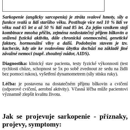
Sarkopenie (anglicky sarcopenia) je ztráta svalové hmoty, síly a
funkce svalů u lidí staršího věku. Postihuje více než 10 % lidí ve
věku nad 65 let a až 50 % lidí nad 85 let. Za jejím vznikem stojí
kombinace mnoha příčin, zejména nedostatečný příjem bílkovin a
snížená fyzická aktivita, dále chronická onemocnění, genetické
faktory, hormonální vlivy a další. Podobným stavem je tzv.
kachexie, kdy ale ke svalovému úbytku dochází na základě jiné
závažné nemoci (např. zhoubný nádor, AIDS).
Diagnostika:
klinický stav pacienta, testy fyzické výkonnosti (test
rychlosti chůze, schopnost se 5x po sobě zvednout ze sedu na židli
bez pomoci rukou), vyšetření dynamometrem (síly stisku ruky).
Léčba:
je postavena na dostatečném příjmu bílkovin a cvičení
(odporové cvičení, aerobní aktivity). Včasná léčba může pacientovi
významně zlepšit kvalitu života.
Jak se projevuje sarkopenie - příznaky,
projevy, symptomy: