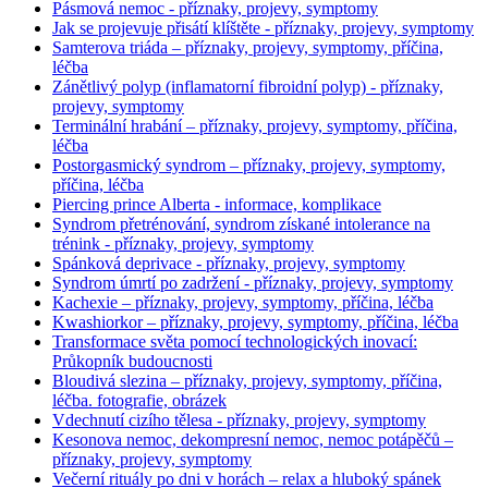
Pásmová nemoc - příznaky, projevy, symptomy
Jak se projevuje přisátí klíštěte - příznaky, projevy, symptomy
Samterova triáda – příznaky, projevy, symptomy, příčina,
léčba
Zánětlivý polyp (inflamatorní fibroidní polyp) - příznaky,
projevy, symptomy
Terminální hrabání – příznaky, projevy, symptomy, příčina,
léčba
Postorgasmický syndrom – příznaky, projevy, symptomy,
příčina, léčba
Piercing prince Alberta - informace, komplikace
Syndrom přetrénování, syndrom získané intolerance na
trénink - příznaky, projevy, symptomy
Spánková deprivace - příznaky, projevy, symptomy
Syndrom úmrtí po zadržení - příznaky, projevy, symptomy
Kachexie – příznaky, projevy, symptomy, příčina, léčba
Kwashiorkor – příznaky, projevy, symptomy, příčina, léčba
Transformace světa pomocí technologických inovací:
Průkopník budoucnosti
Bloudivá slezina – příznaky, projevy, symptomy, příčina,
léčba. fotografie, obrázek
Vdechnutí cizího tělesa - příznaky, projevy, symptomy
Kesonova nemoc, dekompresní nemoc, nemoc potápěčů –
příznaky, projevy, symptomy
Večerní rituály po dni v horách – relax a hluboký spánek