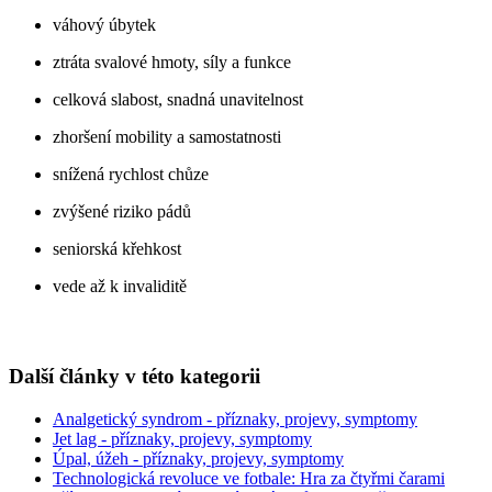
váhový úbytek
ztráta svalové hmoty, síly a funkce
celková slabost, snadná unavitelnost
zhoršení mobility a samostatnosti
snížená rychlost chůze
zvýšené riziko pádů
seniorská křehkost
vede až k invaliditě
Další články v této kategorii
Analgetický syndrom - příznaky, projevy, symptomy
Jet lag - příznaky, projevy, symptomy
Úpal, úžeh - příznaky, projevy, symptomy
Technologická revoluce ve fotbale: Hra za čtyřmi čarami