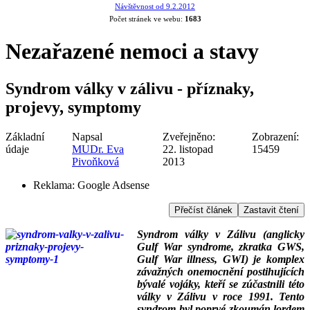
Návštěvnost od 9.2.2012
Počet stránek ve webu:
1683
Nezařazené nemoci a stavy
Syndrom války v zálivu - příznaky,
projevy, symptomy
Základní
Napsal
Zveřejněno:
Zobrazení:
údaje
MUDr. Eva
22. listopad
15459
Pivoňková
2013
Reklama:
Google Adsense
Přečíst článek
Zastavit čtení
Syndrom války v Zálivu (anglicky
Gulf War syndrome, zkratka GWS,
Gulf War illness, GWI) je komplex
závažných onemocnění postihujících
bývalé vojáky, kteří se zúčastnili této
války v Zálivu v roce 1991. Tento
syndrom byl poprvé zkoumán lordem