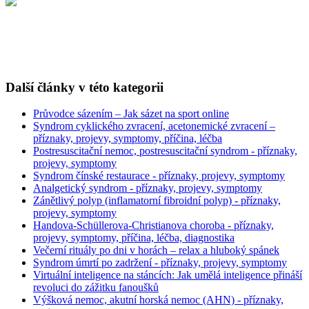
Další články v této kategorii
Průvodce sázením – Jak sázet na sport online
Syndrom cyklického zvracení, acetonemické zvracení –
příznaky, projevy, symptomy, příčina, léčba
Postresuscitační nemoc, postresuscitační syndrom - příznaky,
projevy, symptomy
Syndrom čínské restaurace - příznaky, projevy, symptomy
Analgetický syndrom - příznaky, projevy, symptomy
Zánětlivý polyp (inflamatorní fibroidní polyp) - příznaky,
projevy, symptomy
Handova-Schüllerova-Christianova choroba - příznaky,
projevy, symptomy, příčina, léčba, diagnostika
Večerní rituály po dni v horách – relax a hluboký spánek
Syndrom úmrtí po zadržení - příznaky, projevy, symptomy
Virtuální inteligence na stáncích: Jak umělá inteligence přináší
revoluci do zážitku fanoušků
Výšková nemoc, akutní horská nemoc (AHN) - příznaky,