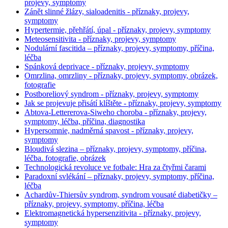
projevy, symptomy
Zánět slinné žlázy, sialoadenitis - příznaky, projevy,
symptomy
Hypertermie, přehřátí, úpal - příznaky, projevy, symptomy
Meteosensitivita - příznaky, projevy, symptomy
Nodulární fascitida – příznaky, projevy, symptomy, příčina,
léčba
Spánková deprivace - příznaky, projevy, symptomy
Omrzlina, omrzliny - příznaky, projevy, symptomy, obrázek,
fotografie
Postboreliový syndrom - příznaky, projevy, symptomy
Jak se projevuje přisátí klíštěte - příznaky, projevy, symptomy
Abtova-Lettererova-Siweho choroba - příznaky, projevy,
symptomy, léčba, příčina, diagnostika
Hypersomnie, nadměrná spavost - příznaky, projevy,
symptomy
Bloudivá slezina – příznaky, projevy, symptomy, příčina,
léčba. fotografie, obrázek
Technologická revoluce ve fotbale: Hra za čtyřmi čarami
Paradoxní svlékání – příznaky, projevy, symptomy, příčina,
léčba
Achardův-Thiersův syndrom, syndrom vousaté diabetičky –
příznaky, projevy, symptomy, příčina, léčba
Elektromagnetická hypersenzitivita - příznaky, projevy,
symptomy