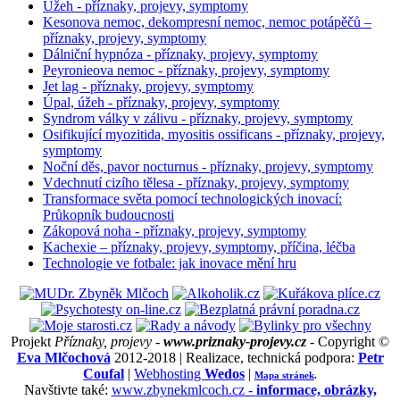
Úžeh - příznaky, projevy, symptomy
Kesonova nemoc, dekompresní nemoc, nemoc potápěčů –
příznaky, projevy, symptomy
Dálniční hypnóza - příznaky, projevy, symptomy
Peyronieova nemoc - příznaky, projevy, symptomy
Jet lag - příznaky, projevy, symptomy
Úpal, úžeh - příznaky, projevy, symptomy
Syndrom války v zálivu - příznaky, projevy, symptomy
Osifikující myozitida, myositis ossificans - příznaky, projevy,
symptomy
Noční děs, pavor nocturnus - příznaky, projevy, symptomy
Vdechnutí cizího tělesa - příznaky, projevy, symptomy
Transformace světa pomocí technologických inovací:
Průkopník budoucnosti
Zákopová noha - příznaky, projevy, symptomy
Kachexie – příznaky, projevy, symptomy, příčina, léčba
Technologie ve fotbale: jak inovace mění hru
Projekt
Příznaky, projevy -
www.priznaky-projevy.cz
- Copyright ©
Eva Mlčochová
2012-2018 | Realizace, technická podpora:
Petr
Coufal
|
Webhosting
Wedos
|
Mapa stránek
.
Navštivte také:
www.zbynekmlcoch.cz -
informace, obrázky,