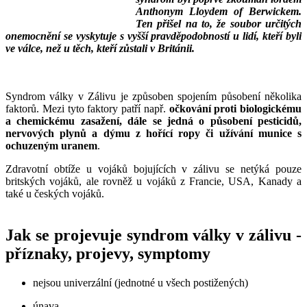
Anthonym Lloydem of Berwickem.
Ten přišel na to, že soubor určitých
onemocnění se vyskytuje s vyšší pravděpodobností u lidí, kteří byli
ve válce, než u těch, kteří zůstali v Británii.
___
___
Syndrom války v Zálivu je způsoben spojením působení několika
faktorů. Mezi tyto faktory patří např.
očkování proti biologickému
a chemickému zasažení, dále se jedná o působení pesticidů,
nervových plynů a dýmu z hořící ropy či užívání munice s
ochuzeným uranem
.
Zdravotní obtíže u vojáků bojujících v zálivu se netýká pouze
britských vojáků, ale rovněž u vojáků z Francie, USA, Kanady a
také u českých vojáků.
Jak se projevuje syndrom války v zálivu -
příznaky, projevy, symptomy
nejsou univerzální (jednotné u všech postižených)
únava