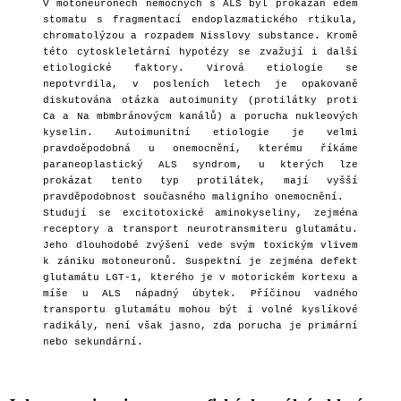
V motoneuronech nemocných s ALS byl prokázán edém
stomatu s fragmentací endoplazmatického rtikula,
chromatolýzou a rozpadem Nisslovy substance. Kromě
této cytoskleletární hypotézy se zvažují i další
etiologické faktory. Virová etiologie se
nepotvrdila, v posleních letech je opakovaně
diskutována otázka autoimunity (protilátky proti
Ca a Na mbmbránovýcm kanálů) a porucha nukleových
kyselin. Autoimunitní etiologie je velmi
pravdoěpodobná u onemocnění, kterému říkáme
paraneoplastický ALS syndrom, u kterých lze
prokázat tento typ protilátek, mají vyšší
pravděpodobnost současného maligního onemocnění.
Studují se excitotoxické aminokyseliny, zejména
receptory a transport neurotransmiteru glutamátu.
Jeho dlouhodobé zvýšení vede svým toxickým vlivem
k zániku motoneuronů. Suspektní je zejména defekt
glutamátu LGT-1, kterého je v motorickém kortexu a
míše u ALS nápadný úbytek. Příčinou vadného
transportu glutamátu mohou být i volné kyslíkové
radikály, není však jasno, zda porucha je primární
nebo sekundární.