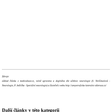
Zdroje:
základ článku z medicabaze.cz, volně upraveno a doplněno dle učebnic neurologie (S. Nevšímalová -
Neurologie; P. Jedlička - Speciální neurologie) a částečně z webu http://amyotroficka-lateralni-skleroza.cz/
Další články v této kategorii