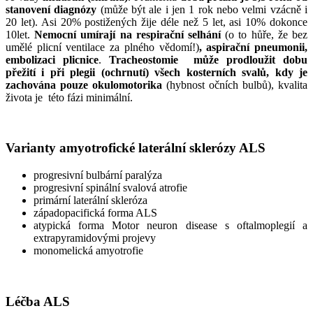
stanovení diagnózy
(může být ale i jen 1 rok nebo velmi vzácně i
20 let). Asi 20% postižených žije déle než 5 let, asi 10% dokonce
10let.
Nemocní umírají na respirační selhání
(o to hůře, že bez
umělé plicní ventilace za plného vědomí!)
, aspirační pneumonii,
embolizaci plicnice
.
Tracheostomie může prodloužit dobu
přežití i při plegii (ochrnutí) všech kosterních svalů, kdy je
zachována pouze okulomotorika
(hybnost očních bulbů), kvalita
života je této fázi minimální.
Varianty amyotrofické laterální sklerózy ALS
progresivní bulbární paralýza
progresivní spinální svalová atrofie
primární laterální skleróza
západopacifická forma ALS
atypická forma Motor neuron disease s oftalmoplegií a
extrapyramidovými projevy
monomelická amyotrofie
Léčba ALS