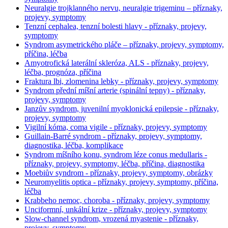
Neuralgie trojklanného nervu, neuralgie trigeminu – příznaky,
projevy, symptomy
Tenzní cephalea, tenzní bolesti hlavy - příznaky, projevy,
symptomy
Syndrom asymetrického pláče – příznaky, projevy, symptomy,
příčina, léčba
Amyotrofická laterální skleróza, ALS - příznaky, projevy,
léčba, prognóza, příčina
Fraktura lbi, zlomenina lebky - příznaky, projevy, symptomy
Syndrom přední míšní arterie (spinální tepny) - příznaky,
projevy, symptomy
Janzův syndrom, juvenilní myoklonická epilepsie - příznaky,
projevy, symptomy
Vigilní kóma, coma vigile - příznaky, projevy, symptomy
Guillain-Barré syndrom - příznaky, projevy, symptomy,
diagnostika, léčba, komplikace
Syndrom míšního konu, syndrom léze conus medullaris -
příznaky, projevy, symptomy, léčba, příčina, diagnostika
Moebiův syndrom - příznaky, projevy, symptomy, obrázky
Neuromyelitis optica - příznaky, projevy, symptomy, příčina,
léčba
Krabbeho nemoc, choroba - příznaky, projevy, symptomy
Unciformní, unkální krize - příznaky, projevy, symptomy
Slow-channel syndrom, vrozená myastenie - příznaky,
projevy, symptomy