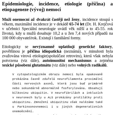
Epidemiologie, incidence, etiologie (příčina) a
etiopageneze (vývoj) nemoci
Muži onemocní až dvakrát častěji než ženy
, incidence stoupá s
věkem, maximální incidence je v dekádě
65-74 let
(Dr. H. Krejčová
v učebnici Speciální neurologie uvádí věk nižší a to 45-55. rok
života), kdy u mužů dosahuje 10,2 a u žen 7,4 nových případů na
100 000 obyvatel/rok. Existují i familiární formy.
Etiologicky se
nevýznamně uplatňují genetické faktory
,
povětšinou je
příčina idiopatická
(neznámá), v minulosti byla
zvažována virová etiologie(spoluúčast retroviru), která však nebyla
potvrzena (viz dále),
autoimunitní mechanismus
a zejména
t
oxické působení glutatmátu
(viz dále) nebo
volných radikálů
.
V cytopatologickém obrazu nemoci byla opakovaně
prokázána časně zduřelá neurofilamenta proximální
části nervových axonů, která jsou buď primárně
nebo sekundárně abnormálně fosforylována. Obsahují
bílkovinu ubiquitin. V neurofibrilách a inkluzích
v neuronech byly u ALS prokázány protilátky proti
ubiquitinu. Zmnožení ubiquitinu však nalézáme také
u Parkinsonovnemoci i u jiných degenerativních
onemoěcnění.