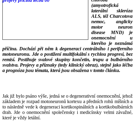
(amyotrofická
laterální skleróza
ALS, též Charcotova
nemoc, anglicky
motor neuron
disease MND) je
onemocnění u
kterého je neznámá
příčina. Dochází při něm k degeneraci centrálního i periferního
motoneuronu. Jde o postižení multifokální s rychlou progresí, bez
remisí. Postihuje svalové skupiny končetin, trupu a bulbárního
svalstva. Projevy a příznaky (tedy klinický obraz), stejně jako léčba
a prognóza jsou témata, která jsou obsažena v tomto článku.
Charcotova nemoc
Jak již bylo psáno výše, jedná se o degenerativní onemocnění, jehož
základem je rozpad motoneuronů kortexu a předních rohů míšních a
to následně vede k degeneraci kortikospinálních a kortikobulbárních
drah. Jde o onemocnění společensky i medicínsky velmi závažné,
které je vždy letální.