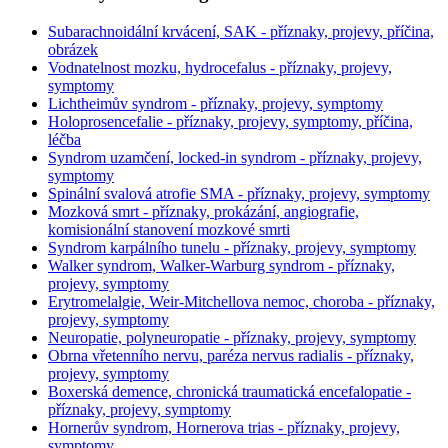
Subarachnoidální krvácení, SAK - příznaky, projevy, příčina,
obrázek
Vodnatelnost mozku, hydrocefalus - příznaky, projevy,
symptomy
Lichtheimův syndrom - příznaky, projevy, symptomy
Holoprosencefalie - příznaky, projevy, symptomy, příčina,
léčba
Syndrom uzamčení, locked-in syndrom - příznaky, projevy,
symptomy
Spinální svalová atrofie SMA - příznaky, projevy, symptomy
Mozková smrt - příznaky, prokázání, angiografie,
komisionální stanovení mozkové smrti
Syndrom karpálního tunelu - příznaky, projevy, symptomy
Walker syndrom, Walker-Warburg syndrom - příznaky,
projevy, symptomy
Erytromelalgie, Weir-Mitchellova nemoc, choroba - příznaky,
projevy, symptomy
Neuropatie, polyneuropatie - příznaky, projevy, symptomy
Obrna vřetenního nervu, paréza nervus radialis - příznaky,
projevy, symptomy
Boxerská demence, chronická traumatická encefalopatie -
příznaky, projevy, symptomy
Hornerův syndrom, Hornerova trias - příznaky, projevy,
symptomy