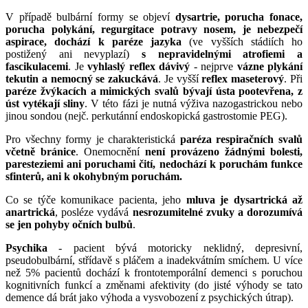
V případě bulbární formy se objeví
dysartrie, porucha fonace,
porucha polykání, regurgitace potravy nosem, je nebezpečí
aspirace, dochází k paréze jazyka
(ve vyšších stádiích ho
postižený ani nevyplazí)
s nepravidelnými atrofiemi a
fascikulacemi
. Je
vyhlaslý reflex dávivý
- nejprve
vázne plykání
tekutin a nemocný se zakuckává
. Je vyšší
reflex maseterový
. Při
paréze žvýkacích a mimických svalů bývají ústa pootevřena, z
úst vytékají sliny
. V této fázi je nutná výživa nazogastrickou nebo
jinou sondou (nejč. perkutánní endoskopická gastrostomie PEG).
Pro všechny formy je charakteristická
paréza respiračních svalů
včetně bránice
. Onemocnění
není provázeno žádnými bolesti,
paresteziemi ani poruchami čití, nedochází k poruchám funkce
sfinterů, ani k okohybným poruchám.
Co se týče komunikace pacienta, jeho
mluva je dysartrická až
anartrická
, posléze vydává
nesrozumitelné zvuky a dorozumívá
se jen pohyby očních bulbů
.
Psychika
- pacient bývá motoricky neklidný, depresivní,
pseudobulbární, střídavě s pláčem a inadekvátním smíchem. U více
než 5% pacientů dochází k frontotemporální demenci s poruchou
kognitivních funkcí a změnami afektivity (do jisté výhody se tato
demence dá brát jako výhoda a vysvobození z psychických útrap).