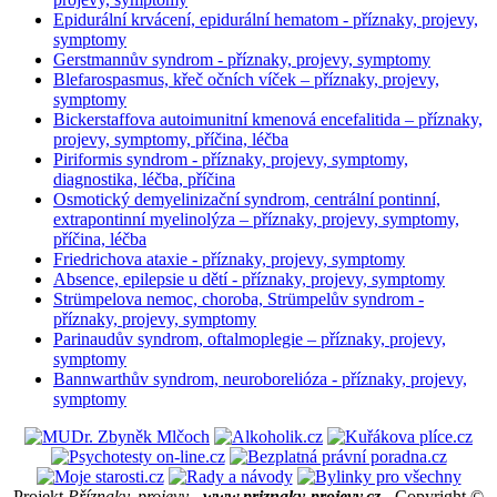
Epidurální krvácení, epidurální hematom - příznaky, projevy,
symptomy
Gerstmannův syndrom - příznaky, projevy, symptomy
Blefarospasmus, křeč očních víček – příznaky, projevy,
symptomy
Bickerstaffova autoimunitní kmenová encefalitida – příznaky,
projevy, symptomy, příčina, léčba
Piriformis syndrom - příznaky, projevy, symptomy,
diagnostika, léčba, příčina
Osmotický demyelinizační syndrom, centrální pontinní,
extrapontinní myelinolýza – příznaky, projevy, symptomy,
příčina, léčba
Friedrichova ataxie - příznaky, projevy, symptomy
Absence, epilepsie u dětí - příznaky, projevy, symptomy
Strümpelova nemoc, choroba, Strümpelův syndrom -
příznaky, projevy, symptomy
Parinaudův syndrom, oftalmoplegie – příznaky, projevy,
symptomy
Bannwarthův syndrom, neuroborelióza - příznaky, projevy,
symptomy
Projekt
Příznaky, projevy -
www.priznaky-projevy.cz
- Copyright ©