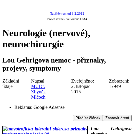
Návštěvnost od 9.2.2012
Počet stránek ve webu:
1683
Neurologie (nervové),
neurochirurgie
Lou Gehrigova nemoc - příznaky,
projevy, symptomy
Základní
Napsal
Zveřejněno:
Zobrazení:
údaje
MUDr.
2. listopad
17949
Zbyněk
2015
Mlčoch
Reklama:
Google Adsense
Přečíst článek
Zastavit čtení
Lou Gehrigova
choroba