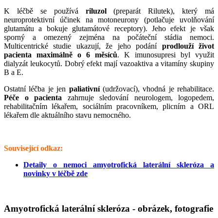
K léčbě se používá
riluzol
(preparát Rilutek), který má
neuroprotektivní účinek na motoneurony (potlačuje uvolňování
glutamátu a bokuje glutamátové receptory). Jeho efekt je však
sporný a omezený zejména na počáteční stádia nemoci.
Multicentrické studie ukazují, že jeho podání
prodlouží život
pacienta maximálně o 6 měsíců
. K imunosupresi byl využit
dialyzát leukocytů. Dobrý efekt mají vazoaktiva a vitamíny skupiny
B a E.
Ostatní léčba je jen
paliativní
(udržovací), vhodná je rehabilitace.
Péče o pacienta
zahrnuje sledování neurologem, logopedem,
rehabilitačním lékařem, sociálním pracovníkem, plicním a ORL
lékařem dle aktuálního stavu nemocného.
Související odkaz:
Detaily o nemoci amyotrofická laterální skleróza a
novinky v léčbě zde
Amyotrofická laterální skleróza - obrázek, fotografie