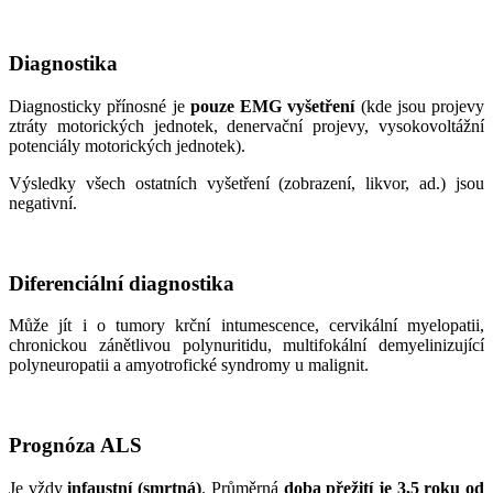
Diagnostika
Diagnosticky přínosné je
pouze EMG vyšetření
(kde jsou projevy
ztráty motorických jednotek, denervační projevy, vysokovoltážní
potenciály motorických jednotek).
Výsledky všech ostatních vyšetření (zobrazení, likvor, ad.) jsou
negativní.
Diferenciální diagnostika
Může jít i o tumory krční intumescence, cervikální myelopatii,
chronickou zánětlivou polynuritidu, multifokální demyelinizující
polyneuropatii a amyotrofické syndromy u malignit.
Prognóza ALS
Je vždy
infaustní (smrtná)
. Průměrná
doba přežití je 3,5 roku od