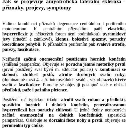
Jak se projevuje amyotrofická laterální skleróza -
příznaky, projevy, symptomy
Vidíme kombinaci příznaků degenerace centrálního i periferního
motoneuronu. K centrálním příznakům patří
elasticita,
hyperreflexie
(u některých forem není podmínkou)
, pyramidové
jevy
(iritační a zánikové)
, klonus, bolestivé spazmy, poruchy
koordinace pohybů
. K příznakům periferním pak
svalové atrofie,
parézy, fascikulace
.
Nejčastěji
začíná onemocnění postižením horních končetin
(smíšená paraparéza). Objevuje se
porucha jemné motoriky prstů
(první postižený sval bývá m. adductor policis)
v kombinaci se
slabostí, ztuhlost prstů, atrofie drobných svalů ruky
,
(dominantně mezi 4. a 5. interoseálních svalů - viz obtrázek)
křeče
svalů a fascikulace
. Poruchy se objevují postupně také v oblasti
předloktí, paže i pažního pletence
.
Postižení má typickou triádu:
atrofii svalů rukou a předloktí,
spasticitu horních i dolních končetin, generalizovanou
hyperreflexii bez poruchy citlivosti
. U jedné třetiny nemocných
začíná onemocnění na dolních končetinách
(spastická
paraparéza). Oslabuje se
dorzální flexe nohy a prstů
, objevuje se
peroneální typ chůze
.