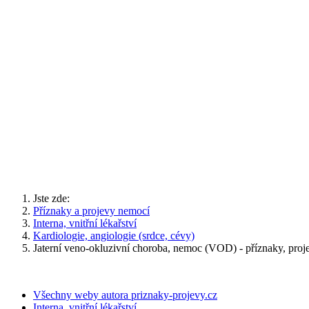
Jste zde:
Příznaky a projevy nemocí
Interna, vnitřní lékařství
Kardiologie, angiologie (srdce, cévy)
Jaterní veno-okluzivní choroba, nemoc (VOD) - příznaky, pro
Všechny weby autora priznaky-projevy.cz
Interna, vnitřní lékařství