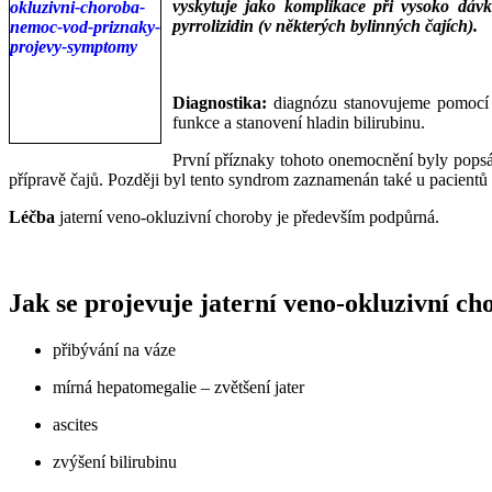
vyskytuje jako komplikace při vysoko dávk
pyrrolizidin (v některých bylinných čajích).
___
___
Diagnostika:
diagnózu stanovujeme pomocí u
funkce a stanovení hladin bilirubinu.
První příznaky tohoto onemocnění byly popsán
přípravě čajů. Později byl tento syndrom zaznamenán také u pacientů 
Léčba
jaterní veno-okluzivní choroby je především podpůrná.
Jak se projevuje jaterní veno-okluzivní c
přibývání na váze
mírná hepatomegalie – zvětšení jater
ascites
zvýšení bilirubinu