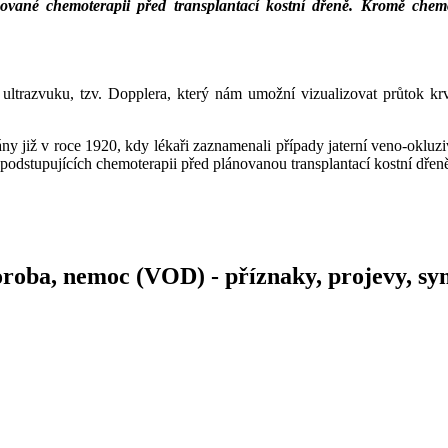
ované chemoterapii před transplantací kostní dřeně. Kromě chemot
ltrazvuku, tzv. Dopplera, který nám umožní vizualizovat průtok krve
y již v roce 1920, kdy lékaři zaznamenali případy jaterní veno-okluzi
podstupujících chemoterapii před plánovanou transplantací kostní dřen
horoba, nemoc (VOD) - příznaky, projevy, 