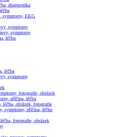
čba, diagnostika
léčba
vy, symptomy, EKG
ojevy, symptomy
jevy, symptomy
a, léčba
a, léčba
jevy, symptomy
zek
symptomy, fotografie, obrázek
omy, příčina, léčba
léčba, obrázek, fotografie
, symptomy, příčina, léčba
 léčba, fotografie, obrázek
my