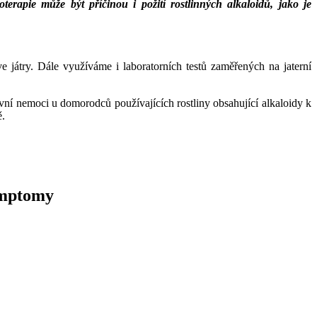
erapie může být příčinou i požití rostlinných alkaloidů, jako je
 játry. Dále využíváme i laboratorních testů zaměřených na jaterní
vní nemoci u domorodců používajících rostliny obsahující alkaloidy k
ě.
symptomy