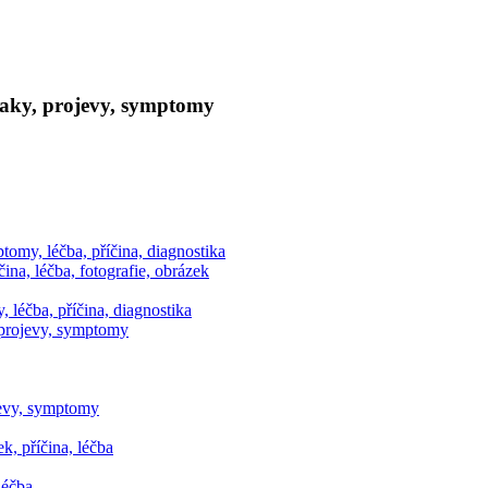
naky, projevy, symptomy
omy, léčba, příčina, diagnostika
na, léčba, fotografie, obrázek
léčba, příčina, diagnostika
 projevy, symptomy
jevy, symptomy
k, příčina, léčba
léčba