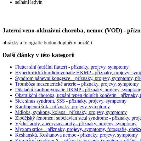
selhání ledvin
Jaterní veno-okluzivní choroba, nemoc (VOD) - příz
obrázky a fotografie budou doplněny později
Další články v této kategorii
Flutter síní (atriální flutter) - příznaky, projevy, symptomy
Hypertrofická kardiomyopatie HKMP - příznaky, projevy, sympt
Syndrom pánevní kongesce – příznaky, projevy, symptomy, příči
Trombóza mezenterické arterie – příznaky, projevy, symptomy
Dilatační kardiomyopatie DKMP - příznaky, projevy, symptomy, 
Obstrukční choroba, ucpání tepen dolních končetin - příznaky,
Sick sinus syndrom, SSS - příznaky, projevy, symptomy
Kardiogenní šok - příznaky, projevy, symptomy
Mdloba, synkopa, kolaps - příznaky, projevy, symptomy
Zlodějský fenomén, subclavian steal syndrome - příznaky, pro
Výduť aorty, aneurysma aorty - příznaky, projevy, symptomy
Myxom srdce – příznaky, projevy, symptomy, fotografie, obráze
Keshanská, Keshanova nemoc - příznaky, projevy, symptomy
Koronární syndrom X – příznaky, projevy, symptomy, příčina, 