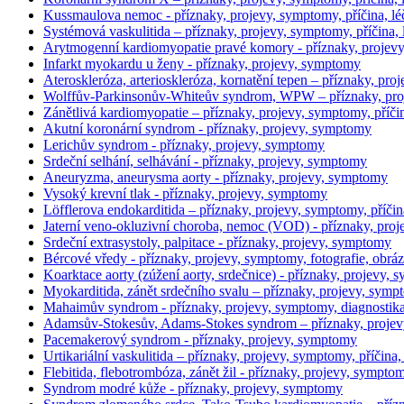
Kussmaulova nemoc - příznaky, projevy, symptomy, příčina, lé
Systémová vaskulitida – příznaky, projevy, symptomy, příčina, 
Arytmogenní kardiomyopatie pravé komory - příznaky, proje
Infarkt myokardu u ženy - příznaky, projevy, symptomy
Ateroskleróza, arterioskleróza, kornatění tepen – příznaky, pr
Wolffův-Parkinsonův-Whiteův syndrom, WPW – příznaky, pro
Zánětlivá kardiomyopatie – příznaky, projevy, symptomy, příčin
Akutní koronární syndrom - příznaky, projevy, symptomy
Lerichův syndrom - příznaky, projevy, symptomy
Srdeční selhání, selhávání - příznaky, projevy, symptomy
Aneuryzma, aneurysma aorty - příznaky, projevy, symptomy
Vysoký krevní tlak - příznaky, projevy, symptomy
Löfflerova endokarditida – příznaky, projevy, symptomy, příčin
Jaterní veno-okluzivní choroba, nemoc (VOD) - příznaky, pro
Srdeční extrasystoly, palpitace - příznaky, projevy, symptomy
Bércové vředy - příznaky, projevy, symptomy, fotografie, obrá
Koarktace aorty (zúžení aorty, srdečnice) - příznaky, projevy, 
Myokarditida, zánět srdečního svalu – příznaky, projevy, sympt
Mahaimův syndrom - příznaky, projevy, symptomy, diagnostika, 
Adamsův-Stokesův, Adams-Stokes syndrom – příznaky, projevy
Pacemakerový syndrom - příznaky, projevy, symptomy
Urtikariální vaskulitida – příznaky, projevy, symptomy, příčina,
Flebitida, flebotrombóza, zánět žil - příznaky, projevy, sympto
Syndrom modré kůže - příznaky, projevy, symptomy