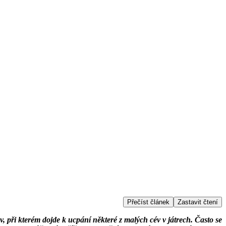
Přečíst článek
Zastavit čtení
, při kterém dojde k ucpání některé z malých cév v játrech. Často se