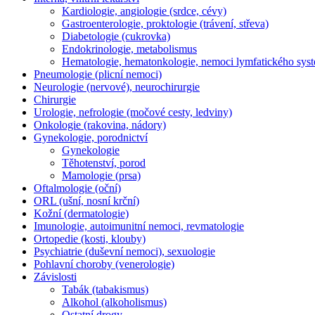
Kardiologie, angiologie (srdce, cévy)
Gastroenterologie, proktologie (trávení, střeva)
Diabetologie (cukrovka)
Endokrinologie, metabolismus
Hematologie, hematonkologie, nemoci lymfatického sys
Pneumologie (plicní nemoci)
Neurologie (nervové), neurochirurgie
Chirurgie
Urologie, nefrologie (močové cesty, ledviny)
Onkologie (rakovina, nádory)
Gynekologie, porodnictví
Gynekologie
Těhotenství, porod
Mamologie (prsa)
Oftalmologie (oční)
ORL (ušní, nosní krční)
Kožní (dermatologie)
Imunologie, autoimunitní nemoci, revmatologie
Ortopedie (kosti, klouby)
Psychiatrie (duševní nemoci), sexuologie
Pohlavní choroby (venerologie)
Závislosti
Tabák (tabakismus)
Alkohol (alkoholismus)
Ostatní drogy