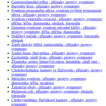
Gastroezofageální reflux - příznaky, projevy, symptomy
Barrettův jícen - příznaky, projevy, symptomy
Syndrom propustného střeva, syndrom zvýšené propustnosti
střeva - příznaky, projevy, symptomy
Syndrom cyklického zvracení - příznaky, projevy, symptomy,
příčina, léčba, diagnostika, obrázek, fotografie
Dumping syndrome, syndrom odvodné kličky - příznaky,
projevy, symptomy, léčba, příčina, diagnostika
Dráždivý tračník - příznaky, projevy, symptomy, fotografie,
obrázek
Zánět slinivky břišní, pankreatitida - příznaky, projevy,
symptomy
Anální fisura, řitní trhlina - příznaky, projevy, symptomy
Ezofagitida, zánět jícnu - příznaky, projevy, symtpomy
Žloutenka, nemoc špinavých rukou, hepatitida, zánět jater -
příznaky, projevy, symptomy
Choledocholitiáza, kameny ve žlučovodu - příznaky, projevy,
symptomy
Mirizziho syndrom - příznaky, projevy, symptomy,
diagnostika, léčba, incidence
Žaludeční vředy - příznaky, projevy, symptomy
Melanosis coli - příznaky, projevy, symptomy, obrázek,
fotografie
Cholecystolitiáza, žlučníkové kameny - příznaky, projevy,
symptomy