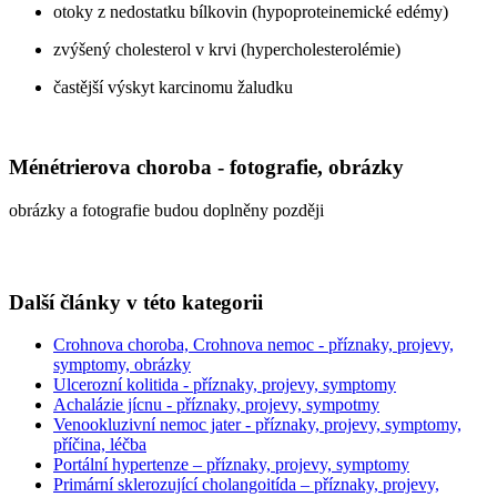
otoky z nedostatku bílkovin (hypoproteinemické edémy)
zvýšený cholesterol v krvi (hypercholesterolémie)
častější výskyt karcinomu žaludku
Ménétrierova choroba - fotografie, obrázky
obrázky a fotografie budou doplněny později
Další články v této kategorii
Crohnova choroba, Crohnova nemoc - příznaky, projevy,
symptomy, obrázky
Ulcerozní kolitida - příznaky, projevy, symptomy
Achalázie jícnu - příznaky, projevy, sympotmy
Venookluzivní nemoc jater - příznaky, projevy, symptomy,
příčina, léčba
Portální hypertenze – příznaky, projevy, symptomy
Primární sklerozující cholangoitída – příznaky, projevy,