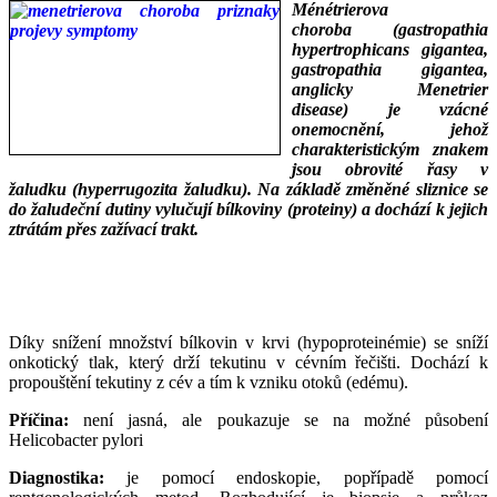
Ménétrierova
choroba (gastropathia
hypertrophicans gigantea,
gastropathia gigantea,
anglicky Menetrier
disease) je vzácné
onemocnění, jehož
charakteristickým znakem
jsou obrovité řasy v
žaludku (hyperrugozita žaludku). Na základě změněné sliznice se
do žaludeční dutiny vylučují bílkoviny (proteiny) a dochází k jejich
ztrátám přes zažívací trakt.
___
___
Díky snížení množství bílkovin v krvi (hypoproteinémie) se sníží
onkotický tlak, který drží tekutinu v cévním řečišti. Dochází k
propouštění tekutiny z cév a tím k vzniku otoků (edému).
Příčina:
není jasná, ale poukazuje se na možné působení
Helicobacter pylori
Diagnostika:
je pomocí endoskopie, popřípadě pomocí