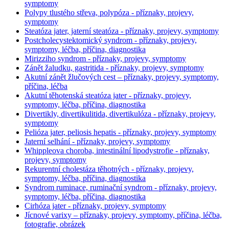
symptomy
Polypy tlustého střeva, polypóza - příznaky, projevy,
symptomy
Steatóza jater, jaterní steatóza - příznaky, projevy, symptomy
Postcholecystektomický syndrom - příznaky, projevy,
symptomy, léčba, příčina, diagnostika
Mirizziho syndrom - příznaky, projevy, symptomy
Zánět žaludku, gastritida - příznaky, projevy, symptomy
Akutní zánět žlučových cest – příznaky, projevy, symptomy,
příčina, léčba
Akutní těhotenská steatóza jater - příznaky, projevy,
symptomy, léčba, příčina, diagnostika
Divertikly, divertikulitida, divertikulóza - příznaky, projevy,
symptomy
Pelióza jater, peliosis hepatis - příznaky, projevy, symptomy
Jaterní selhání - příznaky, projevy, symptomy
Whippleova choroba, intestinální lipodystrofie - příznaky,
projevy, symptomy
Rekurentní cholestáza těhotných - příznaky, projevy,
symptomy, léčba, příčina, diagnostika
Syndrom ruminace, ruminační syndrom - příznaky, projevy,
symptomy, léčba, příčina, diagnostika
Cirhóza jater - příznaky, projevy, symptomy
Jícnové varixy – příznaky, projevy, symptomy, příčina, léčba,
fotografie, obrázek