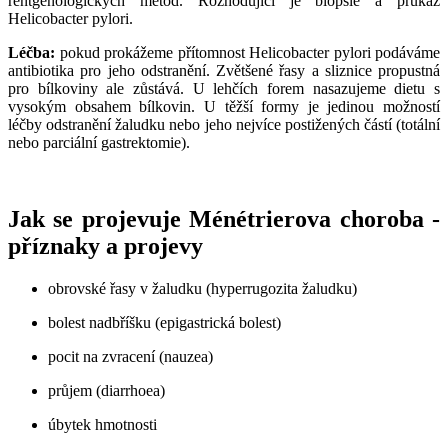
rentgenologických metod. Rozhodující je biopsie a průkaz
Helicobacter pylori.
Léčba:
pokud prokážeme přítomnost Helicobacter pylori podáváme
antibiotika pro jeho odstranění. Zvětšené řasy a sliznice propustná
pro bílkoviny ale zůstává. U lehčích forem nasazujeme dietu s
vysokým obsahem bílkovin. U těžší formy je jedinou možností
léčby odstranění žaludku nebo jeho nejvíce postižených částí (totální
nebo parciální gastrektomie).
Jak se projevuje Ménétrierova choroba -
příznaky a projevy
obrovské řasy v žaludku (hyperrugozita žaludku)
bolest nadbříšku (epigastrická bolest)
pocit na zvracení (nauzea)
průjem (diarrhoea)
úbytek hmotnosti