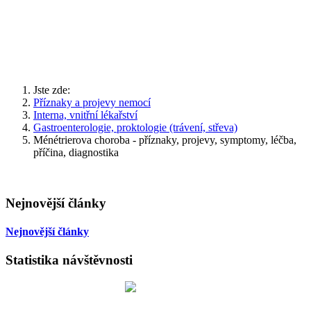
Jste zde:
Příznaky a projevy nemocí
Interna, vnitřní lékařství
Gastroenterologie, proktologie (trávení, střeva)
Ménétrierova choroba - příznaky, projevy, symptomy, léčba,
příčina, diagnostika
Nejnovější články
Nejnovější články
Statistika návštěvnosti