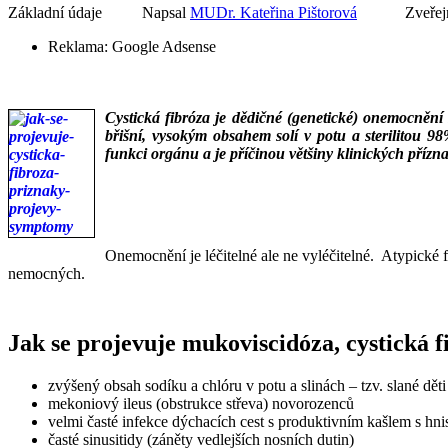
Základní údaje
Napsal
MUDr. Kateřina Pištorová
Zveřej
Reklama:
Google Adsense
Cystická fibróza je dědičné (genetické) onemocnění 
břišní, vysokým obsahem solí v potu a sterilitou 
funkci orgánu a je příčinou většiny klinických přízn
___
___
Onemocnění je léčitelné ale ne vyléčitelné. Atypické
nemocných.
Jak se projevuje mukoviscidóza, cystická 
zvýšený obsah sodíku a chlóru v potu a slinách – tzv. slané děti
mekoniový ileus (obstrukce střeva) novorozenců
velmi časté infekce dýchacích cest s produktivním kašlem s h
časté sinusitidy (záněty vedlejších nosních dutin)