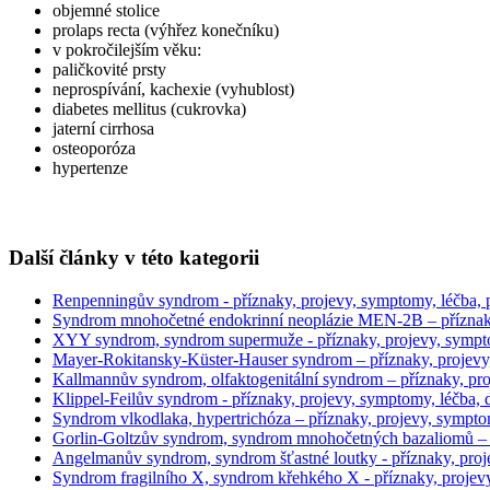
objemné stolice
prolaps recta (výhřez konečníku)
v pokročilejším věku:
paličkovité prsty
neprospívání, kachexie (vyhublost)
diabetes mellitus (cukrovka)
jaterní cirrhosa
osteoporóza
hypertenze
Další články v této kategorii
Renpenningův syndrom - příznaky, projevy, symptomy, léčba, p
Syndrom mnohočetné endokrinní neoplázie MEN-2B – příznak
XYY syndrom, syndrom supermuže - příznaky, projevy, symp
Mayer-Rokitansky-Küster-Hauser syndrom – příznaky, projevy, 
Kallmannův syndrom, olfaktogenitální syndrom – příznaky, pr
Klippel-Feilův syndrom - příznaky, projevy, symptomy, léčba, 
Syndrom vlkodlaka, hypertrichóza – příznaky, projevy, sympt
Gorlin-Goltzův syndrom, syndrom mnohočetných bazaliomů – 
Angelmanův syndrom, syndrom šťastné loutky - příznaky, pro
Syndrom fragilního X, syndrom křehkého X - příznaky, projevy,