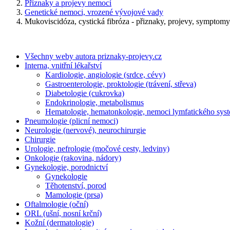
Příznaky a projevy nemocí
Genetické nemoci, vrozené vývojové vady
Mukoviscidóza, cystická fibróza - přiznaky, projevy, symptomy
Všechny weby autora priznaky-projevy.cz
Interna, vnitřní lékařství
Kardiologie, angiologie (srdce, cévy)
Gastroenterologie, proktologie (trávení, střeva)
Diabetologie (cukrovka)
Endokrinologie, metabolismus
Hematologie, hematonkologie, nemoci lymfatického sys
Pneumologie (plicní nemoci)
Neurologie (nervové), neurochirurgie
Chirurgie
Urologie, nefrologie (močové cesty, ledviny)
Onkologie (rakovina, nádory)
Gynekologie, porodnictví
Gynekologie
Těhotenství, porod
Mamologie (prsa)
Oftalmologie (oční)
ORL (ušní, nosní krční)
Kožní (dermatologie)