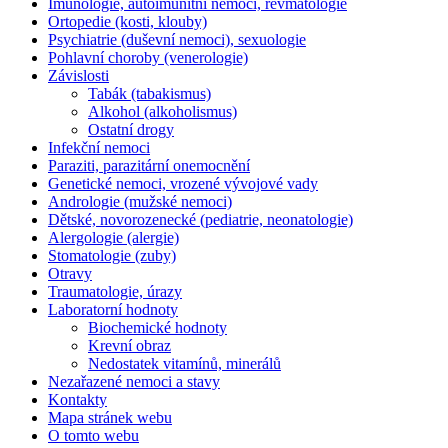
Imunologie, autoimunitní nemoci, revmatologie
Ortopedie (kosti, klouby)
Psychiatrie (duševní nemoci), sexuologie
Pohlavní choroby (venerologie)
Závislosti
Tabák (tabakismus)
Alkohol (alkoholismus)
Ostatní drogy
Infekční nemoci
Paraziti, parazitární onemocnění
Genetické nemoci, vrozené vývojové vady
Andrologie (mužské nemoci)
Dětské, novorozenecké (pediatrie, neonatologie)
Alergologie (alergie)
Stomatologie (zuby)
Otravy
Traumatologie, úrazy
Laboratorní hodnoty
Biochemické hodnoty
Krevní obraz
Nedostatek vitamínů, minerálů
Nezařazené nemoci a stavy
Kontakty
Mapa stránek webu
O tomto webu