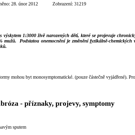
něno: 28. únor 2012
Zobrazení: 31219
s výskytem 1:3000 živě narozených dětí, které se projevuje chronick
98% mužů. Podstatou onemocnění je změnění fyzikálně-chemických v
aků.
 formy mohou byt monosymptomatické. (pouze částečně vyjádřené). Prog
fibróza - příznaky, projevy, symptomy
nisavým sputem