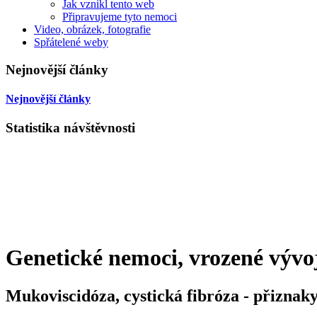
Jak vznikl tento web
Připravujeme tyto nemoci
Video, obrázek, fotografie
Spřátelené weby
Nejnovější články
Nejnovější články
Statistika návštěvnosti
Genetické nemoci, vrozené vývo
Mukoviscidóza, cystická fibróza - přiznak