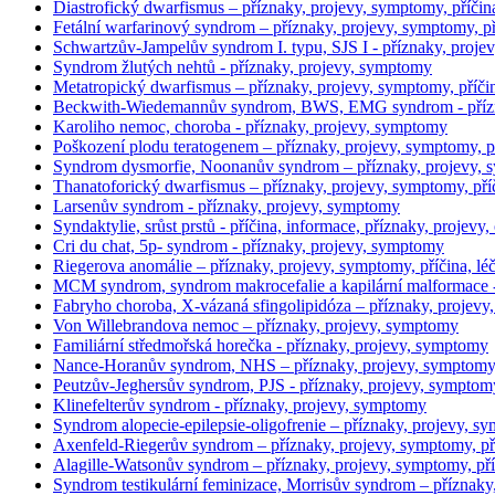
Diastrofický dwarfismus – příznaky, projevy, symptomy, příčina
Fetální warfarinový syndrom – příznaky, projevy, symptomy, př
Schwartzův-Jampelův syndrom I. typu, SJS I - příznaky, proj
Syndrom žlutých nehtů - příznaky, projevy, symptomy
Metatropický dwarfismus – příznaky, projevy, symptomy, příčin
Beckwith-Wiedemannův syndrom, BWS, EMG syndrom - přízn
Karoliho nemoc, choroba - příznaky, projevy, symptomy
Poškození plodu teratogenem – příznaky, projevy, symptomy, př
Syndrom dysmorfie, Noonanův syndrom – příznaky, projevy,
Thanatoforický dwarfismus – příznaky, projevy, symptomy, příč
Larsenův syndrom - příznaky, projevy, symptomy
Syndaktylie, srůst prstů - příčina, informace, příznaky, projevy, 
Cri du chat, 5p- syndrom - příznaky, projevy, symptomy
Riegerova anomálie – příznaky, projevy, symptomy, příčina, léč
MCM syndrom, syndrom makrocefalie a kapilární malformace -
Fabryho choroba, X-vázaná sfingolipidóza – příznaky, projev
Von Willebrandova nemoc – příznaky, projevy, symptomy
Familiární středmořská horečka - příznaky, projevy, symptomy
Nance-Horanův syndrom, NHS – příznaky, projevy, symptomy, př
Peutzův-Jeghersův syndrom, PJS - příznaky, projevy, symptom
Klinefelterův syndrom - příznaky, projevy, symptomy
Syndrom alopecie-epilepsie-oligofrenie – příznaky, projevy, sym
Axenfeld-Riegerův syndrom – příznaky, projevy, symptomy, pří
Alagille-Watsonův syndrom – příznaky, projevy, symptomy, příč
Syndrom testikulární feminizace, Morrisův syndrom – příznak