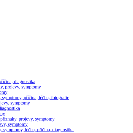
říčina, diagnostika
y, projevy, symptomy
tomy
symptomy, příčina, léčba, fotografie
ojevy, symptomy
diagnostika
omy
příznaky, projevy, symptomy
jevy, symptomy
 symptomy, léčba, příčina, diagnostika