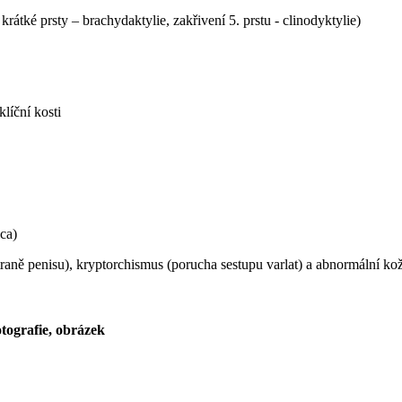
krátké prsty – brachydaktylie, zakřivení 5. prstu - clinodyktylie)
líční kosti
ica)
raně penisu), kryptorchismus (porucha sestupu varlat) a abnormální k
tografie, obrázek