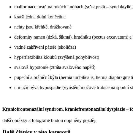
malformace prstů na rukách i nohách (srůst prstů – syndaktylie, 
kratší jedna dolní končetina
nehty jsou křehké, drážkované
deformity ramen (úzká, šikmá), hrudníku (pectus excavatum) a k
vadné zakřivení páteře (skolióza)
hyperflexibilita kloubů (zvýšená pohyblivost)
svalová hypotonie (ztráta svalového napětí)
pupeční a brániční kýla (hernia umbilicalis, hernia diaphragmat
u mužů bývá hypospadie (vyústění močové trubice na spodní st
Kraniofrontonazální syndrom, kraniofrontonazální dysplazie – fo
další obrázky a fotografie budou doplněny později
Další články v této kategorii