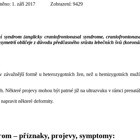
něno: 1. září 2017
Zobrazení: 9429
í syndrom (anglicky craniofrontonasal syndrome, craniofrontonasa
symetrií obličeje z důvodu předčasného srůstu lebečních švů (koroná
 závažnější formě u heterozygotních žen, než u hemizygotních mužů,
ch. Některé projevy mohou být patrné již na ultrazvuku v rámci prenatál
 napravit některé deformity.
drom – příznaky, projevy, symptomy: