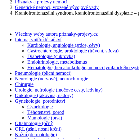
Příznaky a projevy nemocí
Genetické nemoci, vrozené vývojové vady
Kraniofrontonazální syndrom, kraniofrontonazální dysplazie – p
Všechny weby autora priznaky-projevy.cz
Interna, vnitřní lékařství
Kardiologie, angiologie (srdce, cévy)
Gastroenterologie, proktologie (trávení, střeva)
Diabetologie (cukrovka)
Endokrinologie, metabolismus
Hematologie, hematonkologie, nemoci lymfatického sys
Pneumologie (plicní nemoci)
Neurologie (nervové), neurochirurgie
Chirurgie
Urologie, nefrologie (močové cesty, ledviny)
Onkologie (rakovina, nádory)
Gynekologie, porodnictví
Gynekologie
Těhotenství, porod
Mamologie (prsa)
Oftalmologie (oční)
ORL (ušní, nosní krční)
Kožní (dermatologie)