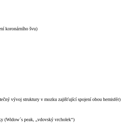
ní koronárního švu)
čný vývoj struktury v mozku zajišťující spojení obou hemisfér)
ičky (Widow´s peak, „vdovský vrcholek“)