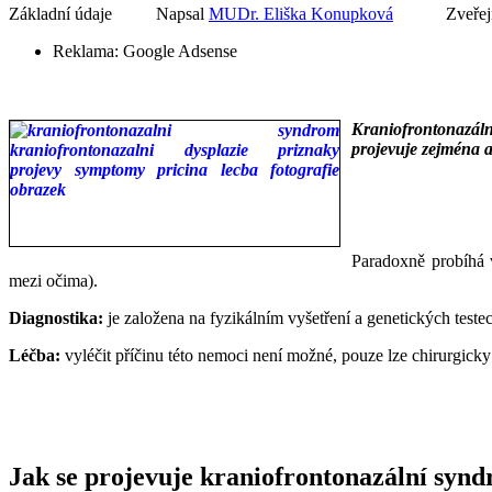
Základní údaje
Napsal
MUDr. Eliška Konupková
Zveřej
Reklama:
Google Adsense
Kraniofrontonazáln
projevuje zejména a
___
___
Paradoxně probíhá v
mezi očima).
Diagnostika:
je založena na fyzikálním vyšetření a genetických teste
Léčba:
vyléčit příčinu této nemoci není možné, pouze lze chirurgicky
Jak se projevuje kraniofrontonazální syn