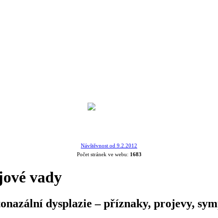
Návštěvnost od 9.2.2012
Počet stránek ve webu:
1683
jové vady
nazální dysplazie – příznaky, projevy, symp