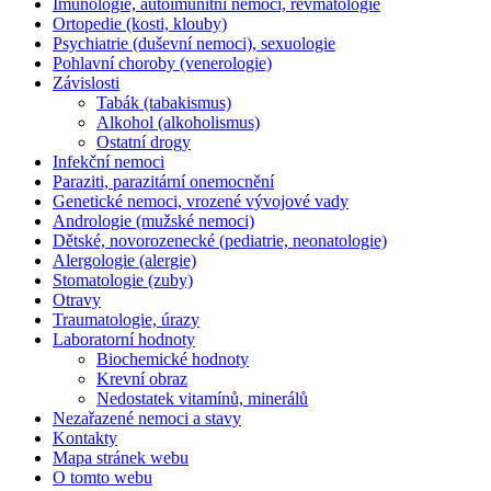
Imunologie, autoimunitní nemoci, revmatologie
Ortopedie (kosti, klouby)
Psychiatrie (duševní nemoci), sexuologie
Pohlavní choroby (venerologie)
Závislosti
Tabák (tabakismus)
Alkohol (alkoholismus)
Ostatní drogy
Infekční nemoci
Paraziti, parazitární onemocnění
Genetické nemoci, vrozené vývojové vady
Andrologie (mužské nemoci)
Dětské, novorozenecké (pediatrie, neonatologie)
Alergologie (alergie)
Stomatologie (zuby)
Otravy
Traumatologie, úrazy
Laboratorní hodnoty
Biochemické hodnoty
Krevní obraz
Nedostatek vitamínů, minerálů
Nezařazené nemoci a stavy
Kontakty
Mapa stránek webu
O tomto webu