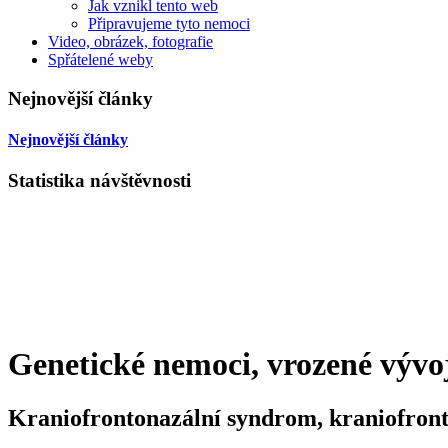
Jak vznikl tento web
Připravujeme tyto nemoci
Video, obrázek, fotografie
Spřátelené weby
Nejnovější články
Nejnovější články
Statistika návštěvnosti
Genetické nemoci, vrozené vývo
Kraniofrontonazální syndrom, kraniofronto