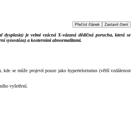
Přečíst článek
Zastavit čtení
l dysplasia) je velmi vzácná X-vázaná dědičná porucha, která se
rní synostóza) a kosterními abnormalitami.
 kde se může projevit pouze jako hypertelorismus (větší vzdálenost
ního vyšetření.