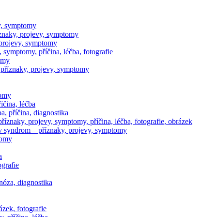
vy, symptomy
íznaky, projevy, symptomy
projevy, symptomy
symptomy, příčina, léčba, fotografie
omy
příznaky, projevy, symptomy
tomy
íčina, léčba
, příčina, diagnostika
říznaky, projevy, symptomy, příčina, léčba, fotografie, obrázek
 syndrom – příznaky, projevy, symptomy
tomy
a
grafie
nóza, diagnostika
ázek, fotografie