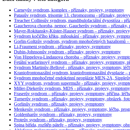
Carneyův syndrom, komplex - příznaky, projevy, symptomy
Patauův syndrom, trisomie 13. chromozomu - příznaky, proje
Treacher Collinsův syndrom, mandibulofaciální dysostóza - př
Gaucherova choroba, nemoc, Gaucherův syndrom – příznaky, 
Mayer-Rokitansky-Küster-Hauser syndrom – příznaky, projevy, 
Syndrom kočičího křiku, mňoukání - příznaky, projevy, sympt
Gorlin-Goltzův syndrom, syndrom mnohočetných bazaliomů – 
Li-Fraumeni syndrom - příznaky, projevy, symptomy
Dubin-Johnsonův syndrom - příznaky, projevy, symptomy
Von Hippelova-Lindauova choroba – příznaky, projevy, symp
Fetální warfarinový syndrom – příznaky, projevy, symptomy, př
Syndrom Martinův-Bellové - příznaky, projevy, symptomy, léčba
Kraniofrontonazální syndrom, kraniofrontonazální dysplazie – p
Syndrom mnohočetné endokrinní neoplázie MEN-2A, Sippleův
XYY syndrom, syndrom supermuže - příznaky, projevy, symp
Miller-Diekerův syndrom, MDS - příznaky, projevy, symptomy
Fraserův syndrom – příznaky, projevy, symptomy, příčina, léčb
Turnerův syndrom - příznaky, projevy, symptomy, obrázek, foto
Gorlinův syndrom - příznaky, projevy, symptomy
Menkesův syndrom - příznaky, projevy, symptomy, léčba, prog
Goldenharův syndrom - příznaky, projevy, symptomy
Proteův syndrom - příznaky, projevy, symptomy
Spina bifida, rozštěp páteře – příznaky, projevy, symptomy, obr