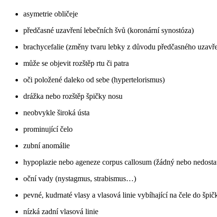
asymetrie obličeje
předčasné uzavření lebečních švů (koronární synostóza)
brachycefalie (změny tvaru lebky z důvodu předčasného uzavře
může se objevit rozštěp rtu či patra
oči položené daleko od sebe (hypertelorismus)
drážka nebo rozštěp špičky nosu
neobvykle široká ústa
prominující čelo
zubní anomálie
hypoplazie nebo ageneze corpus callosum (žádný nebo nedostate
oční vady (nystagmus, strabismus…)
pevné, kudrnaté vlasy a vlasová linie vybíhající na čele do šp
nízká zadní vlasová linie