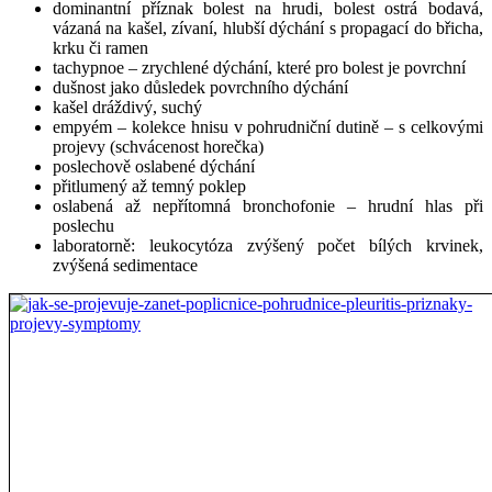
dominantní příznak bolest na hrudi, bolest ostrá bodavá,
vázaná na kašel, zívaní, hlubší dýchání s propagací do břicha,
krku či ramen
tachypnoe – zrychlené dýchání, které pro bolest je povrchní
hní
dušnost jako důsledek povrchního dýchání
kašel dráždivý, suchý
st
empyém – kolekce hnisu v pohrudniční dutině – s celkovými
projevy (schvácenost horečka)
dek
poslechově oslabené dýchání
hního
přitlumený až temný poklep
ní
oslabená až nepřítomná bronchofonie – hrudní hlas při
poslechu
laboratorně: leukocytóza zvýšený počet bílých krvinek,
vý,
zvýšená sedimentace
ém
ce
rudniční
vými
vy