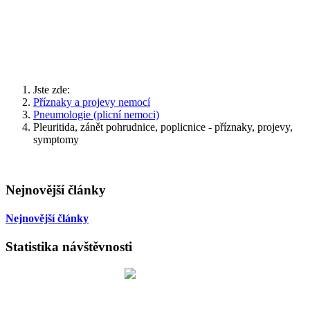
áničních
sech
cystitida
ku).
važnějším
Jste zde:
vem
Příznaky a projevy nemocí
tidy
Pneumologie (plicní nemoci)
Pleuritida, zánět pohrudnice, poplicnice - příznaky, projevy,
ém
symptomy
vá
ce
Nejnovější články
ní
.
ostika
Nejnovější články
í
Statistika návštěvnosti
u,
zvuku
íku.