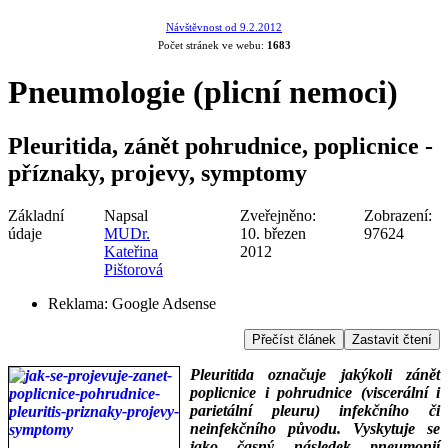
á
Návštěvnost od 9.2.2012
e
Počet stránek ve webu:
1683
ku
Pneumologie (plicní nemoci)
í
gie
du)
Pleuritida, zánět pohrudnice, poplicnice -
tidy.
příznaky, projevy, symptomy
há
Základní
Napsal
Zveřejněno:
Zobrazení:
vající
údaje
MUDr.
10. březen
97624
y
Kateřina
2012
iotika,
Pištorová
e
Reklama:
Google Adsense
e,
supresiva-
Přečíst článek
Zastavit čtení
í
Pleuritida označuje jakýkoli zánět
u)
poplicnice i pohrudnice (viscerální i
parietální pleuru) infekčního či
ky:
neinfekčního původu. Vyskytuje se
jako časný následek pneumonií