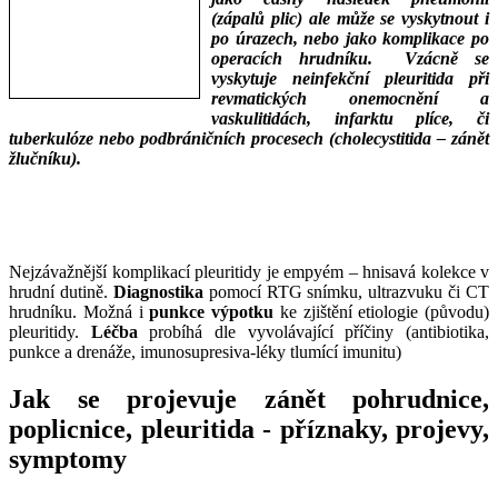
antní
(zápalů plic) ale může se vyskytnout i
ak
po úrazech, nebo jako komplikace po
operacích hrudníku. Vzácně se
vyskytuje neinfekční pleuritida při
revmatických onemocnění a
vaskulitidách, infarktu plíce, či
tuberkulóze nebo podbráničních procesech (cholecystitida – zánět
á,
žlučníku).
á
___
,
___
ní
Nejzávažnější komplikací pleuritidy je empyém – hnisavá kolekce v
agací
hrudní dutině.
Diagnostika
pomocí RTG snímku, ultrazvuku či CT
hrudníku. Možná i
punkce výpotku
ke zjištění etiologie (původu)
,
pleuritidy.
Léčba
probíhá dle vyvolávající příčiny (antibiotika,
punkce a drenáže, imunosupresiva-léky tlumící imunitu)
Jak se projevuje zánět pohrudnice,
pnoe
poplicnice, pleuritida - příznaky, projevy,
symptomy
lené
ní,