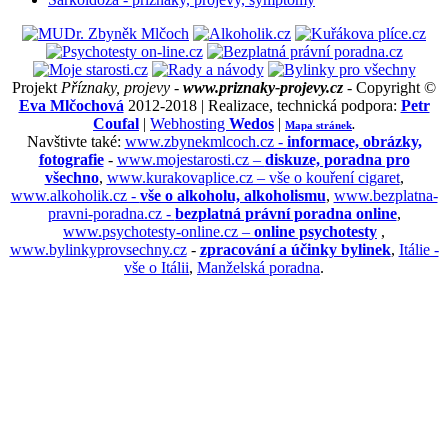
Projekt
Příznaky, projevy -
www.priznaky-projevy.cz
- Copyright ©
Eva Mlčochová
2012-2018 | Realizace, technická podpora:
Petr
Coufal
|
Webhosting
Wedos
|
Mapa stránek
.
Navštivte také:
www.zbynekmlcoch.cz -
informace, obrázky,
fotografie
-
www.mojestarosti.cz –
diskuze, poradna pro
všechno
,
www.kurakovaplice.cz – vše o kouření cigaret
,
www.alkoholik.cz -
vše o alkoholu, alkoholismu
,
www.bezplatna-
pravni-poradna.cz -
bezplatná právní poradna online
,
www.psychotesty-online.cz –
online psychotesty
,
www.bylinkyprovsechny.cz
-
zpracování a účinky bylinek
,
Itálie -
vše o Itálii
,
Manželská poradna
.