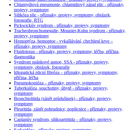
Chlamydiová pneumonie, chlamidiový zápal plic - příznaky,
projevy, symptomy
Silikóza plic - příznaky, projevy, symptomy, obrázek,
fotografie, RTG
Pickwickův syndrom - příznaky, projevy, symptomy
Tracheobronchomegalie, Mounier-Kuhn syndrom - příznaky,
projevy, symptomy
Hemoptýza, hemoptoe - vykašlávání, chrchlení krve –
příznaky, projevy, symptomy
Fluidotorax - příznaky, projevy, symptomy, léčba, příčina,
diagnostika
Syndrom spánkové apnoe, SSA - příznaky, projevy,
symptomy, obrázek, fotografie
Idiopatická plicní fibróza – příznaky, projevy, symptomy,
příčina, léčba
Pneumokonióza – příznaky, projevy, symptomy
Tuberkulóza, souchotiny, úbytě - příznaky, projevy,
symptomy
Bronchiolitida (zánět průdušinek) - příznaky, projevy,
symptomy
Pleuritida, zánět pohrudnice, poplicnice - příznaky, projevy,
symptomy
Caplanův syndrom, silikoartritida – příznaky, projevy,
symptomy
Sarkoidóza - příznaky, projevy, symptomy