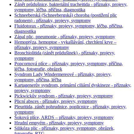
Zánět průdušnice, bakteriální tracheitida - příznaky, projevy,
symptomy, léčba, příčina, diagnostika
Schneeberská (Schneebergská) choroba (postižení plic
radonem) - příznaky, projevy, symptomy
Fluidotorax - příznaky, projevy, symptomy, léčba, příčina,
diagnostika
Zápal plic, pneumonie - příznaky, projevy, symptomy
Hemoptýza, hemoptoe - vykašlávání, chrchlení krve –
příznaky, projevy, symptomy
Bronchiolitida (zánět průdušinek) - příznaky, projevy,
symptomy
Popcornová plíce – příznaky, projevy, symptomy, příčina,
léčba, fotografie, obrázek
Syndrom Lady Windermereové - příznaky, projevy,
symptomy, příčina, léčba
Kartagenerův syndrom, primární ciliární dyskineze - příznaky,
projevy, symptomy
Pickwickův syndrom - příznaky, projevy, symptomy
Plicní absces - příznaky, projevy, symptomy
Pleuritida, zánět pohrudnice, poplicnice - příznaky, projevy,
symptomy
Šoková plíce, ARDS – příznaky, projevy, symptomy
Hrudní empyém - příznaky, projevy, symptomy
Silikóza plic - příznaky, projevy, symptomy, obrázek,
fotografie, RTG