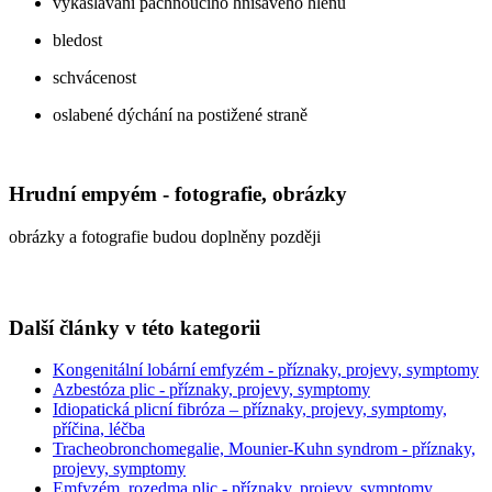
vykašlávání páchnoucího hnisavého hlenu
bledost
schvácenost
oslabené dýchání na postižené straně
Hrudní empyém - fotografie, obrázky
obrázky a fotografie budou doplněny později
Další články v této kategorii
Kongenitální lobární emfyzém - příznaky, projevy, symptomy
Azbestóza plic - příznaky, projevy, symptomy
Idiopatická plicní fibróza – příznaky, projevy, symptomy,
příčina, léčba
Tracheobronchomegalie, Mounier-Kuhn syndrom - příznaky,
projevy, symptomy
Emfyzém, rozedma plic - příznaky, projevy, symptomy