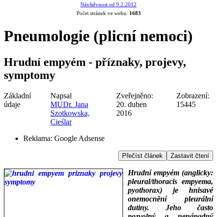
Návštěvnost od 9.2.2012
Počet stránek ve webu:
1683
Pneumologie (plicní nemoci)
Hrudní empyém - příznaky, projevy,
symptomy
Základní
Napsal
Zveřejněno:
Zobrazení:
údaje
MUDr. Jana
20. duben
15445
Szotkowska,
2016
Cieślar
Reklama:
Google Adsense
Přečíst článek
Zastavit čtení
Hrudní empyém (anglicky:
pleural/thoracis empyema,
pyothorax) je hnisavé
onemocnění pleurální
dutiny. Jeho často
pozvolný a nenápadný