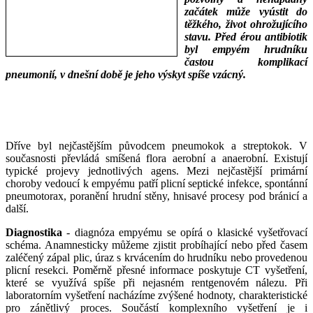
začátek může vyústit do
těžkého, život ohrožujícího
stavu. Před érou antibiotik
byl empyém hrudníku
častou komplikací
pneumonií, v dnešní době je jeho výskyt spíše vzácný.
___
___
Dříve byl nejčastějším původcem pneumokok a streptokok. V
současnosti převládá smíšená flora aerobní a anaerobní. Existují
typické projevy jednotlivých agens. Mezi nejčastější primární
choroby vedoucí k empyému patří plicní septické infekce, spontánní
pneumotorax, poranění hrudní stěny, hnisavé procesy pod bránicí a
další.
Diagnostika
- diagnóza empyému se opírá o klasické vyšetřovací
schéma. Anamnesticky můžeme zjistit probíhající nebo před časem
zaléčený zápal plic, úraz s krvácením do hrudníku nebo provedenou
plicní resekci. Poměrně přesné informace poskytuje CT vyšetření,
které se využívá spíše při nejasném rentgenovém nálezu. Při
laboratorním vyšetření nacházíme zvýšené hodnoty, charakteristické
pro zánětlivý proces. Součástí komplexního vyšetření je i