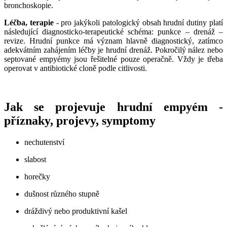
bronchoskopie.
Léčba, terapie
- pro jakýkoli patologický obsah hrudní dutiny platí
následující diagnosticko-terapeutické schéma: punkce – drenáž –
revize. Hrudní punkce má význam hlavně diagnostický, zatímco
adekvátním zahájením léčby je hrudní drenáž. Pokročilý nález nebo
septované empyémy jsou řešitelné pouze operačně. Vždy je třeba
operovat v antibiotické cloně podle citlivosti.
Jak se projevuje hrudní empyém -
příznaky, projevy, symptomy
nechutenství
slabost
horečky
dušnost různého stupně
dráždivý nebo produktivní kašel