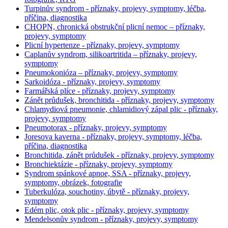
Turpinův syndrom - příznaky, projevy, symptomy, léčba,
příčina, diagnostika
CHOPN, chronická obstrukční plicní nemoc – příznaky,
projevy, symptomy
Plicní hypertenze - příznaky, projevy, symptomy
Caplanův syndrom, silikoartritida – příznaky, projevy,
symptomy
Pneumokonióza – příznaky, projevy, symptomy
Sarkoidóza - příznaky, projevy, symptomy
Farmářská plíce - příznaky, projevy, symptomy
Zánět průdušek, bronchitida - příznaky, projevy, symptomy
Chlamydiová pneumonie, chlamidiový zápal plic - příznaky,
projevy, symptomy
Pneumotorax - příznaky, projevy, symptomy
Joresova kaverna - příznaky, projevy, symptomy, léčba,
příčina, diagnostika
Bronchitida, zánět průdušek - příznaky, projevy, symptomy
Bronchiektázie - příznaky, projevy, symptomy
Syndrom spánkové apnoe, SSA - příznaky, projevy,
symptomy, obrázek, fotografie
Tuberkulóza, souchotiny, úbytě - příznaky, projevy,
symptomy
Edém plic, otok plic - příznaky, projevy, symptomy
Mendelsonův syndrom - příznaky, projevy, symptomy