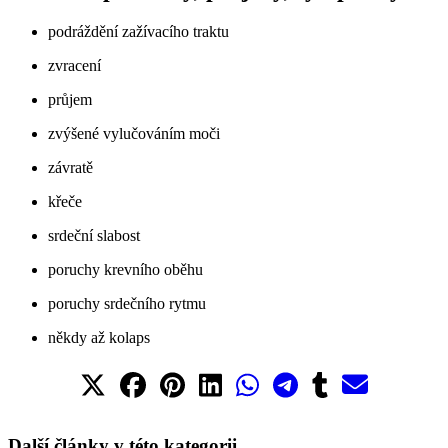
podráždění zažívacího traktu
zvracení
průjem
zvýšené vylučováním moči
závratě
křeče
srdeční slabost
poruchy krevního oběhu
poruchy srdečního rytmu
někdy až kolaps
Další články v této kategorii