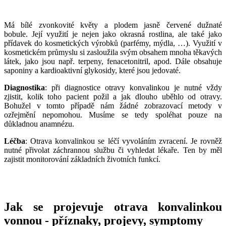
___
Má bílé zvonkovité květy a plodem jasně červené dužnaté
bobule. Její využití je nejen jako okrasná rostlina, ale také jako
přídavek do kosmetických výrobků (parfémy, mýdla, …). Využití v
kosmetickém průmyslu si zasloužila svým obsahem mnoha těkavých
látek, jako jsou např. terpeny, fenacetonitril, apod. Dále obsahuje
saponiny a kardioaktivní glykosidy, které jsou jedovaté.
Diagnostika
: při diagnostice otravy konvalinkou je nutné vždy
zjistit, kolik toho pacient požil a jak dlouho uběhlo od otravy.
Bohužel v tomto případě nám žádné zobrazovací metody v
ozřejmění nepomohou. Musíme se tedy spoléhat pouze na
důkladnou anamnézu.
Léčba
: Otrava konvalinkou se léčí vyvoláním zvracení. Je rovněž
nutné přivolat záchrannou službu či vyhledat lékaře. Ten by měl
zajistit monitorování základních životních funkcí.
Jak se projevuje otrava konvalinkou
vonnou - příznaky, projevy, symptomy