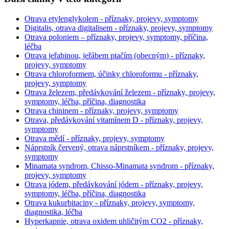
Otrava etylenglykolem - příznaky, projevy, symptomy
Digitalis, otrava digitalisem - příznaky, projevy, symptomy
Otrava poloniem – příznaky, projevy, symptomy, příčina,
léčba
Otrava jeřabinou, jeřábem ptačím (obecným) - příznaky,
projevy, symptomy
Otrava chloroformem, účinky chloroformu - příznaky,
projevy, symptomy
Otrava železem, předávkování železem - příznaky, projevy,
symptomy, léčba, příčina, diagnostika
Otrava chininem - příznaky, projevy, symptomy
Otrava, předávkování vitamínem D - příznaky, projevy,
symptomy
Otrava mědí - příznaky, projevy, symptomy
Náprstník červený, otrava náprstníkem - příznaky, projevy,
symptomy
Minamata syndrom, Chisso-Minamata syndrom - příznaky,
projevy, symptomy
Otrava jódem, předávkování jódem - příznaky, projevy,
symptomy, léčba, příčina, diagnostika
Otrava kukurbitaciny - příznaky, projevy, symptomy,
diagnostika, léčba
Hyperkapnie, otrava oxidem uhličitým CO2 - příznaky,