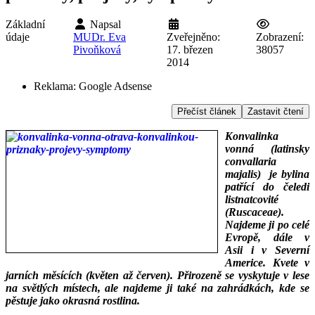
Základní
Napsal
údaje
MUDr. Eva
Zveřejněno:
Zobrazení:
Pivoňková
17. březen
38057
2014
Reklama:
Google Adsense
Přečíst článek
Zastavit čtení
Konvalinka
vonná (latinsky
convallaria
majalis) je bylina
patřící do čeledi
listnatcovité
(Ruscaceae).
Najdeme ji po celé
Evropě, dále v
Asii i v Severní
Americe. Kvete v
jarních měsících (květen až červen). Přirozeně se vyskytuje v lese
na světlých místech, ale najdeme ji také na zahrádkách, kde se
pěstuje jako okrasná rostlina.
___