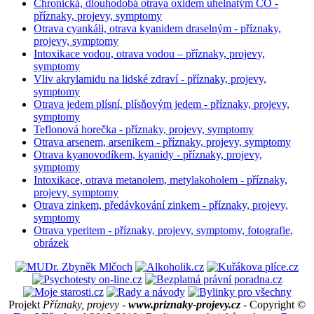
Chronická, dlouhodobá otrava oxidem uhelnatým CO -
příznaky, projevy, symptomy
Otrava cyankáli, otrava kyanidem draselným - příznaky,
projevy, symptomy
Intoxikace vodou, otrava vodou – příznaky, projevy,
symptomy
Vliv akrylamidu na lidské zdraví - příznaky, projevy,
symptomy
Otrava jedem plísní, plísňovým jedem - příznaky, projevy,
symptomy
Teflonová horečka - příznaky, projevy, symptomy
Otrava arsenem, arsenikem - příznaky, projevy, symptomy
Otrava kyanovodíkem, kyanidy - příznaky, projevy,
symptomy
Intoxikace, otrava metanolem, metylakoholem - příznaky,
projevy, symptomy
Otrava zinkem, předávkování zinkem - příznaky, projevy,
symptomy
Otrava yperitem - příznaky, projevy, symptomy, fotografie,
obrázek
Projekt
Příznaky, projevy -
www.priznaky-projevy.cz
- Copyright ©