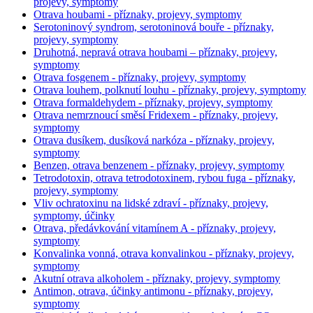
projevy, symptomy
Otrava houbami - příznaky, projevy, symptomy
Serotoninový syndrom, serotoninová bouře - příznaky,
projevy, symptomy
Druhotná, nepravá otrava houbami – příznaky, projevy,
symptomy
Otrava fosgenem - příznaky, projevy, symptomy
Otrava louhem, polknutí louhu - příznaky, projevy, symptomy
Otrava formaldehydem - příznaky, projevy, symptomy
Otrava nemrznoucí směsí Fridexem - příznaky, projevy,
symptomy
Otrava dusíkem, dusíková narkóza - příznaky, projevy,
symptomy
Benzen, otrava benzenem - příznaky, projevy, symptomy
Tetrodotoxin, otrava tetrodotoxinem, rybou fuga - příznaky,
projevy, symptomy
Vliv ochratoxinu na lidské zdraví - příznaky, projevy,
symptomy, účinky
Otrava, předávkování vitamínem A - příznaky, projevy,
symptomy
Konvalinka vonná, otrava konvalinkou - příznaky, projevy,
symptomy
Akutní otrava alkoholem - příznaky, projevy, symptomy
Antimon, otrava, účinky antimonu - příznaky, projevy,
symptomy