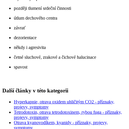
později tlumení srdeční činnosti
útlum dechového centra
závrať
dezorientace
někdy i agresivita
četné sluchové, zrakové a čichové halucinace
spavost
Další články v této kategorii
Hyperkapnie, otrava oxidem uhličitým CO2 - příznaky,
projevy, symptomy
Tetrodotoxin, otrava tetrodotoxinem, rybou fuga - příznaky,
projevy, symptomy
Otrava kyanovodíkem, kyanidy - příznaky, projevy,
symptomy