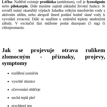
Léčba
: Naštěstí existuje
protilátka
(antidotum), což je
fyzostigmin
nebo
pilokarpin
. Dále musíme zajistit základní životní funkce. Je
rovněž nutný okamžitý výplach žaludku velkým množstvím vody s
aktivním uhlím, nebo alespoň ihned podání hodně slané vody k
vyvolání zvracení. Dále se snažíme o zmírnění teploty studenými
zábaly. V excitační fázi můžeme podat diazepam (5 mg) či
chlorpromazin.
Jak se projevuje otrava rulíkem
zlomocným - příznaky, projevy,
symptomy
rozšíření zorniček
vyschlé sliznice
zčervenání obličeje
suchá teplá pleť
zrychlený tep