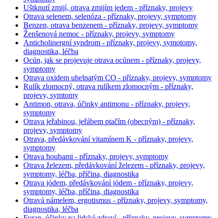
Uštknutí zmijí, otrava zmijím jedem - příznaky, projevy
Otrava selenem, selenóza - příznaky, projevy, symptomy
Benzen, otrava benzenem - příznaky, projevy, symptomy
Ženšenová nemoc - příznaky, projevy, symptomy
Anticholinergní syndrom - příznaky, projevy, symotomy,
diagnostika, léčba
Ocún, jak se projevuje otrava ocúnem - příznaky, projevy,
symptomy
Otrava oxidem uhelnatým CO - příznaky, projevy, symptomy
Rulík zlomocný, otrava rulíkem zlomocným - příznaky,
projevy, symtomy
Antimon, otrava, účinky antimonu - příznaky, projevy,
symptomy
Otrava jeřabinou, jeřábem ptačím (obecným) - příznaky,
projevy, symptomy
Otrava, předávkování vitamínem K - příznaky, projevy,
symptomy
Otrava houbami - příznaky, projevy, symptomy
Otrava železem, předávkování železem - příznaky, projevy,
symptomy, léčba, příčina, diagnostika
Otrava jódem, předávkování jódem - příznaky, projevy,
symptomy, léčba, příčina, diagnostika
Otravá námelem, ergotismus - příznaky, projevy, symptomy,
diagnostika, léčba
Furan, účinky na lidské zdraví - příznaky, projevy, symptomy