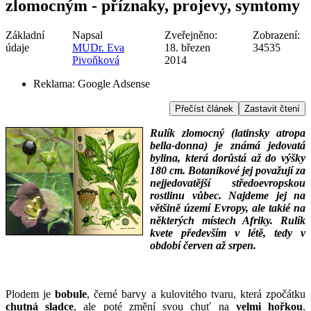
zlomocným - příznaky, projevy, symtomy
Základní
Napsal
Zveřejněno:
Zobrazení:
údaje
MUDr. Eva
18. březen
34535
Pivoňková
2014
Reklama:
Google Adsense
Přečíst článek
Zastavit čtení
Rulík zlomocný (latinsky atropa
bella-donna) je známá jedovatá
bylina, která dorůstá až do výšky
180 cm. Botanikové jej považují za
nejjedovatější středoevropskou
rostlinu vůbec. Najdeme jej na
většině území Evropy, ale takié na
některých místech Afriky.
Rulík
kvete především v létě, tedy v
období červen až srpen.
___
___
Plodem je
bobule
, černé barvy a kulovitého tvaru, která zpočátku
chutná sladce
, ale poté změní svou chuť na
velmi hořkou
.