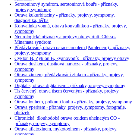
Serotoninový syndrom, serotoninová bouře - příznaky,
projevy, symptomy
Otrava kukurbitaciny - příznaky, projevy, symptomy,
diagnostika, léčba
Konvalinka vonná, otrava konvalinkou - příznaky, projevy,
symptomy
Neurologické příznaky a projevy otravy rtutí, Chisso-
Minamata syndrom
Předávkování, otrava paracetamolem (Paralenem) - příznaky,
projevy, symptomy
Cyklon B, Zyklon B, kyanovodík - příznaky, projevy otravy
Otrava dusíkem, dusíková narkóza - příznaky, projevy,
symptomy
Otrava zinkem, předávkování zinkem - příznaky, projevy,
symptomy
Digitalis, otrava digitalisem - příznaky, projevy, symptomy
Tis červený, otrava tisem červeným - příznaky, projevy,
symptomy
Otrava louhem, polknutí louhu - příznaky, projevy, symptomy
Otrava yperitem - příznaky, projevy, symptomy, fotografie,
obrázek
Chronická, dlouhodobá otrava oxidem uhelnatým CO -
příznaky, projevy, symptomy
Otrava aflatoxinem, mykotoxinem - příznaky, projevy,
symptomy