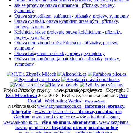
Jak se projevuje otrava durmanem - příznaky, projevy,
symptomy
Otrava sirovodíkem, sulfanem - příznaky, projevy, symptomy
Otrava cyankáli, otrava kyanidem draselným - příznaky,
projevy, symptomy
Kolchicin, jak se projevuje otrava kolchicinem - příznaky,
projevy, symptomy
Otrava nemrznoucí směsí Fridexem - příznaky, projevy,
symptomy
Otrava fosgenem - příznaky, projevy, symptomy
Otrava muchomůrkou (amatoxinem) - příznaky, projevy,
symptomy
Projekt
Příznaky, projevy -
www.priznaky-projevy.cz
- Copyright ©
Eva Mlčochová
2012-2018 | Realizace, technická podpora:
Petr
Coufal
|
Webhosting
Wedos
|
Mapa stránek
.
Navštivte také:
www.zbynekmlcoch.cz -
informace, obrázky,
fotografie
-
www.mojestarosti.cz –
diskuze, poradna pro
všechno
,
www.kurakovaplice.cz – vše o kouření cigaret
,
www.alkoholik.cz -
vše o alkoholu, alkoholismu
,
www.bezplatna-
pravni-poradna.cz -
bezplatná právní poradna online
,
www.psychotesty-online.cz –
online psychotesty
,