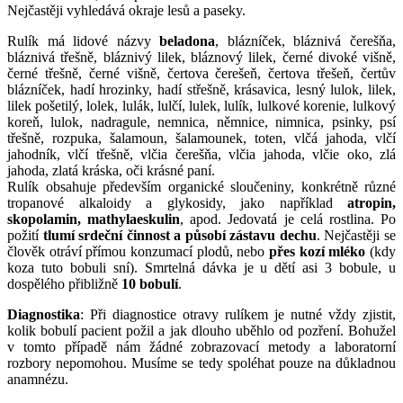
Nejčastěji vyhledává okraje lesů a paseky.
Rulík má lidové názvy
beladona
, blázníček, bláznivá čerešňa,
bláznivá třešně, bláznivý lilek, bláznový lilek, černé divoké višně,
černé třešně, černé višně, čertova čerešeň, čertova třešeň, čertův
blázníček, hadí hrozinky, hadí střešně, krásavica, lesný lulok, lilek,
lilek pošetilý, lolek, lulák, lulčí, lulek, lulík, lulkové korenie, lulkový
koreň, lulok, nadragule, nemnica, němnice, nimnica, psinky, psí
třešně, rozpuka, šalamoun, šalamounek, toten, vlčá jahoda, vlčí
jahodník, vlčí třešně, vlčia čerešňa, vlčia jahoda, vlčie oko, zlá
jahoda, zlatá kráska, oči krásné paní.
Rulík obsahuje především organické sloučeniny, konkrétně různé
tropanové alkaloidy a glykosidy, jako například
atropin,
skopolamin, mathylaeskulin
, apod. Jedovatá je celá rostlina. Po
požití
tlumí srdeční činnost a působí zástavu dechu
. Nejčastěji se
člověk otráví přímou konzumací plodů, nebo
přes kozí mléko
(kdy
koza tuto bobuli sní). Smrtelná dávka je u dětí asi 3 bobule, u
dospělého přibližně
10 bobulí
.
Diagnostika
: Při diagnostice otravy rulíkem je nutné vždy zjistit,
kolik bobulí pacient požil a jak dlouho uběhlo od pozření. Bohužel
v tomto případě nám žádné zobrazovací metody a laboratorní
rozbory nepomohou. Musíme se tedy spoléhat pouze na důkladnou
anamnézu.