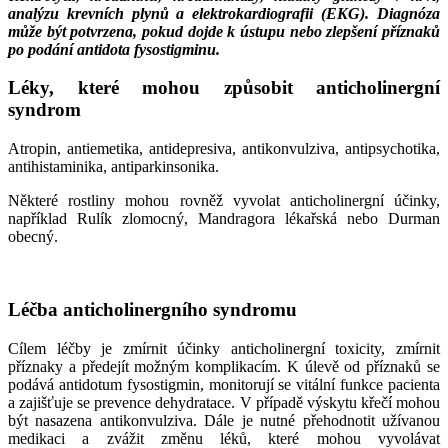
analýzu krevních plynů a elektrokardiografii (EKG). Diagnóza
může být potvrzena, pokud dojde k ústupu nebo zlepšení příznaků
po podání antidota fysostigminu.
Léky, které mohou způsobit anticholinergní
syndrom
Atropin, antiemetika, antidepresiva, antikonvulziva, antipsychotika,
antihistaminika, antiparkinsonika.
Některé rostliny mohou rovněž vyvolat anticholinergní účinky,
například Rulík zlomocný, Mandragora lékařská nebo Durman
obecný.
Léčba anticholinergního syndromu
Cílem léčby je zmírnit účinky anticholinergní toxicity, zmírnit
příznaky a předejít možným komplikacím. K úlevě od příznaků se
podává antidotum fysostigmin, monitorují se vitální funkce pacienta
a zajišťuje se prevence dehydratace. V případě výskytu křečí mohou
být nasazena antikonvulziva. Dále je nutné přehodnotit užívanou
medikaci a zvážit změnu léků, které mohou vyvolávat