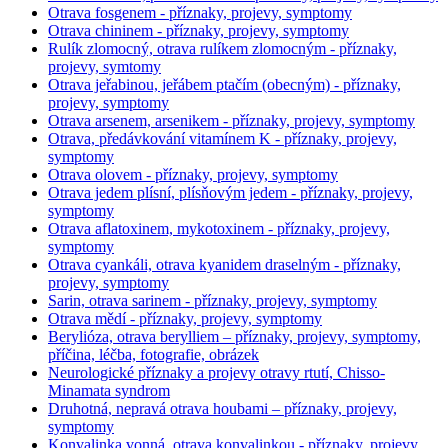
Otrava fosgenem - příznaky, projevy, symptomy
Otrava chininem - příznaky, projevy, symptomy
Rulík zlomocný, otrava rulíkem zlomocným - příznaky,
projevy, symtomy
Otrava jeřabinou, jeřábem ptačím (obecným) - příznaky,
projevy, symptomy
Otrava arsenem, arsenikem - příznaky, projevy, symptomy
Otrava, předávkování vitamínem K - příznaky, projevy,
symptomy
Otrava olovem - příznaky, projevy, symptomy
Otrava jedem plísní, plísňovým jedem - příznaky, projevy,
symptomy
Otrava aflatoxinem, mykotoxinem - příznaky, projevy,
symptomy
Otrava cyankáli, otrava kyanidem draselným - příznaky,
projevy, symptomy
Sarin, otrava sarinem - příznaky, projevy, symptomy
Otrava mědí - příznaky, projevy, symptomy
Berylióza, otrava berylliem – příznaky, projevy, symptomy,
příčina, léčba, fotografie, obrázek
Neurologické příznaky a projevy otravy rtutí, Chisso-
Minamata syndrom
Druhotná, nepravá otrava houbami – příznaky, projevy,
symptomy
Konvalinka vonná, otrava konvalinkou - příznaky, projevy,