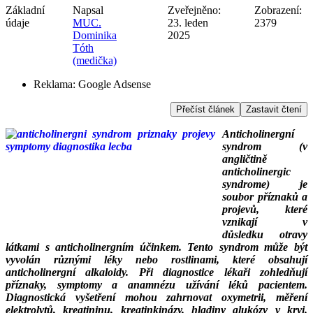
Základní
Napsal
Zveřejněno:
Zobrazení:
údaje
MUC.
23. leden
2379
Dominika
2025
Tóth
(medička)
Reklama:
Google Adsense
Přečíst článek
Zastavit čtení
Anticholinergní
syndrom (v
angličtině
anticholinergic
syndrome) je
soubor příznaků a
projevů, které
vznikají v
důsledku otravy
látkami s anticholinergním účinkem. Tento syndrom může být
vyvolán různými léky nebo rostlinami, které obsahují
anticholinergní alkaloidy.
Při diagnostice lékaři zohledňují
příznaky, symptomy a anamnézu užívání léků pacientem.
Diagnostická vyšetření mohou zahrnovat oxymetrii, měření
elektrolytů, kreatininu, kreatinkinázy, hladiny glukózy v krvi,