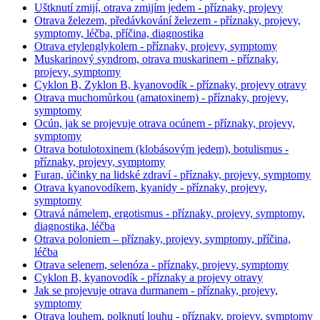
Uštknutí zmijí, otrava zmijím jedem - příznaky, projevy
Otrava železem, předávkování železem - příznaky, projevy,
symptomy, léčba, příčina, diagnostika
Otrava etylenglykolem - příznaky, projevy, symptomy
Muskarinový syndrom, otrava muskarinem - příznaky,
projevy, symptomy
Cyklon B, Zyklon B, kyanovodík - příznaky, projevy otravy
Otrava muchomůrkou (amatoxinem) - příznaky, projevy,
symptomy
Ocún, jak se projevuje otrava ocúnem - příznaky, projevy,
symptomy
Otrava botulotoxinem (klobásovým jedem), botulismus -
příznaky, projevy, symptomy
Furan, účinky na lidské zdraví - příznaky, projevy, symptomy
Otrava kyanovodíkem, kyanidy - příznaky, projevy,
symptomy
Otravá námelem, ergotismus - příznaky, projevy, symptomy,
diagnostika, léčba
Otrava poloniem – příznaky, projevy, symptomy, příčina,
léčba
Otrava selenem, selenóza - příznaky, projevy, symptomy
Cyklon B, kyanovodík - příznaky a projevy otravy
Jak se projevuje otrava durmanem - příznaky, projevy,
symptomy
Otrava louhem, polknutí louhu - příznaky, projevy, symptomy