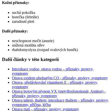
Kožní příznaky:
suchá pokožka
horečka (febrilie)
zarudnutí pleti
Další příznaky:
neschopnost močit (anurie)
snížená motilita střev
rhabdomyolyza (rozpad svalových buněk)
Další články v této kategorii
Intoxikace vodou, otrava vodou – příznaky, projevy,
symptomy
Otrava oxidem uhelnatým CO - příznaky, projevy, symptomy
Otrava, předávkování vitamínem E - příznaky, projevy,
symptomy
Otrava bojovým plynem VX (metylfosfonotionát, Amiton) -
příznaky, projevy, symptomy
Otrava taliem, thaliem, intoxikace thaliem – příznaky, projevy,
symptomy, příčina, léčba
Otrava rtutí – příznaky, projevy, symptomy