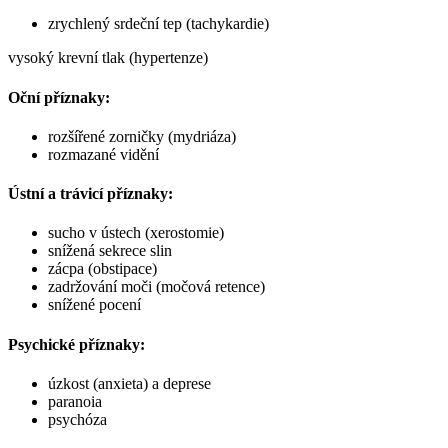
zrychlený srdeční tep (tachykardie)
vysoký krevní tlak (hypertenze)
Oční příznaky:
rozšířené zorničky (mydriáza)
rozmazané vidění
Ústní a trávicí příznaky:
sucho v ústech (xerostomie)
snížená sekrece slin
zácpa (obstipace)
zadržování moči (močová retence)
snížené pocení
Psychické příznaky:
úzkost (anxieta) a deprese
paranoia
psychóza