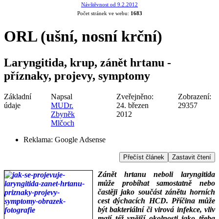
Návštěvnost od 9.2.2012
Počet stránek ve webu:
1683
ORL (ušní, nosní krční)
Laryngitida, krup, zánět hrtanu -
příznaky, projevy, symptomy
Základní
Napsal
Zveřejněno:
Zobrazení:
údaje
MUDr.
24. březen
29357
Zbyněk
2012
Mlčoch
Reklama:
Google Adsense
Přečíst článek
Zastavit čtení
Zánět hrtanu neboli laryngitida
může probíhat samostatně nebo
častěji jako součást zánětu horních
cest dýchacích HCD. Příčina může
být bakteriální či virová infekce, vliv
mají též vnější okolnosti jako třeba