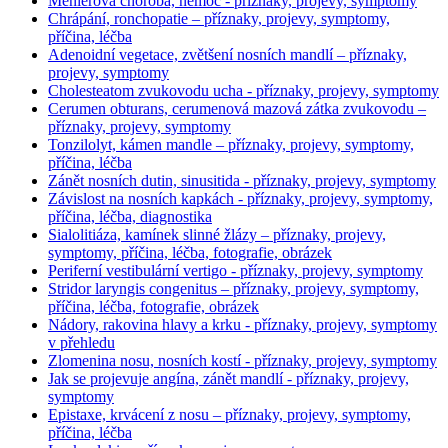
Méniérova choroba, nemoc - příznaky, projevy, symptomy
Chrápání, ronchopatie – příznaky, projevy, symptomy,
příčina, léčba
Adenoidní vegetace, zvětšení nosních mandlí – příznaky,
projevy, symptomy
Cholesteatom zvukovodu ucha - příznaky, projevy, symptomy
Cerumen obturans, cerumenová mazová zátka zvukovodu –
příznaky, projevy, symptomy
Tonzilolyt, kámen mandle – příznaky, projevy, symptomy,
příčina, léčba
Zánět nosních dutin, sinusitida - příznaky, projevy, symptomy
Závislost na nosních kapkách - příznaky, projevy, symptomy,
příčina, léčba, diagnostika
Sialolitiáza, kamínek slinné žlázy – příznaky, projevy,
symptomy, příčina, léčba, fotografie, obrázek
Periferní vestibulární vertigo - příznaky, projevy, symptomy
Stridor laryngis congenitus – příznaky, projevy, symptomy,
příčina, léčba, fotografie, obrázek
Nádory, rakovina hlavy a krku - příznaky, projevy, symptomy
v přehledu
Zlomenina nosu, nosních kostí - příznaky, projevy, symptomy
Jak se projevuje angína, zánět mandlí - příznaky, projevy,
symptomy
Epistaxe, krvácení z nosu – příznaky, projevy, symptomy,
příčina, léčba