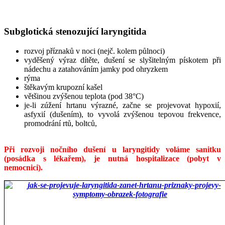
Subglotická stenozující laryngitida
rozvoj příznaků v noci (nejč. kolem půlnoci)
vyděšený výraz dítěte, dušení se slyšitelným pískotem při
nádechu a zatahováním jamky pod ohryzkem
rýma
štěkavým krupozní kašel
většinou zvýšenou teplota (pod 38°C)
je-li zúžení hrtanu výrazné, začne se projevovat hypoxií,
asfyxií (dušením), to vyvolá zvýšenou tepovou frekvence,
promodrání rtů, boltců,
Při rozvoji nočního dušení u laryngitidy voláme sanitku
(posádka s lékařem), je nutná hospitalizace (pobyt v
nemocnici).