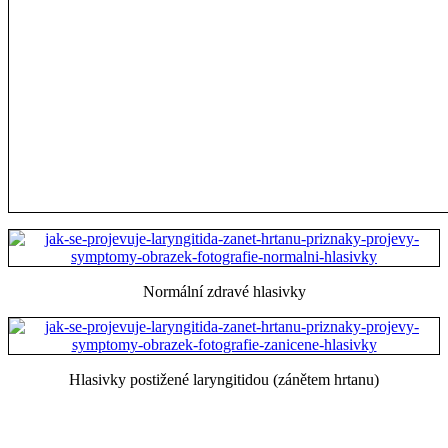
Normální zdravé hlasivky
Hlasivky postižené laryngitidou (zánětem hrtanu)