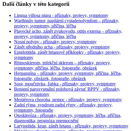
Další články v této kategorii
Lingua villosa nigra - příznaky, projevy, symptomy
Warthinův tumor, papilární cystadenolymfom – příznaky,
projevy, symptomy, příčina, léčba
Plavecké ucho, zánět zvukovodu, otitis externa – příznaky,
projevy, symptomy, příčina, léčba
Nosní polypy - příznaky, projevy, symptomy
Zánět středního ucha - příznaky, projevy, symptomy
Epiglotitida, zánět hrtanové příklopky - příznaky, projevy,
symptomy
Rhinosklerom, infekční sklerom – příznaky, projevy,
symptomy, příčina, léčba, fotografie, obrázek
Herpangína – příznaky, projevy, symptomy, příčina, léčba,
fotografie, obrázek, fotografie, obrázek
Soor, moučnivka, žabka - příznaky, projevy, symptomy
Benigní paroxysmální polohová závrať BPPV - příznaky,
projevy, symptomy
Meniérova choroba, nemoc - příznaky, projevy, symptomy
Zadní rýma, syndrom zadní rýmy - příznaky, projevy,
symptomy, fotografie
Otoskleróza - příznaky, projevy, symptomy, léčba, příčina,
diagnostika, prognóza onemocnění
Laryngitida, krup, zánět hrtanu - příznaky, projevy, symptomy