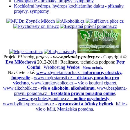
Leukoplakie - příznaky, projevy, symptomy
Kochleární hydrops, hydrops kochleárního duktu - příznaky,
projevy, symptomy
Projekt
Příznaky, projevy -
www.priznaky-projevy.cz
- Copyright ©
Eva Mlčochová
2012-2018 | Realizace, technická podpora:
Petr
Coufal
|
Webhosting
Wedos
|
Mapa stránek
.
Navštivte také:
www.zbynekmlcoch.cz -
informace, obrázky,
fotografie
-
www.mojestarosti.cz –
diskuze, poradna pro
všechno
,
www.kurakovaplice.cz – vše o kouření cigaret
,
www.alkoholik.cz -
vše o alkoholu, alkoholismu
,
www.bezplatna-
pravni-poradna.cz -
bezplatná právní poradna online
,
www.psychotesty-online.cz –
online psychotesty
,
www.bylinkyprovsechny.cz
-
zpracování a účinky bylinek
,
Itálie -
vše o Itálii
,
Manželská poradna
.