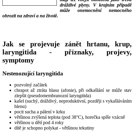
dráždivé plyny. V krajním případě
může onemocnění nemocného
ohrozit na zdraví a na životě.
___
___
Jak se projevuje zánět hrtanu, krup,
laryngitida - příznaky, projevy,
symptomy
Nestenozující laryngitida
pozvolný začátek
chrapot až ztráta hlasu (afonie), při odkašlání se může stav
zlepšit (pseudomembranozní laryngitida)
kašel (suchý, dráždivý, neproduktivní, později s vykašláváním
hlenu)
pocit sucha a pálení v krku
většinou zvýšená teplota (pod 38°C), horečka spíše vzácně
většinou u dětí pod 4 roky
dítě je schopno polykat - většinou tekutiny