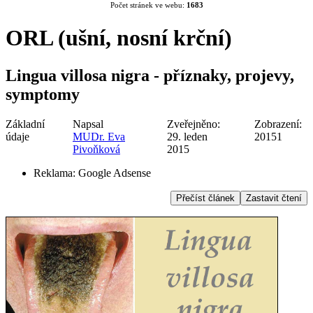
Počet stránek ve webu:
1683
ORL (ušní, nosní krční)
Lingua villosa nigra - příznaky, projevy,
symptomy
Základní
Napsal
Zveřejněno:
Zobrazení:
údaje
MUDr. Eva
29. leden
20151
Pivoňková
2015
Reklama:
Google Adsense
Přečíst článek
Zastavit čtení