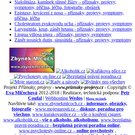
Sialolitiáza, kamínek slinné žlázy – příznaky, projevy,
symptomy, příčina, léčba, fotografie, obrázek
Epistaxe, krvácení z nosu – příznaky, projevy, symptomy,
příčina, léčba
Cholesteatom zvukovodu ucha - příznaky, projevy, symptomy
Laryngitida, krup, zánět hrtanu - příznaky, projevy, symptomy
Lingua villosa nigra - příznaky, projevy, symptomy
Zánět nosních dutin, sinusitida - příznaky, projevy, symptomy
Projekt
Příznaky, projevy -
www.priznaky-projevy.cz
- Copyright ©
Eva Mlčochová
2012-2018 | Realizace, technická podpora:
Petr
Coufal
|
Webhosting
Wedos
|
Mapa stránek
.
Navštivte také:
www.zbynekmlcoch.cz -
informace, obrázky,
fotografie
-
www.mojestarosti.cz –
diskuze, poradna pro
všechno
,
www.kurakovaplice.cz – vše o kouření cigaret
,
www.alkoholik.cz -
vše o alkoholu, alkoholismu
,
www.bezplatna-
pravni-poradna.cz -
bezplatná právní poradna online
,
www.psychotesty-online.cz –
online psychotesty
,