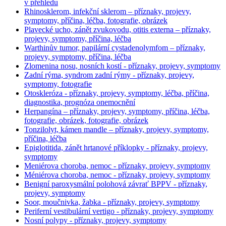
v přehledu
Rhinosklerom, infekční sklerom – příznaky, projevy,
symptomy, příčina, léčba, fotografie, obrázek
Plavecké ucho, zánět zvukovodu, otitis externa – příznaky,
projevy, symptomy, příčina, léčba
Warthinův tumor, papilární cystadenolymfom – příznaky,
projevy, symptomy, příčina, léčba
Zlomenina nosu, nosních kostí - příznaky, projevy, symptomy
Zadní rýma, syndrom zadní rýmy - příznaky, projevy,
symptomy, fotografie
Otoskleróza - příznaky, projevy, symptomy, léčba, příčina,
diagnostika, prognóza onemocnění
Herpangína – příznaky, projevy, symptomy, příčina, léčba,
fotografie, obrázek, fotografie, obrázek
Tonzilolyt, kámen mandle – příznaky, projevy, symptomy,
příčina, léčba
Epiglotitida, zánět hrtanové příklopky - příznaky, projevy,
symptomy
Meniérova choroba, nemoc - příznaky, projevy, symptomy
Méniérova choroba, nemoc - příznaky, projevy, symptomy
Benigní paroxysmální polohová závrať BPPV - příznaky,
projevy, symptomy
Soor, moučnivka, žabka - příznaky, projevy, symptomy
Periferní vestibulární vertigo - příznaky, projevy, symptomy
Nosní polypy - příznaky, projevy, symptomy