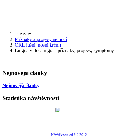
Jste zde:
Příznaky a projevy nemocí
ORL (ušní, nosní krční)
Lingua villosa nigra - příznaky, projevy, symptomy
Nejnovější články
Nejnovější články
Statistika návštěvnosti
Návštěvnost od 9.2.2012