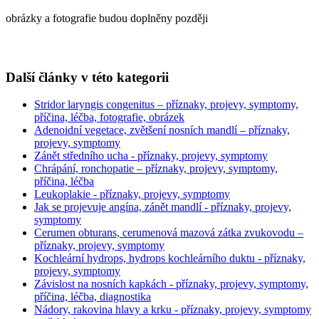
obrázky a fotografie budou doplněny později
Další články v této kategorii
Stridor laryngis congenitus – příznaky, projevy, symptomy,
příčina, léčba, fotografie, obrázek
Adenoidní vegetace, zvětšení nosních mandlí – příznaky,
projevy, symptomy
Zánět středního ucha - příznaky, projevy, symptomy
Chrápání, ronchopatie – příznaky, projevy, symptomy,
příčina, léčba
Leukoplakie - příznaky, projevy, symptomy
Jak se projevuje angína, zánět mandlí - příznaky, projevy,
symptomy
Cerumen obturans, cerumenová mazová zátka zvukovodu –
příznaky, projevy, symptomy
Kochleární hydrops, hydrops kochleárního duktu - příznaky,
projevy, symptomy
Závislost na nosních kapkách - příznaky, projevy, symptomy,
příčina, léčba, diagnostika
Nádory, rakovina hlavy a krku - příznaky, projevy, symptomy