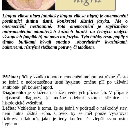
Lingua vilosa nigra (anglicky lingua villosa nigra) je onemocnění
postihující dutinu ústní, konkrétně sliznici jazyka. Jde o
onemocnění nezhoubné. Toto onemocnění je zapříčiněno
nahromaděním odumřelých kožních buněk na četných malých
výstupcích (papilách) na povrchu jazyka.
Tyto buňky resp. papily s
těmito buňkami bývají snadno „obarvitelné“ kvasinkami,
bakteriemi, různými složkami potravy či tabákem.
___
___
Příčina:
příčiny vzniku tohoto onemocnění mohou být různé. Často
se jedná o nedostatečnou ústní hygienu, změnu pH po užívání
antibiotik, při kouření apod.
Diagnostika
je založena na níže uvedených příznacích. V případě
nejasnosti diagnózy je možné odebrat vzorek sliznice na
histologické vyšetření.
Léčba:
Vzhledem k tomu, že se jedná v podstatě o neškodný stav,
není nutná žádná léčba. Člověk by se měl pouze vyvarovat
rizikových faktorů, jako je tedy kouření či zlepšit svou ústní
hygienu.