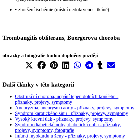
• zhoršení ischémie (místní nedokrvenost tkáně)
Trombangitis obliterans, Buergerova choroba
obrázky a fotografie budou doplněny později
Další články v této kategorii
Obstrukční choroba, ucpání tepen dolních končetin -
příznaky, projevy, symptomy
Aneuryzma, aneurysma aorty - příznaky, projevy, symptomy
Syndrom karotického sinu - příznaky, projevy, symptomy
Vysoký krevní tlak - příznaky, projevy, symptomy
Syndrom diabetické nohy, diabetická noha - příznaky,
projevy, symptomy, fotografie
Infarkt myokardu u ženy - příznaky, projevy, symptomy