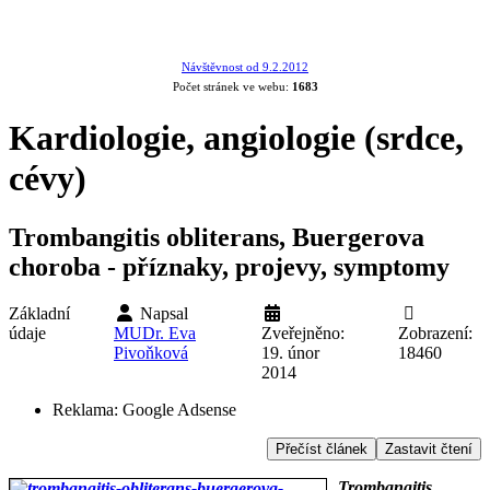
Návštěvnost od 9.2.2012
Počet stránek ve webu:
1683
Kardiologie, angiologie (srdce,
cévy)
Trombangitis obliterans, Buergerova
choroba - příznaky, projevy, symptomy
Základní
Napsal
údaje
MUDr. Eva
Zveřejněno:
Zobrazení:
Pivoňková
19. únor
18460
2014
Reklama:
Google Adsense
Přečíst článek
Zastavit čtení
Trombangitis