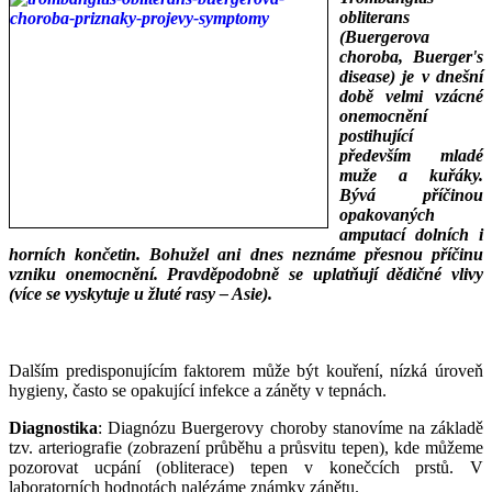
obliterans
(Buergerova
choroba, Buerger's
disease) je v dnešní
době velmi vzácné
onemocnění
postihující
především mladé
muže a kuřáky.
Bývá příčinou
opakovaných
amputací dolních i
horních končetin. Bohužel ani dnes neznáme přesnou příčinu
vzniku onemocnění. Pravděpodobně se uplatňují dědičné vlivy
(více se vyskytuje u žluté rasy – Asie).
___
___
Dalším predisponujícím faktorem může být kouření, nízká úroveň
hygieny, často se opakující infekce a záněty v tepnách.
Diagnostika
: Diagnózu Buergerovy choroby stanovíme na základě
tzv. arteriografie (zobrazení průběhu a průsvitu tepen), kde můžeme
pozorovat ucpání (obliterace) tepen v konečcích prstů. V
laboratorních hodnotách nalézáme známky zánětu.