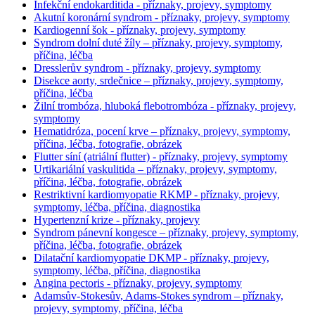
Infekční endokarditida - příznaky, projevy, symptomy
Akutní koronární syndrom - příznaky, projevy, symptomy
Kardiogenní šok - příznaky, projevy, symptomy
Syndrom dolní duté žíly – příznaky, projevy, symptomy,
příčina, léčba
Dresslerův syndrom - příznaky, projevy, symptomy
Disekce aorty, srdečnice – příznaky, projevy, symptomy,
příčina, léčba
Žilní trombóza, hluboká flebotrombóza - příznaky, projevy,
symptomy
Hematidróza, pocení krve – příznaky, projevy, symptomy,
příčina, léčba, fotografie, obrázek
Flutter síní (atriální flutter) - příznaky, projevy, symptomy
Urtikariální vaskulitida – příznaky, projevy, symptomy,
příčina, léčba, fotografie, obrázek
Restriktivní kardiomyopatie RKMP - příznaky, projevy,
symptomy, léčba, příčina, diagnostika
Hypertenzní krize - příznaky, projevy
Syndrom pánevní kongesce – příznaky, projevy, symptomy,
příčina, léčba, fotografie, obrázek
Dilatační kardiomyopatie DKMP - příznaky, projevy,
symptomy, léčba, příčina, diagnostika
Angina pectoris - příznaky, projevy, symptomy
Adamsův-Stokesův, Adams-Stokes syndrom – příznaky,
projevy, symptomy, příčina, léčba