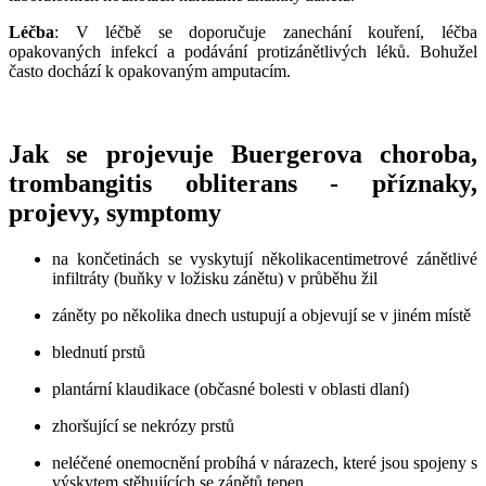
Léčba
: V léčbě se doporučuje zanechání kouření, léčba
opakovaných infekcí a podávání protizánětlivých léků. Bohužel
často dochází k opakovaným amputacím.
Jak se projevuje Buergerova choroba,
trombangitis obliterans - příznaky,
projevy, symptomy
na končetinách se vyskytují několikacentimetrové zánětlivé
infiltráty (buňky v ložisku zánětu) v průběhu žil
záněty po několika dnech ustupují a objevují se v jiném místě
blednutí prstů
plantární klaudikace (občasné bolesti v oblasti dlaní)
zhoršující se nekrózy prstů
neléčené onemocnění probíhá v nárazech, které jsou spojeny s
výskytem stěhujících se zánětů tepen