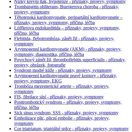
Nízký krevní tlak, hypotenze - příznaky, projevy, symptomy
Trombangitis obliterans, Buergerova choroba - příznaky,
projevy, symptomy
Těhotenská kardiomyopatie, peripartální kardiomyopatie –
příznaky, projevy, symptomy, příčina, léčba
Löfflerova endokarditida – příznaky, projevy, symptomy,
příčina, léčba
Flebitida, flebotrombóza, zánět žil - příznaky, projevy,
symptomy
Arytmogenní kardiomyopatie (AKM) - příznaky, projevy,
symptomy, diagnostika, příčina, léčba
Povrchový zánět žil, thromboflebitis superficialis - příznaky,
projevy, obrázek, fotografie
Syndrom modré kůže - příznaky, projevy, symptomy
Arytmogenní kardiomyopatie pravé komory - příznaky,
projevy, symptomy, EKG
Trombóza mezenterické arterie – příznaky, projevy,
symptomy
FIS, fibrilace síní - příznaky, projevy, symptomy
Posttrombotický syndrom – příznaky, projevy, symptomy,
příčina, léčba
Sick sinus syndrom, SSS - příznaky, projevy, symptomy
Embolizace plic, plicní embolie - příznaky, projevy,
symptomy
Cor triatriatum, triatriální srdce - příznaky, projevy, symptomy