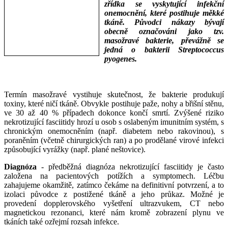
zřídka se vyskytující infekční
onemocnění, které postihuje měkké
tkáně. Původci nákazy bývají
obecně označováni jako tzv.
masožravé bakterie, převážně se
jedná o bakterii Streptococcus
pyogenes.
___
___
Termín masožravé vystihuje skutečnost, že bakterie produkují
toxiny, které ničí tkáně. Obvykle postihuje paže, nohy a břišní stěnu,
ve 30 až 40 % případech dokonce končí smrtí. Zvýšené riziko
nekrotizující fasciitidy hrozí u osob s oslabeným imunitním systém, s
chronickým onemocněním (např. diabetem nebo rakovinou), s
poraněním (včetně chirurgických ran) a po prodělané virové infekci
způsobující vyrážky (např. plané neštovice).
Diagnóza
- předběžná diagnóza nekrotizující fasciitidy je často
založena na pacientových potížích a symptomech. Léčbu
zahajujeme okamžitě, zatímco čekáme na definitivní potvrzení, a to
izolaci původce z postižené tkáně a jeho průkaz. Možné je
provedení dopplerovského vyšetření ultrazvukem, CT nebo
magnetickou rezonanci, které nám kromě zobrazení plynu ve
tkáních také ozřejmí rozsah infekce.