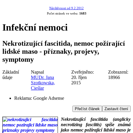
Návštěvnost od 9.2.2012
Počet stránek ve webu:
1683
Infekční nemoci
Nekrotizující fascitida, nemoc požírající
lidské maso - příznaky, projevy,
symptomy
Základní
Napsal
Zveřejněno:
Zobrazení:
údaje
MUDr. Jana
20. říjen
18966
Szotkowska,
2015
Cieślar
Reklama:
Google Adsense
Přečíst článek
Zastavit čtení
Nekrotizující fasciitida (anglicky
necrotizing fasciitis) spíše známá
jako nemoc požírající lidské maso je