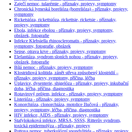
Zaječí nemoc, tularémie - příznaky, projevy, symptomy
Chronická lymeská borelióza (borrelióza) - příznaky, projevy,
symptomy
Ricketsióza, rickettsióza, rickettsie, ricketsie - příznaky,
projevy, symptomy
Ebola, infekce ebolou - příznaky, projevy, symptomy,
obrázek, fotografie
Infekce Klebsiella rhinoscleromatis - příznaky, projevy,
symptomy, fotografie, obrázek
Sepse, otrava krve - příznaky, projevy, symptomy
Elefantiáza, syndrom sloních nohou - příznaky, projevy,
obrázek, fotografie
Bílá nemoc - příznaky, projevy, symptomy
Klostridiová kolitida, zánět střeva způsobený klostridií –
příznaky, projevy, symptomy, příčina, léčba
Úplavice, dysenterie, shigelóza - příznaky, projevy, inkubační
doba, léčba, příčina, diagnostika
Rotavirový průjem, infekce - příznaky, projevy, symptomy
Listerióza - příznaky, projevy, symptomy
Konorchióza, clonorchiáza, motolice žlučová - příznaky,
projevy, symptomy, léčba, příčina, diagnostika
HIV infekce, AIDS - příznaky, projevy, symptomy
Stafylokoková infekce, MRSA, SSSS, Ritterův syndrom,
toxická epidermolýza - příznaky, projevy
Pottova nemoc, tuberkulózní spondylitida – příznaky, projevy,