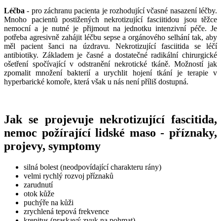
Léčba
- pro záchranu pacienta je rozhodující včasné nasazení léčby.
Mnoho pacientů postižených nekrotizující fasciitidou jsou těžce
nemocní a je nutné je přijmout na jednotku intenzivní péče. Je
potřeba agresivně zahájit léčbu sepse a orgánového selhání tak, aby
měl pacient šanci na úzdravu. Nekrotizující fasciitida se léčí
antibiotiky. Základem je časné a dostatečné radikální chirurgické
ošetření spočívající v odstranění nekrotické tkáně. Možností jak
zpomalit množení bakterií a urychlit hojení tkání je terapie v
hyperbarické komoře, která však u nás není příliš dostupná.
Jak se projevuje nekrotizující fascitida,
nemoc požírající lidské maso - příznaky,
projevy, symptomy
silná bolest (neodpovídající charakteru rány)
velmi rychlý rozvoj příznaků
zarudnutí
otok kůže
puchýře na kůži
zrychlená tepová frekvence
krepitus (praskavý zvuk na pohmat)