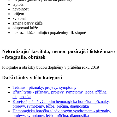
teplota
nevolnost
průjem
zvracení
změna barvy kůže
olupování kůže
nekróza kůže imitující popáleniny III. stupně
Nekrotizující fascitida, nemoc požírající lidské maso
- fotografie, obrázek
fotografie a obrázky budou doplněny v průběhu roku 2019
Další články v této kategorii
Tetanus - příznaky, projevy, symptomy
Břišní tyfus - příznaky, projevy, symptomy, léčba, příčina,
diagnostika
Korejská, dálně východní hemoragická horečka - příznaky,
projevy, symptomy, léčba, příčina, diagnostika
Hemoragická horečka s ledvinovým syndromem - příznaky,
projevy, symptomy, léčba, příčina, diagnostika