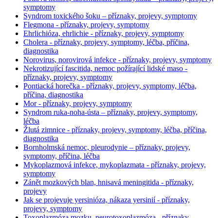
symptomy
Syndrom toxického šoku – příznaky, projevy, symptomy
Flegmona - příznaky, projevy, symptomy
Ehrlichióza, ehrlichie - příznaky, projevy, symptomy
Cholera - příznaky, projevy, symptomy, léčba, příčina,
diagnostika
Norovirus, norovirová infekce - příznaky, projevy, symptomy
Nekrotizující fascitida, nemoc požírající lidské maso -
příznaky, projevy, symptomy
Pontiacká horečka - příznaky, projevy, symptomy, léčba,
příčina, diagnostika
Mor - příznaky, projevy, symptomy
Syndrom ruka-noha-ústa – příznaky, projevy, symptomy,
léčba
Žlutá zimnice - příznaky, projevy, symptomy, léčba, příčina,
diagnostika
Bornholmská nemoc, pleurodynie – příznaky, projevy,
symptomy, příčina, léčba
Mykoplazmová infekce, mykoplazmata - příznaky, projevy,
symptomy
Zánět mozkových blan, hnisavá meningitida - příznaky,
projevy
Jak se projevuje yersinióza, nákaza yersinií - příznaky,
projevy, symptomy
Toxoplazmóza mozku, neurotoxoplazmóza - příznaky,