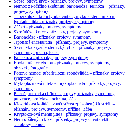
Sepse, otrava krve - příznaky, projevy, symptomy
Nemoc z kočičího škrábnutí, bartonelóza, felinóza – příznaky,
projevy, symptomy
Tuberkulózní krční lymfadenitida, mykobakteriální krční
lymfadenitida - příznaky, projevy, symptomy
Záškrt - příznaky, projevy, symptomy
Skrofulóza, krtice - příznaky, projevy, symptomy
Bartonelóza - příznaky, projevy, symptomy
Japonská encefalitida - příznaky, projevy, symptomy
Skvrnivka krysí, endemický tyfus – příznaky, projevy,
symptomy, příčina, léčba
Brucelóza - příznaky, projevy, symptomy
Ebola, infekce ebolou - příznaky, projevy, symptomy,
obrázek, fotografie
Pottova nemoc, tuberkulózní spondylitida – příznaky, projevy,
symptomy
Mykoplazmová infekce, mykoplazmata - příznaky, projevy,
symptomy
Prasečí, mexická chřipka - projevy, příznaky, symptomy,
prevence, profylaxe, ochrana, léčba.
Klostridiová kolitida, zánět střeva způsobený klostridií –
příznaky, projevy, symptomy, příčina, léčba
Kryptokoková meningitida - příznaky, projevy, symptomy
Nemoc šílených krav - příznaky, projevy Creutzfeldt-
Jakobovy nemoci