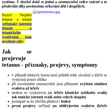
systému. V dnešní době se jedná o onemocnění velice vzácné a to
především díky povinnému očkování dětí i dospělých.
___
Pozor! Neplést
tetanus a tetanii
(
příznaky latentní
tetanie a
tetanického
syndromu jsou
uvedené zde
).
Jak se
projevuje
tetanus - příznaky, projevy, symptomy
v případě lehkých forem není průběh tolik závažný a křeče se
vyskytují pouze zřídka
při rozvinutém onemocnění jsou přítomné
zvýšená ztuhlost
svalstva až křeče
mohou se vyskytovat jak
křeče klonické (záškuby svalů)
tak tonické (strnutí svalů nebo celých skupin)
postupně se ke křečím přidává i
bolest
první projevy
začínají
na obličejovém svalstvu (křeče