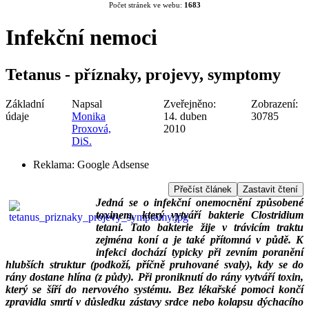
Počet stránek ve webu:
1683
Infekční nemoci
Tetanus - příznaky, projevy, symptomy
Základní
Napsal
Zveřejněno:
Zobrazení:
údaje
Monika
14. duben
30785
Proxová,
2010
DiS.
Reklama:
Google Adsense
Přečíst článek
Zastavit čtení
Jedná se o infekční onemocnění způsobené
toxinem, který vytváří bakterie Clostridium
tetani. Tato bakterie žije v trávicím traktu
zejména koní a je také přítomná v půdě. K
infekci dochází typicky při zevním poranění
hlubších struktur (podkoží, příčně pruhované svaly), kdy se do
rány dostane hlína (z půdy). Při proniknutí do rány vytváří toxin,
který se šíří do nervového systému. Bez lékařské pomoci končí
zpravidla smrtí v důsledku zástavy srdce nebo kolapsu dýchacího