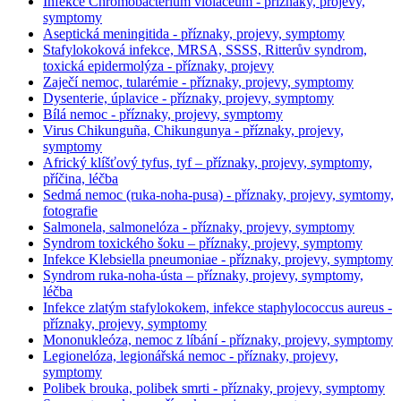
Infekce Chromobacterium violaceum - příznaky, projevy,
symptomy
Aseptická meningitida - příznaky, projevy, symptomy
Stafylokoková infekce, MRSA, SSSS, Ritterův syndrom,
toxická epidermolýza - příznaky, projevy
Zaječí nemoc, tularémie - příznaky, projevy, symptomy
Dysenterie, úplavice - příznaky, projevy, symptomy
Bílá nemoc - příznaky, projevy, symptomy
Virus Chikunguña, Chikungunya - příznaky, projevy,
symptomy
Africký klíšťový tyfus, tyf – příznaky, projevy, symptomy,
příčina, léčba
Sedmá nemoc (ruka-noha-pusa) - příznaky, projevy, symtomy,
fotografie
Salmonela, salmonelóza - příznaky, projevy, symptomy
Syndrom toxického šoku – příznaky, projevy, symptomy
Infekce Klebsiella pneumoniae - příznaky, projevy, symptomy
Syndrom ruka-noha-ústa – příznaky, projevy, symptomy,
léčba
Infekce zlatým stafylokokem, infekce staphylococcus aureus -
příznaky, projevy, symptomy
Mononukleóza, nemoc z líbání - příznaky, projevy, symptomy
Legionelóza, legionářská nemoc - příznaky, projevy,
symptomy
Polibek brouka, polibek smrti - příznaky, projevy, symptomy