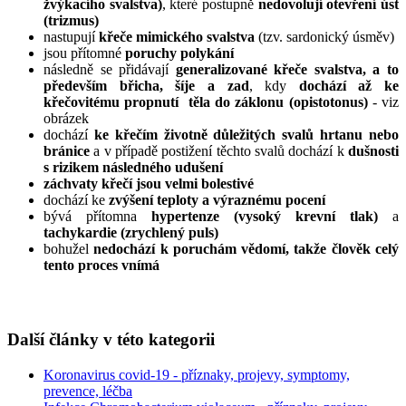
žvýkacího svalstva)
, které postupně
nedovolují otevření úst
(trizmus)
nastupují
křeče mimického svalstva
(tzv. sardonický úsměv)
jsou přítomné
poruchy polykání
následně se přidávají
generalizované křeče svalstva, a to
především břicha, šíje a zad
, kdy
dochází až ke
křečovitému propnutí těla do záklonu (opistotonus)
- viz
obrázek
dochází
ke křečím životně důležitých svalů hrtanu nebo
bránice
a v případě postižení těchto svalů dochází k
dušnosti
s rizikem následného udušení
záchvaty křečí jsou velmi bolestivé
dochází ke
zvýšení teploty a výraznému pocení
bývá přítomna
hypertenze (vysoký krevní tlak)
a
tachykardie (zrychlený puls)
bohužel
nedochází k poruchám vědomí, takže člověk celý
tento proces vnímá
Další články v této kategorii
Koronavirus covid-19 - příznaky, projevy, symptomy,
prevence, léčba