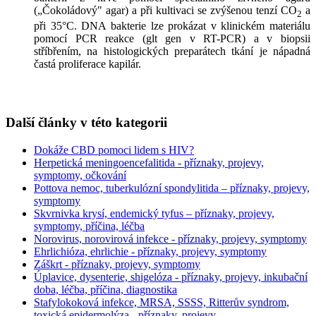
(„Čokoládový" agar) a při kultivaci se zvýšenou tenzí CO
a
2
při 35°C. DNA bakterie lze prokázat v klinickém materiálu
pomocí PCR reakce (glt gen v RT-PCR) a v biopsii
stříbřením, na histologických preparátech tkání je nápadná
častá proliferace kapilár.
Další články v této kategorii
Dokáže CBD pomoci lidem s HIV?
Herpetická meningoencefalitida - příznaky, projevy,
symptomy, očkování
Pottova nemoc, tuberkulózní spondylitida – příznaky, projevy,
symptomy
Skvrnivka krysí, endemický tyfus – příznaky, projevy,
symptomy, příčina, léčba
Norovirus, norovirová infekce - příznaky, projevy, symptomy
Ehrlichióza, ehrlichie - příznaky, projevy, symptomy
Záškrt - příznaky, projevy, symptomy
Úplavice, dysenterie, shigelóza - příznaky, projevy, inkubační
doba, léčba, příčina, diagnostika
Stafylokoková infekce, MRSA, SSSS, Ritterův syndrom,
toxická epidermolýza - příznaky, projevy