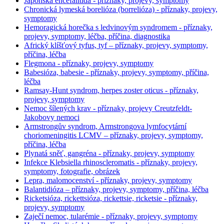
Japonská encefalitida - příznaky, projevy, symptomy
Chronická lymeská borelióza (borrelióza) - příznaky, projevy,
symptomy
Hemoragická horečka s ledvinovým syndromem - příznaky,
projevy, symptomy, léčba, příčina, diagnostika
Africký klíšťový tyfus, tyf – příznaky, projevy, symptomy,
příčina, léčba
Flegmona - příznaky, projevy, symptomy
Babesióza, babesie - příznaky, projevy, symptomy, příčina,
léčba
Ramsay-Hunt syndrom, herpes zoster oticus - příznaky,
projevy, symptomy
Nemoc šílených krav - příznaky, projevy Creutzfeldt-
Jakobovy nemoci
Armstrongův syndrom, Armstrongova lymfocytární
choriomeningitis LCMV – příznaky, projevy, symptomy,
příčina, léčba
Plynatá sněť, gangréna - příznaky, projevy, symptomy
Infekce Klebsiella rhinoscleromatis - příznaky, projevy,
symptomy, fotografie, obrázek
Lepra, malomocenství - příznaky, projevy, symptomy
Balantidióza – příznaky, projevy, symptomy, příčina, léčba
Ricketsióza, rickettsióza, rickettsie, ricketsie - příznaky,
projevy, symptomy
Zaječí nemoc, tularémie - příznaky, projevy, symptomy