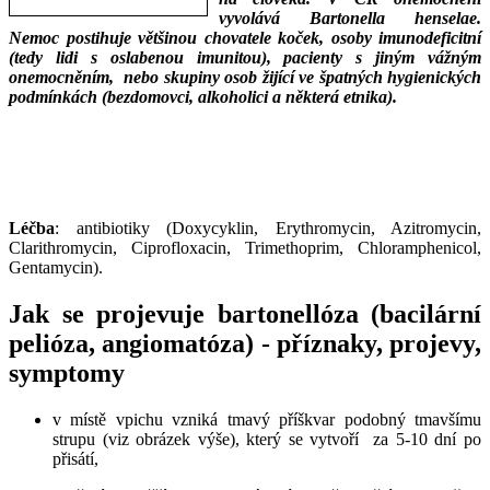
vyvolává Bartonella henselae.
Nemoc postihuje většinou chovatele koček, osoby imunodeficitní
(tedy lidi s oslabenou imunitou), pacienty s jiným vážným
onemocněním, nebo skupiny osob žijící ve špatných hygienických
podmínkách (bezdomovci, alkoholici a některá etnika).
___
___
Léčba
: antibiotiky (Doxycyklin, Erythromycin, Azitromycin,
Clarithromycin, Ciprofloxacin, Trimethoprim, Chloramphenicol,
Gentamycin).
Jak se projevuje bartonellóza (bacilární
pelióza, angiomatóza) - příznaky, projevy,
symptomy
v místě vpichu vzniká tmavý příškvar podobný tmavšímu
strupu (viz obrázek výše), který se vytvoří za 5-10 dní po
přisátí,