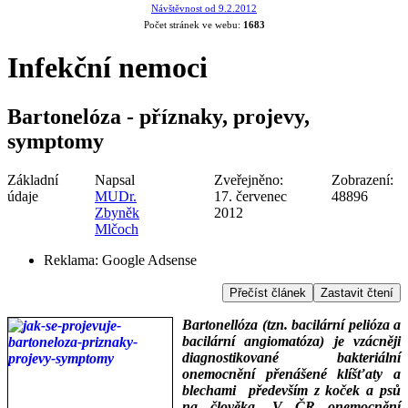
Návštěvnost od 9.2.2012
Počet stránek ve webu:
1683
Infekční nemoci
Bartonelóza - příznaky, projevy,
symptomy
Základní
Napsal
Zveřejněno:
Zobrazení:
údaje
MUDr.
17. červenec
48896
Zbyněk
2012
Mlčoch
Reklama:
Google Adsense
Přečíst článek
Zastavit čtení
Bartonellóza (tzn. bacilární pelióza a
bacilární angiomatóza) je vzácněji
diagnostikované bakteriální
onemocnění přenášené klíšťaty a
blechami především z koček a psů
na člověka. V ČR onemocnění