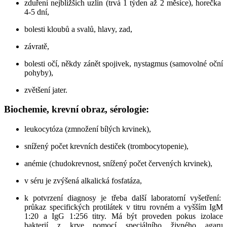
zduření nejbližších uzlin (trvá 1 týden až 2 měsíce), horečka
4-5 dní,
bolesti kloubů a svalů, hlavy, zad,
závratě,
bolesti očí, někdy zánět spojivek, nystagmus (samovolné oční
pohyby),
zvětšení jater.
Biochemie, krevní obraz, sérologie:
leukocytóza (zmnožení bílých krvinek),
snížený počet krevních destiček (trombocytopenie),
anémie (chudokrevnost, snížený počet červených krvinek),
v séru je zvýšená alkalická fosfatáza,
k potvrzení diagnosy je třeba další laboratorní vyšetření:
průkaz specifických protilátek v titru rovném a vyšším IgM
1:20 a IgG 1:256 titry. Má být proveden pokus izolace
bakterií z krve pomocí speciálního živného agaru