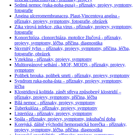
Sedmá nemoc (ruka-noha-pusa) - příznaky, projevy, symtomy,
fotografie
Angina ulceromembranacea, Plaut-Vincentova angína -
příznaky, projevy, symptomy, fotografie, obrázek
Zika virová infekce, zika virus - příznaky, projevy, symptomy,
fotografie
Konorchióza, clonorchiáza, motolice žlučová - příznaky,
projevy, symptomy, léčba, příčina, diagnostika
Skvrnitý tyfus – příznaky, projevy, symptomy, příčina, léčba,
fotografie, obrázek
Vzteklina - příznaky, projevy, symptomy
Multiorgánové selhání - MOF, MODS - příznaky, projevy,
symptomy
Polibek brouka, polibek smrti - příznaky, projevy, symptomy
Syndrom ruka-noha-ústa – příznaky, projevy, symptomy,
léčba
Klostridiová kolitida, zánět střeva způsobený klostridií –
příznaky, projevy, symptomy, příčina, léčba
Bílá nemoc - příznaky, projevy, symptomy
Tuberkulóza - příznaky, projevy, symptomy
Listerióza - příznaky, projevy, symptomy
Spála - příznaky, projevy, symptomy, inkubační doba
Korejská, dálně východní hemoragická horečka - příznaky,
projevy, symptomy, léčba, příčina, diagnostika