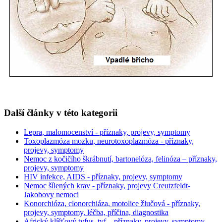
Další články v této kategorii
Lepra, malomocenství - příznaky, projevy, symptomy
Toxoplazmóza mozku, neurotoxoplazmóza - příznaky,
projevy, symptomy
Nemoc z kočičího škrábnutí, bartonelóza, felinóza – příznaky,
projevy, symptomy
HIV infekce, AIDS - příznaky, projevy, symptomy
Nemoc šílených krav - příznaky, projevy Creutzfeldt-
Jakobovy nemoci
Konorchióza, clonorchiáza, motolice žlučová - příznaky,
projevy, symptomy, léčba, příčina, diagnostika
Africký klíšťový tyfus, tyf – příznaky, projevy, symptomy,