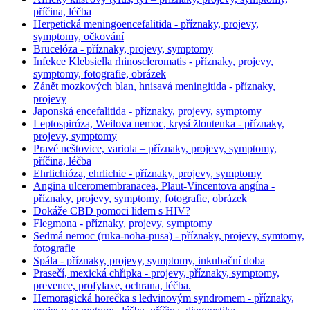
příčina, léčba
Herpetická meningoencefalitida - příznaky, projevy,
symptomy, očkování
Brucelóza - příznaky, projevy, symptomy
Infekce Klebsiella rhinoscleromatis - příznaky, projevy,
symptomy, fotografie, obrázek
Zánět mozkových blan, hnisavá meningitida - příznaky,
projevy
Japonská encefalitida - příznaky, projevy, symptomy
Leptospiróza, Weilova nemoc, krysí žloutenka - příznaky,
projevy, symptomy
Pravé neštovice, variola – příznaky, projevy, symptomy,
příčina, léčba
Ehrlichióza, ehrlichie - příznaky, projevy, symptomy
Angina ulceromembranacea, Plaut-Vincentova angína -
příznaky, projevy, symptomy, fotografie, obrázek
Dokáže CBD pomoci lidem s HIV?
Flegmona - příznaky, projevy, symptomy
Sedmá nemoc (ruka-noha-pusa) - příznaky, projevy, symtomy,
fotografie
Spála - příznaky, projevy, symptomy, inkubační doba
Prasečí, mexická chřipka - projevy, příznaky, symptomy,
prevence, profylaxe, ochrana, léčba.
Hemoragická horečka s ledvinovým syndromem - příznaky,