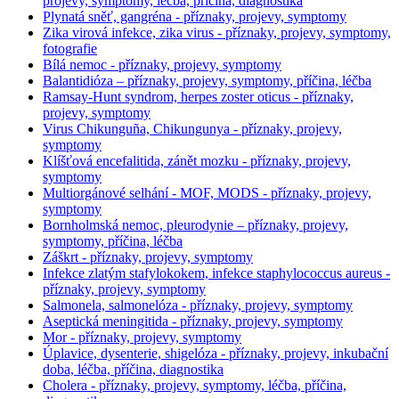
projevy, symptomy, léčba, příčina, diagnostika
Plynatá sněť, gangréna - příznaky, projevy, symptomy
Zika virová infekce, zika virus - příznaky, projevy, symptomy,
fotografie
Bílá nemoc - příznaky, projevy, symptomy
Balantidióza – příznaky, projevy, symptomy, příčina, léčba
Ramsay-Hunt syndrom, herpes zoster oticus - příznaky,
projevy, symptomy
Virus Chikunguña, Chikungunya - příznaky, projevy,
symptomy
Klíšťová encefalitida, zánět mozku - příznaky, projevy,
symptomy
Multiorgánové selhání - MOF, MODS - příznaky, projevy,
symptomy
Bornholmská nemoc, pleurodynie – příznaky, projevy,
symptomy, příčina, léčba
Záškrt - příznaky, projevy, symptomy
Infekce zlatým stafylokokem, infekce staphylococcus aureus -
příznaky, projevy, symptomy
Salmonela, salmonelóza - příznaky, projevy, symptomy
Aseptická meningitida - příznaky, projevy, symptomy
Mor - příznaky, projevy, symptomy
Úplavice, dysenterie, shigelóza - příznaky, projevy, inkubační
doba, léčba, příčina, diagnostika
Cholera - příznaky, projevy, symptomy, léčba, příčina,