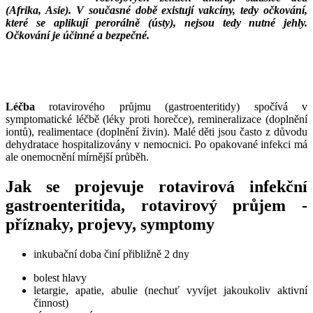
(Afrika, Asie). V současné době existují vakcíny, tedy očkování,
které se aplikují perorálně (ústy), nejsou tedy nutné jehly.
Očkování je účinné a bezpečné.
___
___
Léčba
rotavirového průjmu (gastroenteritidy) spočívá v
symptomatické léčbě (léky proti horečce), remineralizace (doplnění
iontů), realimentace (doplnění živin). Malé děti jsou často z důvodu
dehydratace hospitalizovány v nemocnici. Po opakované infekci má
ale onemocnění mírnější průběh.
Jak se projevuje rotavirová infekční
gastroenteritida, rotavirový průjem -
příznaky, projevy, symptomy
inkubační doba činí přibližně 2 dny
bolest hlavy
letargie, apatie, abulie (nechuť vyvíjet jakoukoliv aktivní
činnost)