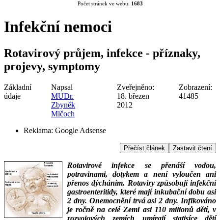
Počet stránek ve webu:
1683
Infekční nemoci
Rotavirový průjem, infekce - příznaky,
projevy, symptomy
Základní
Napsal
Zveřejněno:
Zobrazení:
údaje
MUDr.
18. březen
41485
Zbyněk
2012
Mlčoch
Reklama:
Google Adsense
Přečíst článek
Zastavit čtení
Rotavirové infekce se přenáší vodou,
potravinami, dotykem a není vyloučen ani
přenos dýcháním. Rotaviry způsobují infekční
gastroenteritidy, které mají inkubační dobu asi
2 dny. Onemocnění trvá asi 2 dny. Infikováno
je ročně na celé Zemi asi 110 milionů dětí, v
rozvojových zemích umírají statisíce dětí