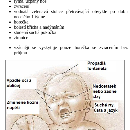
rýma, ucpaný nos
zvracení
vodnatá zelenavá stolice přetrvávající obvykle po dobu
necelého 1 týdne
horečka
bolestí břicha a nadýmáním
studená suchá pokožka
zimnice
vzácněji se vyskytuje pouze horečka se zvracením bez
průjmu.