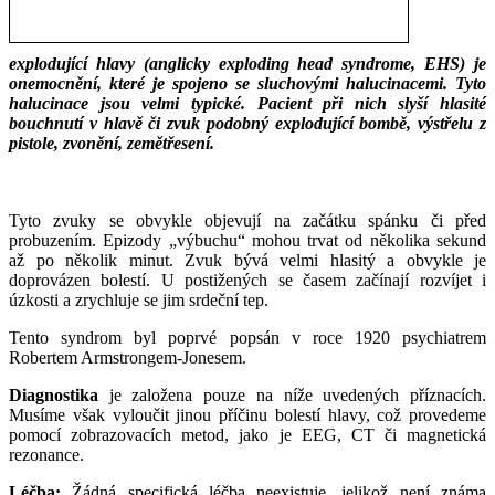
explodující hlavy (anglicky exploding head syndrome, EHS) je
onemocnění, které je spojeno se sluchovými halucinacemi. Tyto
halucinace jsou velmi typické. Pacient při nich slyší hlasité
bouchnutí v hlavě či zvuk podobný explodující bombě, výstřelu z
pistole,
zvonění, zemětřesení.
___
___
Tyto zvuky se obvykle objevují na začátku spánku či před
probuzením. Epizody „výbuchu“ mohou trvat od několika sekund
až po několik minut. Zvuk bývá velmi hlasitý a obvykle je
doprovázen bolestí. U postižených se časem začínají rozvíjet i
úzkosti a zrychluje se jim srdeční tep.
Tento syndrom byl poprvé popsán v roce 1920 psychiatrem
Robertem Armstrongem-Jonesem.
Diagnostika
je založena pouze na níže uvedených příznacích.
Musíme však vyloučit jinou příčinu bolestí hlavy, což provedeme
pomocí zobrazovacích metod, jako je EEG, CT či magnetická
rezonance.
Léčba:
Žádná specifická léčba neexistuje, jelikož není známa