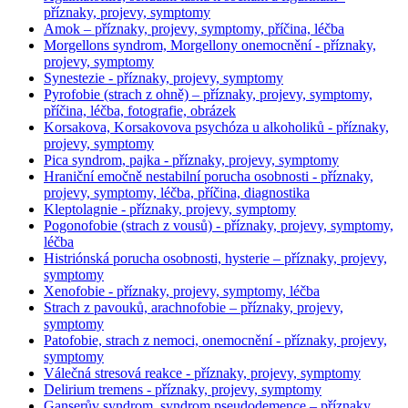
příznaky, projevy, symptomy
Amok – příznaky, projevy, symptomy, příčina, léčba
Morgellons syndrom, Morgellony onemocnění - příznaky,
projevy, symptomy
Synestezie - příznaky, projevy, symptomy
Pyrofobie (strach z ohně) – příznaky, projevy, symptomy,
příčina, léčba, fotografie, obrázek
Korsakova, Korsakovova psychóza u alkoholiků - příznaky,
projevy, symptomy
Pica syndrom, pajka - příznaky, projevy, symptomy
Hraniční emočně nestabilní porucha osobnosti - příznaky,
projevy, symptomy, léčba, příčina, diagnostika
Kleptolagnie - příznaky, projevy, symptomy
Pogonofobie (strach z vousů) - příznaky, projevy, symptomy,
léčba
Histriónská porucha osobnosti, hysterie – příznaky, projevy,
symptomy
Xenofobie - příznaky, projevy, symptomy, léčba
Strach z pavouků, arachnofobie – příznaky, projevy,
symptomy
Patofobie, strach z nemoci, onemocnění - příznaky, projevy,
symptomy
Válečná stresová reakce - příznaky, projevy, symptomy
Delirium tremens - příznaky, projevy, symptomy
Ganserův syndrom, syndrom pseudodemence – příznaky,