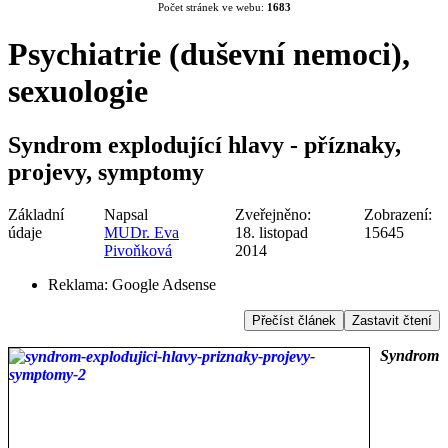
Počet stránek ve webu:
1683
Psychiatrie (duševní nemoci),
sexuologie
Syndrom explodující hlavy - příznaky,
projevy, symptomy
Základní
Napsal
Zveřejněno:
Zobrazení:
údaje
MUDr. Eva
18. listopad
15645
Pivoňková
2014
Reklama:
Google Adsense
Přečíst článek
Zastavit čtení
Syndrom