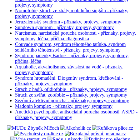
projevy, symptomy
Nomofobie, strach ze ztráty mobilního singálu - příznaky,
projevy, symptomy
Jeruzalémský syndrom - příznaky, projevy, symptomy
Sundown syndrom - příznaky, projevy, symptomy
Narcismus, narcistická porucha osobnosti - příznaky, projevy,
symptomy, léčba, příčina, diagnostika
Couvade syndrom, syndrom těhotného tatínka, syndrom
solidárního těhotenství - příznaky, projevy, symptomy
Syndrom panenky Barbie – příznaky, projevy, symptomy,
příčina, léčba
Aquaholie, akvaholismus, závislost na vodě - příznaky,
projevy, symptomy
Syndrom hromadění, Diogenův syndrom, křečkování -
příznaky, projevy, symptomy
Strach z hadů, ofidiofobie - příznaky, projevy, symptomy
Strach ze zvířat, zoofobie – příznaky, projevy, symptomy
Sezónní afektivní porucha - přiíznaky, projevy, symptomy
Madonin komplex - příznaky, projevy, symptomy
Anetická psychopatie, antisociální porucha osobnosti, ASPD -
příznaky, projevy, symptomy