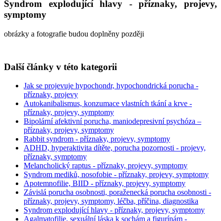
Syndrom explodující hlavy - příznaky, projevy,
symptomy
obrázky a fotografie budou doplněny později
Další články v této kategorii
Jak se projevuje hypochondr, hypochondrická porucha -
příznaky, projevy
Autokanibalismus, konzumace vlastních tkání a krve -
příznaky, projevy, symptomy
Bipolární afektivní porucha, maniodepresivní psychóza –
příznaky, projevy, symptomy
Rabbit syndrom - příznaky, projevy, symptomy
ADHD, hyperaktivita dítěte, porucha pozornosti - projevy,
příznaky, symptomy
Melancholický raptus - příznaky, projevy, symptomy
Syndrom mediků, nosofobie - příznaky, projevy, symptomy
Apotemnofilie, BIID - příznaky, projevy, symptomy
Závislá porucha osobnosti, poraženecká porucha osobnosti -
příznaky, projevy, symptomy, léčba, příčina, diagnostika
Syndrom explodující hlavy - příznaky, projevy, symptomy
Agalmatofilie, sexuální láska k sochám a figurínám -