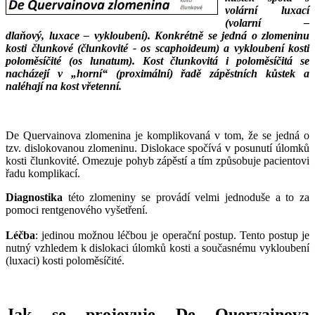
volární luxací
(volarní –
dlaňový, luxace – vykloubení). Konkrétně se jedná o zlomeninu
kosti člunkové (člunkovité - os scaphoideum) a vykloubení kosti
poloměsíčité (os lunatum). Kost člunkovitá i poloměsíčitá se
nacházejí v „horní“ (proximální) řadě zápěstních kůstek a
naléhají na kost vřetenní.
___
___
De Quervainova zlomenina je komplikovaná v tom, že se jedná o
tzv. dislokovanou zlomeninu. Dislokace spočívá v posunutí úlomků
kosti člunkovité. Omezuje pohyb zápěstí a tím způsobuje pacientovi
řadu komplikací.
Diagnostika
této zlomeniny se provádí velmi jednoduše a to za
pomoci rentgenového vyšetření.
Léčba
: jedinou možnou léčbou je operační postup. Tento postup je
nutný vzhledem k dislokaci úlomků kosti a současnému vykloubení
(luxaci) kosti poloměsíčité.
Jak se projevuje De Quervainova