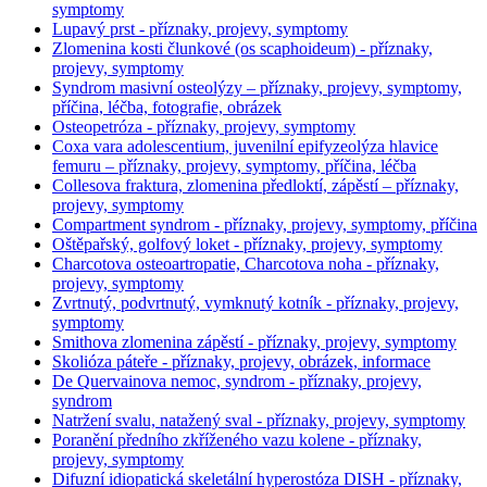
symptomy
Lupavý prst - příznaky, projevy, symptomy
Zlomenina kosti člunkové (os scaphoideum) - příznaky,
projevy, symptomy
Syndrom masivní osteolýzy – příznaky, projevy, symptomy,
příčina, léčba, fotografie, obrázek
Osteopetróza - příznaky, projevy, symptomy
Coxa vara adolescentium, juvenilní epifyzeolýza hlavice
femuru – příznaky, projevy, symptomy, příčina, léčba
Collesova fraktura, zlomenina předloktí, zápěstí – příznaky,
projevy, symptomy
Compartment syndrom - příznaky, projevy, symptomy, příčina
Oštěpařský, golfový loket - příznaky, projevy, symptomy
Charcotova osteoartropatie, Charcotova noha - příznaky,
projevy, symptomy
Zvrtnutý, podvrtnutý, vymknutý kotník - příznaky, projevy,
symptomy
Smithova zlomenina zápěstí - příznaky, projevy, symptomy
Skolióza páteře - příznaky, projevy, obrázek, informace
De Quervainova nemoc, syndrom - příznaky, projevy,
syndrom
Natržení svalu, natažený sval - příznaky, projevy, symptomy
Poranění předního zkříženého vazu kolene - příznaky,
projevy, symptomy
Difuzní idiopatická skeletální hyperostóza DISH - příznaky,