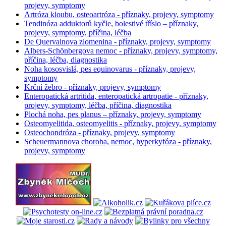
projevy, symptomy
Artróza kloubu, osteoartróza - příznaky, projevy, symptomy
Tendinóza adduktorů kyčle, bolestivé tříslo – příznaky,
projevy, symptomy, příčina, léčba
De Quervainova zlomenina - příznaky, projevy, symptomy
Albers-Schönbergova nemoc - příznaky, projevy, symptomy,
příčina, léčba, diagnostika
Noha kososvislá, pes equinovarus - příznaky, projevy,
symptomy
Krční žebro - příznaky, projevy, symptomy
Enteropatická artritida, enteropatická artropatie - příznaky,
projevy, symptomy, léčba, příčina, diagnostika
Plochá noha, pes planus – příznaky, projevy, symptomy
Osteomyelitida, osteomyelitis - příznaky, projevy, symptomy
Osteochondróza - příznaky, projevy, symptomy
Scheuermannova choroba, nemoc, hyperkyfóza - příznaky,
projevy, symptomy