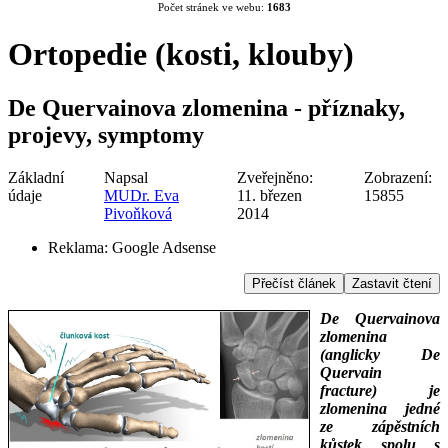
Počet stránek ve webu:
1683
Ortopedie (kosti, klouby)
De Quervainova zlomenina - příznaky,
projevy, symptomy
Základní
Napsal
Zveřejněno:
Zobrazení:
údaje
MUDr. Eva
11. březen
15855
Pivoňková
2014
Reklama:
Google Adsense
Přečíst článek
Zastavit čtení
De Quervainova
zlomenina
(anglicky De
Quervain
fracture) je
zlomenina jedné
ze zápěstních
kůstek spolu s