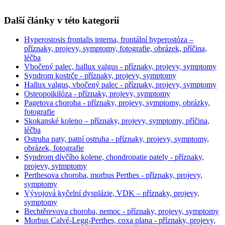
Další články v této kategorii
Hyperostosis frontalis interna, frontální hyperostóza –
příznaky, projevy, symptomy, fotografie, obrázek, příčina,
léčba
Vbočený palec, hallux valgus - příznaky, projevy, symptomy
Syndrom kostrče - příznaky, projevy, symptomy
Hallux valgus, vbočený palec - příznaky, projevy, symptomy
Osteopoikilóza - příznaky, projevy, symptomy
Pagetova choroba - příznaky, projevy, symptomy, obrázky,
fotografie
Skokanské koleno – příznaky, projevy, symptomy, příčina,
léčba
Ostruha paty, patní ostruha - příznaky, projevy, symptomy,
obrázek, fotografie
Syndrom dívčího kolene, chondropatie pately - příznaky,
projevy, sytmptomy
Perthesova choroba, morbus Perthes - příznaky, projevy,
symptomy
Vývojová kyčelní dysplázie, VDK – příznaky, projevy,
symptomy
Bechtěrevova choroba, nemoc - příznaky, projevy, symptomy
Morbus Calvé-Legg-Perthes, coxa plana - příznaky, projevy,