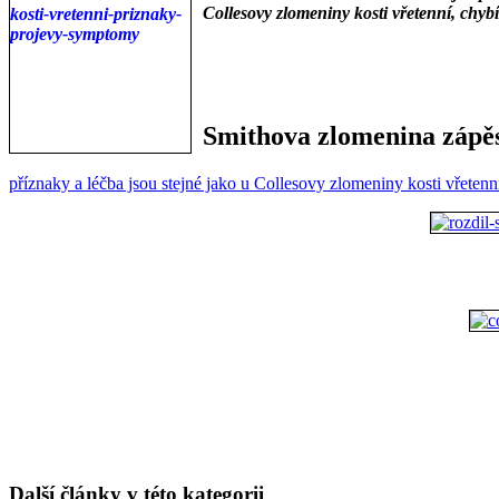
Collesovy zlomeniny kosti vřetenní, chyb
___
___
Smithova zlomenina zápěs
příznaky a léčba jsou stejné jako u Collesovy zlomeniny kosti vřetenn
Další články v této kategorii