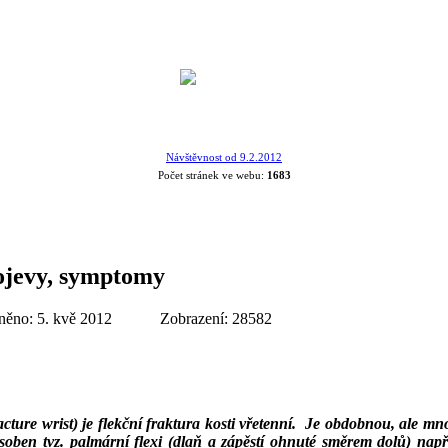
Návštěvnost od 9.2.2012
Počet stránek ve webu:
1683
rojevy, symptomy
něno: 5. kvě 2012
Zobrazení: 28582
cture wrist) je flekční fraktura kosti vřetenní. Je obdobnou, ale mn
oben tvz. palmární flexi (dlaň a zápěstí ohnuté směrem dolů) např