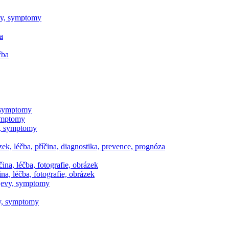
evy, symptomy
a
čba
, symptomy
symptomy
vy, symptomy
ek, léčba, příčina, diagnostika, prevence, prognóza
na, léčba, fotografie, obrázek
a, léčba, fotografie, obrázek
ojevy, symptomy
vy, symptomy