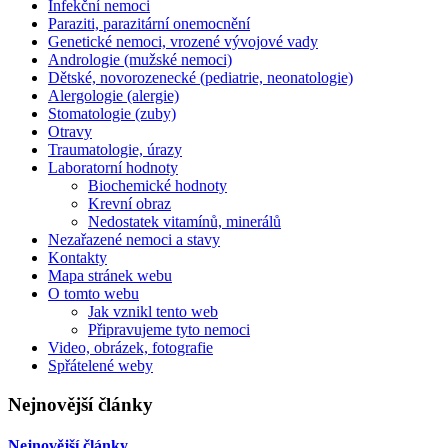
Infekční nemoci
Paraziti, parazitární onemocnění
Genetické nemoci, vrozené vývojové vady
Andrologie (mužské nemoci)
Dětské, novorozenecké (pediatrie, neonatologie)
Alergologie (alergie)
Stomatologie (zuby)
Otravy
Traumatologie, úrazy
Laboratorní hodnoty
Biochemické hodnoty
Krevní obraz
Nedostatek vitamínů, minerálů
Nezařazené nemoci a stavy
Kontakty
Mapa stránek webu
O tomto webu
Jak vznikl tento web
Připravujeme tyto nemoci
Video, obrázek, fotografie
Spřátelené weby
Nejnovější články
Nejnovější články