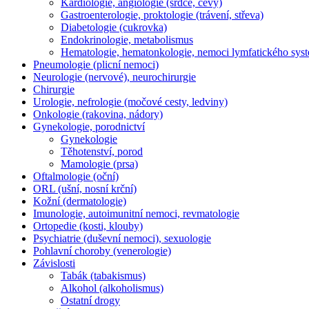
Kardiologie, angiologie (srdce, cévy)
Gastroenterologie, proktologie (trávení, střeva)
Diabetologie (cukrovka)
Endokrinologie, metabolismus
Hematologie, hematonkologie, nemoci lymfatického sys
Pneumologie (plicní nemoci)
Neurologie (nervové), neurochirurgie
Chirurgie
Urologie, nefrologie (močové cesty, ledviny)
Onkologie (rakovina, nádory)
Gynekologie, porodnictví
Gynekologie
Těhotenství, porod
Mamologie (prsa)
Oftalmologie (oční)
ORL (ušní, nosní krční)
Kožní (dermatologie)
Imunologie, autoimunitní nemoci, revmatologie
Ortopedie (kosti, klouby)
Psychiatrie (duševní nemoci), sexuologie
Pohlavní choroby (venerologie)
Závislosti
Tabák (tabakismus)
Alkohol (alkoholismus)
Ostatní drogy