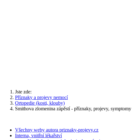
Jste zde:
Příznaky a projevy nemocí
Ortopedie (kosti, klouby)
Smithova zlomenina zápěstí - příznaky, projevy, symptomy
Všechny weby autora priznaky-projevy.cz
Interna, vnitřní lékařství