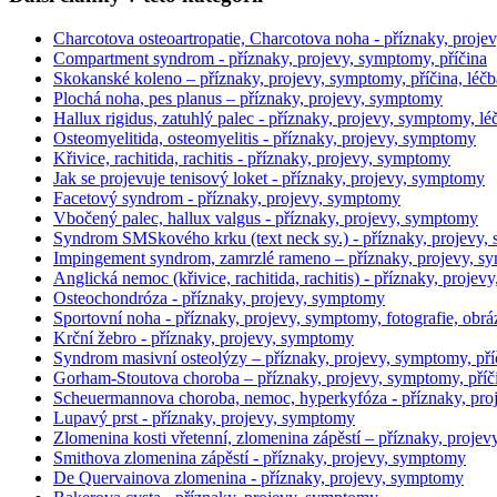
Charcotova osteoartropatie, Charcotova noha - příznaky, proj
Compartment syndrom - příznaky, projevy, symptomy, příčina
Skokanské koleno – příznaky, projevy, symptomy, příčina, léčb
Plochá noha, pes planus – příznaky, projevy, symptomy
Hallux rigidus, zatuhlý palec - příznaky, projevy, symptomy, lé
Osteomyelitida, osteomyelitis - příznaky, projevy, symptomy
Křivice, rachitida, rachitis - příznaky, projevy, symptomy
Jak se projevuje tenisový loket - příznaky, projevy, symptomy
Facetový syndrom - příznaky, projevy, symptomy
Vbočený palec, hallux valgus - příznaky, projevy, symptomy
Syndrom SMSkového krku (text neck sy.) - příznaky, projevy
Impingement syndrom, zamrzlé rameno – příznaky, projevy, 
Anglická nemoc (křivice, rachitida, rachitis) - příznaky, proje
Osteochondróza - příznaky, projevy, symptomy
Sportovní noha - příznaky, projevy, symptomy, fotografie, obráz
Krční žebro - příznaky, projevy, symptomy
Syndrom masivní osteolýzy – příznaky, projevy, symptomy, příči
Gorham-Stoutova choroba – příznaky, projevy, symptomy, příčin
Scheuermannova choroba, nemoc, hyperkyfóza - příznaky, pr
Lupavý prst - příznaky, projevy, symptomy
Zlomenina kosti vřetenní, zlomenina zápěstí – příznaky, proje
Smithova zlomenina zápěstí - příznaky, projevy, symptomy
De Quervainova zlomenina - příznaky, projevy, symptomy