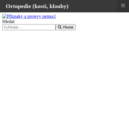
≡
Ortopedie (kosti, klouby)
Hledat
Hledat