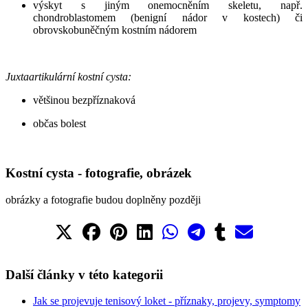
výskyt s jiným onemocněním skeletu, např.
chondroblastomem (benigní nádor v kostech) či
obrovskobuněčným kostním nádorem
Juxtaartikulární kostní cysta:
většinou bezpříznaková
občas bolest
Kostní cysta - fotografie, obrázek
obrázky a fotografie budou doplněny později
Další články v této kategorii
Jak se projevuje tenisový loket - příznaky, projevy, symptomy