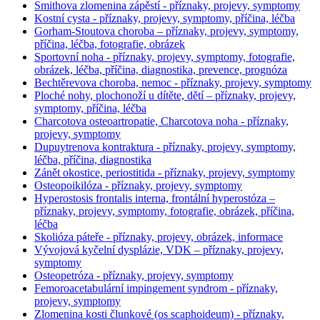
Smithova zlomenina zápěstí - příznaky, projevy, symptomy
Kostní cysta - příznaky, projevy, symptomy, příčina, léčba
Gorham-Stoutova choroba – příznaky, projevy, symptomy,
příčina, léčba, fotografie, obrázek
Sportovní noha - příznaky, projevy, symptomy, fotografie,
obrázek, léčba, příčina, diagnostika, prevence, prognóza
Bechtěrevova choroba, nemoc - příznaky, projevy, symptomy
Ploché nohy, plochonoží u dítěte, dětí – příznaky, projevy,
symptomy, příčina, léčba
Charcotova osteoartropatie, Charcotova noha - příznaky,
projevy, symptomy
Dupuytrenova kontraktura - příznaky, projevy, symptomy,
léčba, příčina, diagnostika
Zánět okostice, periostitida - příznaky, projevy, symptomy
Osteopoikilóza - příznaky, projevy, symptomy
Hyperostosis frontalis interna, frontální hyperostóza –
příznaky, projevy, symptomy, fotografie, obrázek, příčina,
léčba
Skolióza páteře - příznaky, projevy, obrázek, informace
Vývojová kyčelní dysplázie, VDK – příznaky, projevy,
symptomy
Osteopetróza - příznaky, projevy, symptomy
Femoroacetabulární impingement syndrom - příznaky,
projevy, symptomy
Zlomenina kosti člunkové (os scaphoideum) - příznaky,