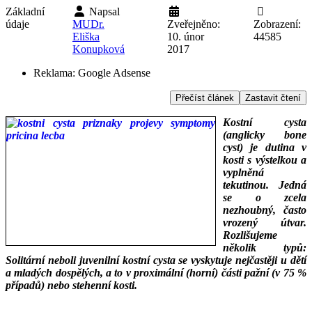
Základní
Napsal
údaje
MUDr.
Zveřejněno:
Zobrazení:
Eliška
10. únor
44585
Konupková
2017
Reklama:
Google Adsense
Přečíst článek
Zastavit čtení
Kostní cysta
(anglicky bone
cyst) je dutina v
kosti s výstelkou a
vyplněná
tekutinou. Jedná
se o zcela
nezhoubný, často
vrozený útvar.
Rozlišujeme
několik typů:
Solitární neboli juvenilní kostní cysta se vyskytuje nejčastěji u dětí
a mladých dospělých, a to v proximální (horní) části pažní (v 75 %
případů) nebo stehenní kosti.
___