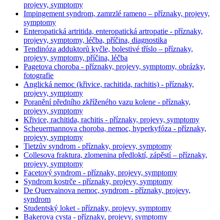
projevy, symptomy
Impingement syndrom, zamrzlé rameno – příznaky, projevy,
symptomy
Enteropatická artritida, enteropatická artropatie - příznaky,
projevy, symptomy, léčba, příčina, diagnostika
Tendinóza adduktorů kyčle, bolestivé tříslo – příznaky,
projevy, symptomy, příčina, léčba
Pagetova choroba - příznaky, projevy, symptomy, obrázky,
fotografie
Anglická nemoc (křivice, rachitida, rachitis) - příznaky,
projevy, symptomy
Poranění předního zkříženého vazu kolene - příznaky,
projevy, symptomy
Křivice, rachitida, rachitis - příznaky, projevy, symptomy
Scheuermannova choroba, nemoc, hyperkyfóza - příznaky,
projevy, symptomy
Tietzův syndrom - příznaky, projevy, symptomy
Collesova fraktura, zlomenina předloktí, zápěstí – příznaky,
projevy, symptomy
Facetový syndrom - příznaky, projevy, symptomy
Syndrom kostrče - příznaky, projevy, symptomy
De Quervainova nemoc, syndrom - příznaky, projevy,
syndrom
Studentský loket - příznaky, projevy, symptomy
Bakerova cysta - příznaky, projevy, symptomy