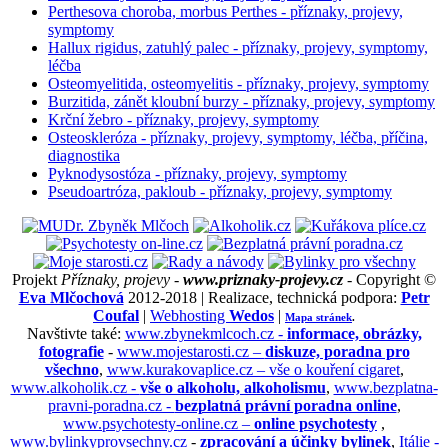
Perthesova choroba, morbus Perthes - příznaky, projevy,
symptomy
Hallux rigidus, zatuhlý palec - příznaky, projevy, symptomy,
léčba
Osteomyelitida, osteomyelitis - příznaky, projevy, symptomy
Burzitida, zánět kloubní burzy - příznaky, projevy, symptomy
Krční žebro - příznaky, projevy, symptomy
Osteoskleróza - příznaky, projevy, symptomy, léčba, příčina,
diagnostika
Pyknodysostóza - příznaky, projevy, symptomy
Pseudoartróza, pakloub - příznaky, projevy, symptomy
Projekt
Příznaky, projevy -
www.priznaky-projevy.cz
- Copyright ©
Eva Mlčochová
2012-2018 | Realizace, technická podpora:
Petr
Coufal
|
Webhosting
Wedos
|
Mapa stránek
.
Navštivte také:
www.zbynekmlcoch.cz -
informace, obrázky,
fotografie
-
www.mojestarosti.cz –
diskuze, poradna pro
všechno
,
www.kurakovaplice.cz – vše o kouření cigaret
,
www.alkoholik.cz -
vše o alkoholu, alkoholismu
,
www.bezplatna-
pravni-poradna.cz -
bezplatná právní poradna online
,
www.psychotesty-online.cz –
online psychotesty
,
www.bylinkyprovsechny.cz
-
zpracování a účinky bylinek
,
Itálie -