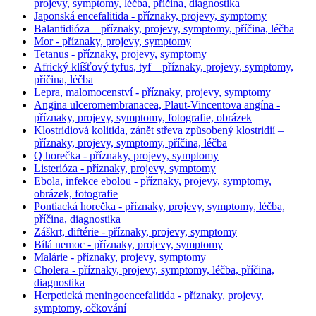
projevy, symptomy, léčba, příčina, diagnostika
Japonská encefalitida - příznaky, projevy, symptomy
Balantidióza – příznaky, projevy, symptomy, příčina, léčba
Mor - příznaky, projevy, symptomy
Tetanus - příznaky, projevy, symptomy
Africký klíšťový tyfus, tyf – příznaky, projevy, symptomy,
příčina, léčba
Lepra, malomocenství - příznaky, projevy, symptomy
Angina ulceromembranacea, Plaut-Vincentova angína -
příznaky, projevy, symptomy, fotografie, obrázek
Klostridiová kolitida, zánět střeva způsobený klostridií –
příznaky, projevy, symptomy, příčina, léčba
Q horečka - příznaky, projevy, symptomy
Listerióza - příznaky, projevy, symptomy
Ebola, infekce ebolou - příznaky, projevy, symptomy,
obrázek, fotografie
Pontiacká horečka - příznaky, projevy, symptomy, léčba,
příčina, diagnostika
Záškrt, diftérie - příznaky, projevy, symptomy
Bílá nemoc - příznaky, projevy, symptomy
Malárie - příznaky, projevy, symptomy
Cholera - příznaky, projevy, symptomy, léčba, příčina,
diagnostika
Herpetická meningoencefalitida - příznaky, projevy,
symptomy, očkování