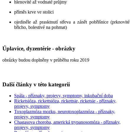
hlenovité až vodnaté průjmy
příměs krve ve stolici
ojediněle až prasktnutí střeva a zánět pobřišnice (prknovité
břicho, bolestivé na pohmat)
Úplavice, dyzentérie - obrázky
obrázky budou doplněny v průběhu roku 2019
Další články v této kategorii
Spála - příznaky, projevy, symptomy, inkubační doba
Ricketsióza, rickettsióza, rickettsie, ricketsie - příznaky,
projevy, symptomy
Toxoplazmóza mozku, neurotoxoplazmóza - příznaky,
projevy, symptomy
Chagasova choroba, americká trypanosomóza - příznaky,
projevy, symptomy