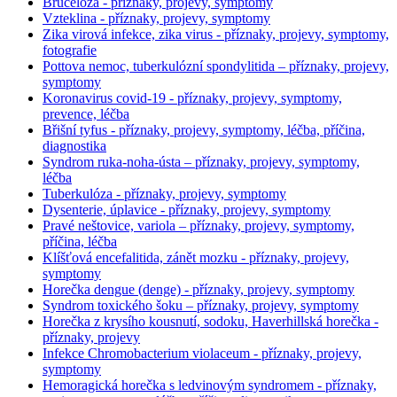
Brucelóza - příznaky, projevy, symptomy
Vzteklina - příznaky, projevy, symptomy
Zika virová infekce, zika virus - příznaky, projevy, symptomy,
fotografie
Pottova nemoc, tuberkulózní spondylitida – příznaky, projevy,
symptomy
Koronavirus covid-19 - příznaky, projevy, symptomy,
prevence, léčba
Břišní tyfus - příznaky, projevy, symptomy, léčba, příčina,
diagnostika
Syndrom ruka-noha-ústa – příznaky, projevy, symptomy,
léčba
Tuberkulóza - příznaky, projevy, symptomy
Dysenterie, úplavice - příznaky, projevy, symptomy
Pravé neštovice, variola – příznaky, projevy, symptomy,
příčina, léčba
Klíšťová encefalitida, zánět mozku - příznaky, projevy,
symptomy
Horečka dengue (denge) - příznaky, projevy, symptomy
Syndrom toxického šoku – příznaky, projevy, symptomy
Horečka z krysího kousnutí, sodoku, Haverhillská horečka -
příznaky, projevy
Infekce Chromobacterium violaceum - příznaky, projevy,
symptomy
Hemoragická horečka s ledvinovým syndromem - příznaky,