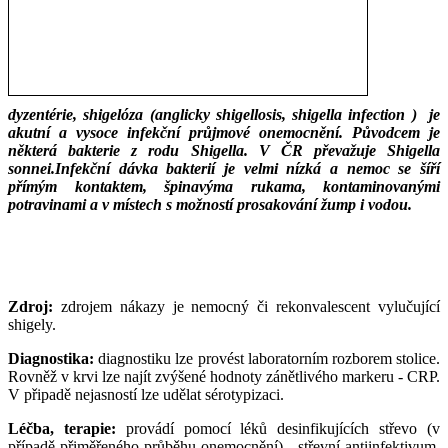
dyzentérie, shigelóza (anglicky shigellosis, shigella infection ) je
akutní a vysoce infekční průjmové onemocnění. Původcem je
některá bakterie z rodu Shigella. V ČR převažuje Shigella
sonnei.Infekční dávka bakterií je velmi nízká a nemoc se šíří
přímým kontaktem, špinavýma rukama, kontaminovanými
potravinami a v místech s možností prosakování žump i vodou.
___
___
Zdroj:
zdrojem nákazy je nemocný či rekonvalescent vylučující
shigely.
Diagnostika:
diagnostiku lze provést laboratorním rozborem stolice.
Rovněž v krvi lze najít zvýšené hodnoty zánětlivého markeru - CRP.
V připadě nejasností lze udělat sérotypizaci.
Léčba, terapie:
provádí pomocí léků desinfikujících střevo (v
případě přiměřeného průběhu onemocnění) - střevní antiinfektivum,