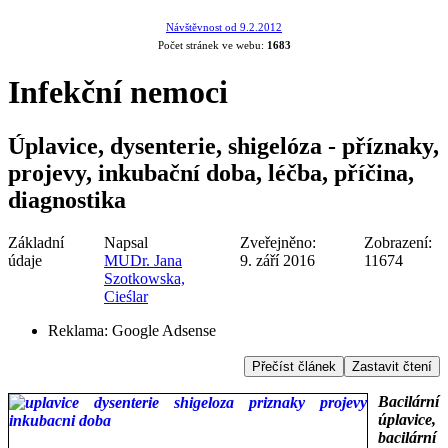
Návštěvnost od 9.2.2012
Počet stránek ve webu:
1683
Infekční nemoci
Úplavice, dysenterie, shigelóza - příznaky,
projevy, inkubační doba, léčba, příčina,
diagnostika
Základní
Napsal
Zveřejněno:
Zobrazení:
údaje
MUDr. Jana
9. září 2016
11674
Szotkowska,
Cieślar
Reklama:
Google Adsense
Přečíst článek
Zastavit čtení
Bacilární
úplavice,
bacilární